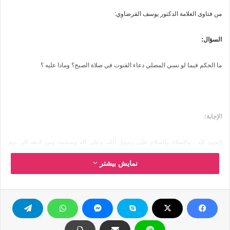
من فتاوى العلامة الدكتور يوسف القرضاوي:
السؤال:
ما الحكم فيما لو نسي المصلي دعاء القنوت في صلاة الصبح؟ وماذا عليه ؟
الإجابة:
الحمد لله ، والصلاة والسلام على رسول الله، وعلى آله وصحبه، ومن اتبعه إلى يوم
الدين، وبعد :
نمایش بیشتر
دعاء القنوت في صلاة الصبح مما اختلف فيه الفقهاء: فمنهم من اعتبره سنة، ومنهم من
لم يعتبره كذلك، وقد جاء أن النبي صلى الله عليه وسلم قنت في صلاة الصبح، ولكن
بينت الأحاديث أنه حينما قنت كان يدعو على قوم من المشركين لما آذوا المسلمين،
وكان يدعو لقوم من المستضعفين من المؤمنين، فهو قنوت موقوت بأسبابه ويسميه