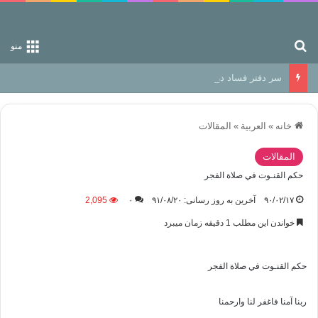
جستجو برای
منو
سر دفتر فساد در زمین‌، دوری وکناره‌گیری از راه خداست‌!
خانه
»
العربیة
»
المقالات
المقالات
حكم القنـوت في صلاة الفجر
۹۰/۰۲/۱۷
آخرین به روز رسانی: ۹۱/۰۸/۲۰
۰
2,095
خواندن این مطلب 1 دقیقه زمان میبرد
حكم القنـوت في صلاة الفجر
ربنا آمنا فاغفر لنا وارحمنا