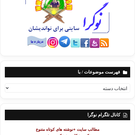
فهرست موضوعات / با
ف
ه
ر
س
ت
کانال تلگرام نوگرا
م
و
مطالب سایت +نوشته های کوتاه متنوع
ض