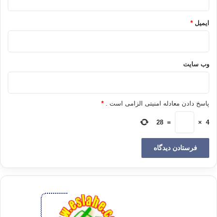
5. در دوران کودکی ما والدین ما بدون هیچ گونه نگرانی و تشویق، غذاهای ما را
ایمیل
*
جلویمان می گذاشتند. آنها در مورد غذاخوردن ما به اندازۀ امروز ما نگران نبودند . سعی
کنید طرز تفکر خود را متعادل کنید و به این حرف ساده برسید که:«شام همین است،
اگر گرسنه ای بخور و گرنه لازم نیست سر میز بنشینی.»مقداری غذا برای فرزندتان
نگهدارید تا اگر یک ساعت بعد گرسنه شد، شام او را به وی بدهید نه چیزی دیگر را. اگر
وب‌ سایت
در مورد این قانون جدی باشید، فرزندتان کم کم غذاهایی را که تهیه کرده اید می خورد؛
درست مثل زمان کودکی خود شما.
پاسخ دادن معادله امنیتی الزامی است .
*
6. هفته ای یک بار اجازه بدهید به جای غذایی که دوست ندارد، آنچه را که دلش می
28
=
×
4
خواهد بخورد، مثل غلات و خشکبار. وقتی بداند که هفته ای یک بار می تواند یک غذا
نخورد، تصمیم می گیرد چیزهایی را که چندان دوست ندارد بخورد و خوراکی مورد علاقه
اش را برای روزی نگه دارد که غذای آن روز را اصلاً دوست ندارد.
7.
غذاهای بی کیفیت