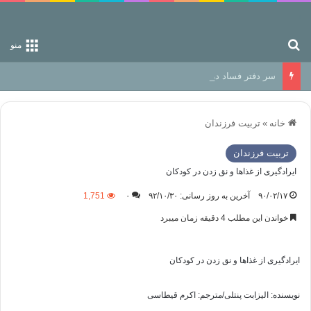
جستجو برای
منو
سر دفتر فساد در زمین‌، دوری وکناره‌گیری از راه خداست‌!
خانه
»
تربیت فرزندان
تربیت فرزندان
ایرادگیری از غذاها و نق زدن در كودكان
۹۰/۰۲/۱۷
آخرین به روز رسانی: ۹۲/۱۰/۳۰
۰
1,751
خواندن این مطلب 4 دقیقه زمان میبرد
ایرادگیری از غذاها و نق زدن در كودكان
نويسنده: الیزابت پنتلی/مترجم: اکرم قیطاسی