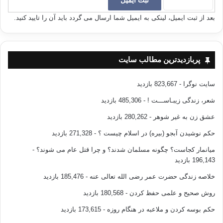
بعد از ثبت ایمیل، لینکی به ایمیل شما ارسال می گردد باید آن را تایید کنید.
منبع:راهنمای کامل تربیت کودک / نویسنده:الیزابت پنتلی/مترجم: اکرم قیطاسی /
انتشارات:صابرین / نوبت چاپ: پنجم 1384
پربازدیدترین مطالب سایت
ایراد گرفتن از غذا
کم خوری کودک
سایت نوگرا
- 823,667 بازدید
کپی آدرس
شعر، زندگی زیبـاســـت !
- 485,306 بازدید
عشق زن به غیر شوهر
- 280,262 بازدید
حکم نوشیدن آبجو (بیره) در اسلام چیست ؟
- 271,328 بازدید
میانمار کجاست؟ چگونه مسلمان شدند؟ و چرا قتل عام می شوند؟
-
196,143 بازدید
خلاصه زندگی حضرت عمر رضی الله تعالی عنه
- 185,476 بازدید
روش صحیح و علمی حفظ کردن
- 180,568 بازدید
حکم بوسه کردن و ملاعبه در هنگام روزه
- 173,615 بازدید