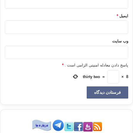
ایمیل
*
ولكن البعض قد ينظر من زاوية مختلفة، ويرى أن الفرق بين الدولة العلمانية
والإسلامية، ينحصر في بعض القضايا والسياسات والقيم، وهو بهذا المعنى ينحصر في
بعض الأبعاد المحددة، ولا يشمل كل التفاصيل، فالدولة في النهاية هي الدولة، بكل
أدواتها ومكوناتها وجهازها الإداري. ويمكن القول: إن الفرق بين الدولة الإسلامية والدولة
وب‌ سایت
العلمانية يكمن أساسا في القيم والسياسات، وهو فرق من حيث الكم ليس كبيرا،
ولكنه من حيث الكيف هائل ونوعي وفارق. ولكن هذا لا يمنع من وجود تشابه بين هياكل
الدول أيا كانت مرجعيتها، ولكن هذا التشابه لا يكون تطابقا كاملا، وقد يكون مجرد تشابه
پاسخ دادن معادله امنیتی الزامی است .
*
في الشكل مع اختلاف المضمون.
thirty two
=
×
8
فمن يتأمل دور الدولة الإسلامية مقارنة بالدولة العلمانية القومية، يكتشف أن
الدولة العلمانية مسيطرة ومهيمنة على المجتمع بصورة كبيرة، في حين أن الدولة
الإسلامية لا تسيطر على المجتمع، بقدر ما تسيطر الشريعة الإسلامية عليه وتنظمه،
فيصبح مجتمعا متماسكا قويا، من خلال التزامه بقواعد الشريعة الإسلامية، وينحصر دور
الدولة في المهام المركزية والأمن وفرض القانون والسياسة الخارجية، دون أن تتمدد