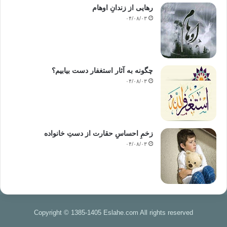
رهایی از زندانِ اوهام
۰۴/۰۸/۰۳
چگونه به آثار استغفار دست بیابیم؟
۰۴/۰۸/۰۳
زخمِ احساسِ حقارت از دستِ خانواده
۰۴/۰۸/۰۳
Copyright © 1385-1405 Eslahe.com All rights reserved