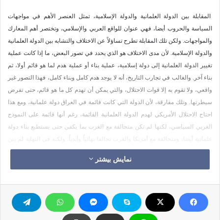
المقابلة بين الدولة العلمانية والدولة الإسلامية، تمثل العنصر الأهم في مواجهات
السياسة والحروب أيضا، فهي عنوان للواقع العربي والإسلامي، وتختصر أهم المعارك
والمواجهات. ولكن تلك المقابلة تطرح تساؤلاً عن الاختلاف والتشابه بين الدولة العلمانية
والدولة الإسلامية. لأن مدى الاختلاف هو الذي يحدد في تصور البعض، ما إذا كانت عملية
تغيير الدولة العلمانية إلى دولة إسلامية، عملية بناء أو عملية هدم لما هو قائم أولا، ثم
بناء آخر. والغالب في تجارب التاريخ، أنه لا يوجد هدم كامل وبناء كامل، فهذا التصور غير
واقعي، ولا تقوم به إلا قوات الاحتلال، والتي يمكن أن تهدم كل ما هو قائم، حتى تفرض
سيطرتها. وتلك مفارقة، لأن الدولة التي كانت قائمة في العراق دولة علمانية، ومع هذا
احتاج الاحتلال الأمريكي لهدم الدولة العلمانية القائمة، رغم أنها قائمة على النموذج
الغربي السياسي، لكنها لم تكن متحالفة مع الغرب بما يكفي حتى يستطيع بناء دولة
علمانية أيضا، ومتحالفة مع أمريكا والغرب تحالفا نهائياً وأبدياً. ولكنه في النهاية لم يبن
دولة بأي معنى من المعاني، بل بنى حالة فوضى، وأصبح غير قادر على الخروج منها، أو
نمایش بیشتر
تحديد نهاية لها، أو تحديد نتائج نهاية حالة الفوضى.
ولكن كل مشاريع التغيير والإصلاح، والتي تأتي من داخل المجتمع نفسه، وتحاول