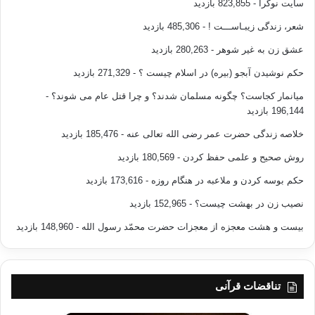
سایت نوگرا
- 823,855 بازدید
مثل غيره من المشاريع، بما فيها المشروع العلماني. ومن يرى أن هناك مشروعا يمكن
شعر، زندگی زیبـاســـت !
- 485,306 بازدید
أن يكون علمانيا جزئيا وإسلاميا جزئيا، سيكتشف أن المحصلة النهائية ستكون علمانية.
ولكن هذا لا يمنع من أن الدولة العلمانية قابلة للتغيير من داخلها، وأن هذا التغيير يمكن
عشق زن به غیر شوهر
- 280,263 بازدید
أن يصل لبناء دولة إسلامية. ومعنى هذا، أن هناك فرقاً بين التنازل وبين المرحلية. وتغيير
حکم نوشیدن آبجو (بیره) در اسلام چیست ؟
- 271,329 بازدید
الدولة العلمانية من داخلها ليس تنازلا، وليس من الضروري هدم الدولة العلمانية
میانمار کجاست؟ چگونه مسلمان شدند؟ و چرا قتل عام می شوند؟
-
بالكامل، حتى يتم بناء الدولة الإسلامية، إلا في بعض الظروف الخاصة. ولكن العمل من
196,144 بازدید
داخل الدولة العلمانية القائمة وتغييرها، لا يعني أنها تتشابه مع الدولة الإسلامية، لأن ما
خلاصه زندگی حضرت عمر رضی الله تعالی عنه
- 185,476 بازدید
بينهما من تشابه ليس له قيمة عملية
روش صحیح و علمی حفظ کردن
- 180,569 بازدید
اسلام انلاين
حکم بوسه کردن و ملاعبه در هنگام روزه
- 173,616 بازدید
نصیب زن در بهشت چیست؟
- 152,965 بازدید
بیست و هشت معجزه از معجزات حضرت محمّد رسول الله
- 148,960 بازدید
الدولة العلمانیة
بناء الدولة الإسلامیة
تناقضات قرآنی
کپی آدرس