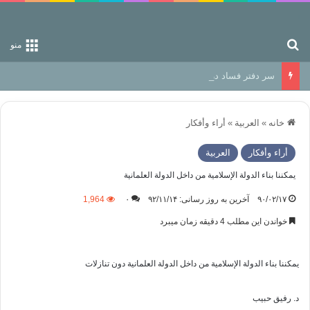
جستجو برای
منو
سر دفتر فساد در زمین‌، دوری وکناره‌گیری از راه خداست‌!
خانه
»
العربیة
»
أراء وأفكار
أراء وأفكار
العربیة
يمكننا بناء الدولة الإسلامية من داخل الدولة العلمانية
۹۰/۰۲/۱۷
آخرین به روز رسانی: ۹۲/۱۱/۱۴
۰
1,964
خواندن این مطلب 4 دقیقه زمان میبرد
يمكننا بناء الدولة الإسلامية من داخل الدولة العلمانية دون تنازلات
د. رفيق حبيب