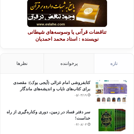
تناقضات قرآنی یا وسوسه‌های شیطانی
نویسنده : استاد محمد احمدیان
تازه
پرخواننده
نظرها
کتابفروشی امام غزالی (آیجی بوک): مقصدی
برای کتاب‌های نایاب و اندیشه‌های ماندگار
۰۵/۰۳/۱۹
سر دفتر فساد در زمین‌، دوری وکناره‌گیری از راه
خداست‌!
۰۴/۰۸/۰۳