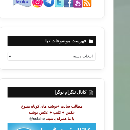
فهرست موضوعات / با
ف
ه
ر
س
ت
م
و
کانال تلگرام نوگرا
ض
و
مطالب سایت +نوشته های کوتاه متنوع
ع
عکس + کلیپ + عکس نوشته
ا
با ما همراه باشید.
eslahe@
ت
/