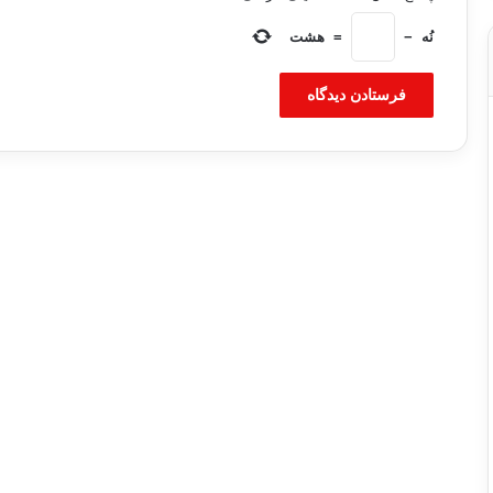
نُه
−
=
هشت