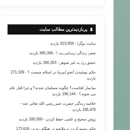
شعر و داستان
پربازدیدترین مطالب سایت
۹۱/۱۰/۲۹
سایت نوگرا
- 823,859 بازدید
ران قطار و پیرمرد ،سرنوشت شما هم هست!!!
شعر، زندگی زیبـاســـت !
- 485,306 بازدید
عشق زن به غیر شوهر
- 280,263 بازدید
حکم نوشیدن آبجو (بیره) در اسلام چیست ؟
- 271,329
بازدید
میانمار کجاست؟ چگونه مسلمان شدند؟ و چرا قتل عام
می شوند؟
- 196,144 بازدید
خلاصه زندگی حضرت عمر رضی الله تعالی عنه
-
185,476 بازدید
روش صحیح و علمی حفظ کردن
- 180,569 بازدید
حکم بوسه کردن و ملاعبه در هنگام روزه
- 173,616