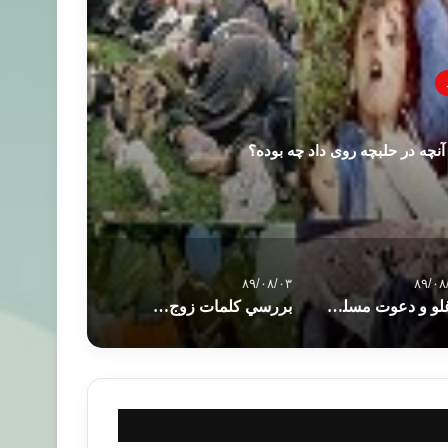
چه در حلبچه روی داد چه بوده؟
۸۹/۰۸/۰۳
۸۹/۰۸
اوغلو و دعوت مسلمانان به وحدت
بررسي كلمات زوج و امرأة در قرآن