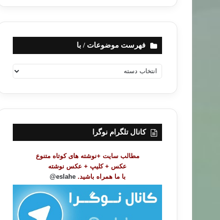
فهرست موضوعات / با
ف
ه
ر
س
ت
م
و
کانال تلگرام نوگرا
ض
و
مطالب سایت +نوشته های کوتاه متنوع
ع
عکس + کلیپ + عکس نوشته
ا
با ما همراه باشید.
eslahe@
ت
/
ب
ا