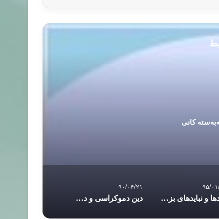
بط
بەستە کانی
۹۰/۰۴/۲۱
۹۵/۰۱
بایدها و نبایدهای بزرگداشت مراسم های نوروزی
دین دموکراسی و دولت از نگاهی نو