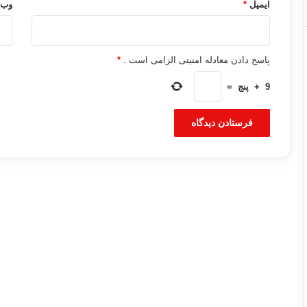
ایمیل
*
وب‌
پاسخ دادن معادله امنیتی الزامی است .
*
9
+
پنج
=