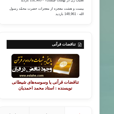
نصیب زن در بهشت چیست؟
- 152,965 بازدید
بیست و هشت معجزه از معجزات حضرت محمّد رسول
الله
- 148,961 بازدید
تناقضات قرآنی
تناقضات قرآنی یا وسوسه‌های شیطانی
نویسنده : استاد محمد احمدیان