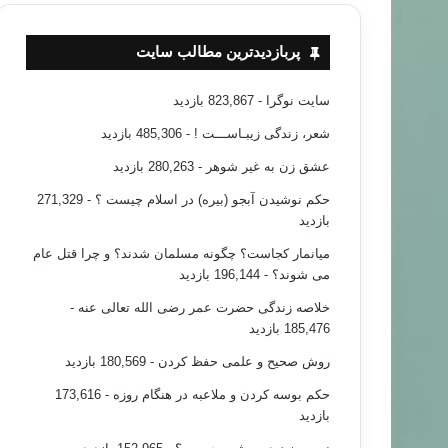
پربازدیدترین مطالب سایت
سایت نوگرا
- 823,867 بازدید
شعر، زندگی زیبـاســـت !
- 485,306 بازدید
عشق زن به غیر شوهر
- 280,263 بازدید
حکم نوشیدن آبجو (بیره) در اسلام چیست ؟
- 271,329
بازدید
میانمار کجاست؟ چگونه مسلمان شدند؟ و چرا قتل عام
می شوند؟
- 196,144 بازدید
خلاصه زندگی حضرت عمر رضی الله تعالی عنه
-
185,476 بازدید
روش صحیح و علمی حفظ کردن
- 180,569 بازدید
حکم بوسه کردن و ملاعبه در هنگام روزه
- 173,616
بازدید