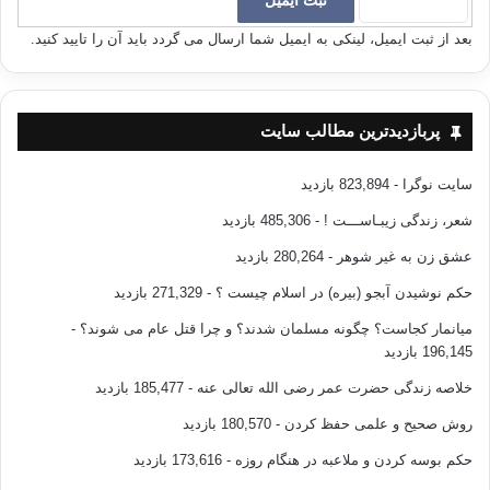
استخوانهای پوسیده و فرسوده‌ای خواهیم شد (‌به ز‌ندگی بازگردانده می‌شویم‌؟
بعد از ثبت ایمیل، لینکی به ایمیل شما ارسال می گردد باید آن را تایید کنید.
تمسخرکنان‌) می‌گفتند: این (‌بازگشت به زندگی دوبـاره‌، اگر انجام‌ پذیر گردد) در
این صورت بازگشت زیانبار و زیان‌بخشی خواهد بدو! (‌و ما هرگز از این زیانها
نخواهیم کرد، و چنین کا‌ری ممکن نیست… بازگشت آنان مشکل نیست‌) تنها
صدائی (‌از صور) برمی‌خیزد و بازگشت انجام می‌پذیرد. ناگهان همگان (‌به پا
پربازدیدترین مطالب سایت
می‌خیزند و) در دشت پهناور و سفید محشر آماده می‌شوند. (‌نازعات/6-14)
سایت نوگرا
- 823,894 بازدید
شعر، زندگی زیبـاســـت !
- 485,306 بازدید
عشق زن به غیر شوهر
- 280,264 بازدید
از اینجا به بعد در این فضای لرزان و ترسان و بهت‌زده و هراسان‌، روند سخن
به نشان دادن یک محلّ نقش زمین شدن از محلّهای نقـش زمین شدنها
حکم نوشیدن آبجو (بیره) در اسلام چیست ؟
- 271,329 بازدید
تکذیب‌کنندگان سرکش را در حلقه‌ای از حلقه‌های داستان موسی با فرعون
میانمار کجاست؟ چگونه مسلمان شدند؟ و چرا قتل عام می شوند؟
-
می‌پردازد. در نتیجه آهنگ موسیقی آهسته به گوش می‌رسد، و تا اندازه‌ای آهنگ
196,145 بازدید
نرم‌تر و ملایم‌تر می‌گردد تا با فضای داستان و نشان دادن‌، سازگار گردد:
خلاصه زندگی حضرت عمر رضی الله تعالی عنه
- 185,477 بازدید
روش صحیح و علمی حفظ کردن
- 180,570 بازدید
حکم بوسه کردن و ملاعبه در هنگام روزه
- 173,616 بازدید
(هَلْ أتَاكَ حَدِيثُ مُوسَى (١٥)إِذْ نَادَاهُ رَبُّهُ بِالْوَادِي الْمُقَدَّسِ طُوًى (١٦)اذْهَبْ إِلَى فِرْعَوْنَ إِنَّهُ