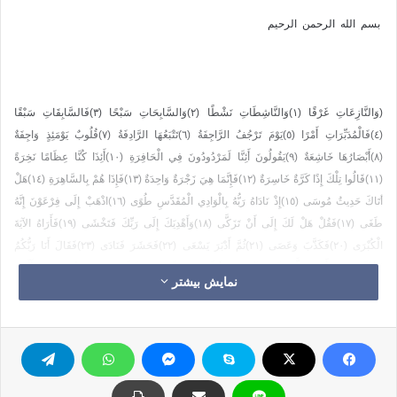
بسم الله الرحمن الرحيم
(وَالنَّازِعَاتِ غَرْقًا (١)وَالنَّاشِطَاتِ نَشْطًا (٢)وَالسَّابِحَاتِ سَبْحًا (٣)فَالسَّابِقَاتِ سَبْقًا
(٤)فَالْمُدَبِّرَاتِ أَمْرًا (٥)يَوْمَ تَرْجُفُ الرَّاجِفَةُ (٦)تَتْبَعُهَا الرَّادِفَةُ (٧)قُلُوبٌ يَوْمَئِذٍ وَاجِفَةٌ
(٨)أَبْصَارُهَا خَاشِعَةٌ (٩)يَقُولُونَ أَئِنَّا لَمَرْدُودُونَ فِي الْحَافِرَةِ (١٠)أَئِذَا كُنَّا عِظَامًا نَخِرَةً
(١١)قَالُوا تِلْكَ إِذًا كَرَّةٌ خَاسِرَةٌ (١٢)فَإِنَّمَا هِيَ زَجْرَةٌ وَاحِدَةٌ (١٣)فَإِذَا هُمْ بِالسَّاهِرَةِ (١٤)هَلْ
أتَاكَ حَدِيثُ مُوسَى (١٥)إِذْ نَادَاهُ رَبُّهُ بِالْوَادِي الْمُقَدَّسِ طُوًى (١٦)اذْهَبْ إِلَى فِرْعَوْنَ إِنَّهُ
طَغَى (١٧)فَقُلْ هَلْ لَكَ إِلَى أَنْ تَزَكَّى (١٨)وَأَهْدِيَكَ إِلَى رَبِّكَ فَتَخْشَى (١٩)فَأَرَاهُ الآيَةَ
الْكُبْرَى (٢٠)فَكَذَّبَ وَعَصَى (٢١)ثُمَّ أَدْبَرَ يَسْعَى (٢٢)فَحَشَرَ فَنَادَى (٢٣)فَقَالَ أَنَا رَبُّكُمُ
الأعْلَى (٢٤)فَأَخَذَهُ اللَّهُ نَكَالَ الآخِرَةِ وَالأولَى (٢٥)إِنَّ فِي ذَلِكَ لَعِبْرَةً لِمَنْ يَخْشَى (٢٦)أَأَنْتُمْ
نمایش بیشتر
أَشَدُّ خَلْقًا أَمِ السَّمَاءُ بَنَاهَا (٢٧)رَفَعَ سَمْكَهَا فَسَوَّاهَا (٢٨)وَأَغْطَشَ لَيْلَهَا وَأَخْرَجَ ضُحَاهَا
(٢٩)وَالأرْضَ بَعْدَ ذَلِكَ دَحَاهَا (٣٠)أَخْرَجَ مِنْهَا مَاءَهَا وَمَرْعَاهَا (٣١)وَالْجِبَالَ أَرْسَاهَا (٣٢)مَتَاعًا
لَكُمْ وَلأنْعَامِكُمْ (٣٣)فَإِذَا جَاءَتِ الطَّامَّةُ الْكُبْرَى (٣٤)يَوْمَ يَتَذَكَّرُ الإنْسَانُ مَا سَعَى
(٣٥)وَبُرِّزَتِ الْجَحِيمُ لِمَنْ يَرَى (٣٦)فَأَمَّا مَنْ طَغَى (٣٧)وَآثَرَ الْحَيَاةَ الدُّنْيَا (٣٨)فَإِنَّ الْجَحِيمَ
هِيَ الْمَأْوَى (٣٩)وَأَمَّا مَنْ خَافَ مَقَامَ رَبِّهِ وَنَهَى النَّفْسَ عَنِ الْهَوَى (٤٠)فَإِنَّ الْجَنَّةَ هِيَ