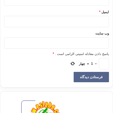
گوناگون و نواهای جوراجوری را بر تارهای دل می‌نوازد، و دل را با پسوده‌های
متنوّع پیرامون این حقیقت بزرگ می‌پساید و لمس می‌نماید. این آهنگها و نواها
ایمیل
*
و پسوده‌ها و لمسها با حقیقت آخرت ارتباط کامل دارند. چه این حقیقت است
که برای آن آهنگها و نواها و پسوده‌ها و لمسها در حسّ و شعو‌ر جایگاه آماده
می‌سازد، و حسّ و شعو‌ر را برای پذیرش آگاهانه و هو‌شیارانۀ آنها مهیّا می‌کند .
. .
وب‌ سایت
پاسخ دادن معادله امنیتی الزامی است .
*
روند سخن برای آن آهنگها و نواها و پسوده‌ها و لمسها جایگاه آماده می‌سازد با
−
1
=
چهار
سرآغازی که اصل آن پیچیده و ناپیدا است‌. با این پیچیدگی و ناپیدائی خود
مقداری حدس و گمان و هول و هراس و دغدغه و دلهره را برمی‌انگیزد، و آن
را در یک آهنگ موسیقی لرزان شتابان سوق می‌دهد. انگار به سبب آن نفسها
از ترس و هراس می‏
برد، و از ناگهانی بودن و بهت‌زده ‌کردن آن‌، نفسها به
پایان می‌آید: