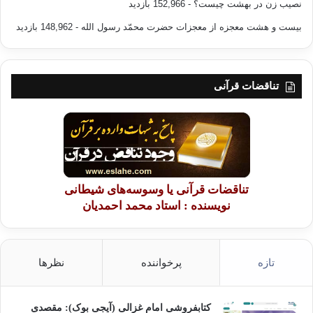
نصیب زن در بهشت چیست؟
- 152,966 بازدید
طَغَى (١٧)فَقُلْ هَلْ لَكَ إِلَى أَنْ تَزَكَّى (١٨)وَأَهْدِيَكَ إِلَى رَبِّكَ فَتَخْشَى (١٩)فَأَرَاهُ الآيَةَ
بیست و هشت معجزه از معجزات حضرت محمّد رسول الله
- 148,962 بازدید
الْكُبْرَى (٢٠)فَكَذَّبَ وَعَصَى (٢١)ثُمَّ أَدْبَرَ يَسْعَى (٢٢)فَحَشَرَ فَنَادَى (٢٣)فَقَالَ أَنَا رَبُّكُمُ
الأعْلَى (٢٤)فَأَخَذَهُ اللَّهُ نَكَالَ الآخِرَةِ وَالأولَى (٢٥)إِنَّ فِي ذَلِكَ لَعِبْرَةً لِمَنْ يَخْشَى) (٢٦)
تناقضات قرآنی
آیا خبر داستان موسی به تو رسیده است‌؟ بدان گاه که پروردگارش او را در
زمین مقدس طوی صدا زد. (‌بدو گفت‌:‌) برو به سوی فرعون که سرکشی و
طغیان کرده است‌. بگو: آیا میل داری (‌از آنچه در آن هستی‌) رها و پاک گردی‌؟
و تو را به سوی پروردگارت رهبری کنم (‌و او را به تـو بشناسانم‌) تا تو (‌از او)
اندیشناک و بیمناک کردی (‌و خلاف نکنی‌؟ موسی بـه پیش فرعون رفت و)
تناقضات قرآنی یا وسوسه‌های شیطانی
معجزۀ بزرگ (‌خود، یعنی تبدیل عصا به اژدها) را بدو نشان داد. امّا فرعون‌،
نویسنده : استاد محمد احمدیان
موسی را دروغگو نامید و ‌(نبوّت او را نپذیرفت‌، و از چیزی که از جانب خـدا با
خود آورده بود) سرپیـچی کرد. سپس پشت کرد و رفت و (‌برای مبارزۀ با
موسی‌) به سعی و تلاش پرداخت‌. آنگاه (‌جادوگران را) گرد آورد و (‌مردمان را)
تازه
پرخواننده
نظرها
دعوت کرد، و گفت‌: من والاترین معبود شما هستم‌! خدا او را به عذاب دنیا و
آخرت گرفتار کرد. در این (‌داستان درس‌) عبرت بزرگی است برای کسی که
(‌از خدا) بترسد. (‌نازعات/‌١٥-26)
کتابفروشی امام غزالی (آیجی بوک): مقصدی