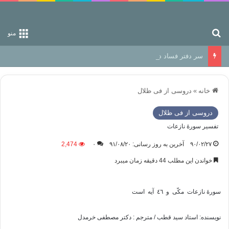
جستجو برای
منو
سر دفتر فساد در زمین‌، دوری وکناره‌گیری از راه خداست‌!
خانه
»
دروسی از فی ظلال
دروسی از فی ظلال
تفسیر سورۀ ‌نازعا‌ت
۹۰/۰۲/۲۷
آخرین به روز رسانی: ۹۱/۰۸/۲۰
۰
2,474
خواندن این مطلب 44 دقیقه زمان میبرد
سورۀ ‌نازعا‌ت مکّی و ٤٦ آیه است
نویسنده: استاد سید قطب / مترجم : دکتر مصطفی خرمدل