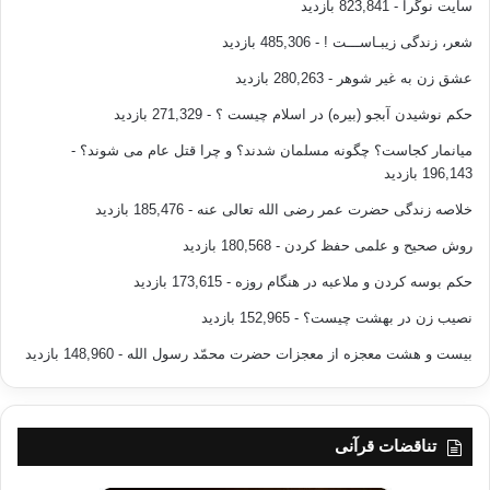
سایت نوگرا
- 823,841 بازدید
شعر، زندگی زیبـاســـت !
- 485,306 بازدید
عشق زن به غیر شوهر
- 280,263 بازدید
حکم نوشیدن آبجو (بیره) در اسلام چیست ؟
- 271,329 بازدید
میانمار کجاست؟ چگونه مسلمان شدند؟ و چرا قتل عام می شوند؟
-
196,143 بازدید
خلاصه زندگی حضرت عمر رضی الله تعالی عنه
- 185,476 بازدید
روش صحیح و علمی حفظ کردن
- 180,568 بازدید
حکم بوسه کردن و ملاعبه در هنگام روزه
- 173,615 بازدید
نصیب زن در بهشت چیست؟
- 152,965 بازدید
بیست و هشت معجزه از معجزات حضرت محمّد رسول الله
- 148,960 بازدید
تناقضات قرآنی