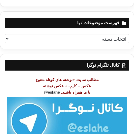
فهرست موضوعات / با
ف
ه
ر
س
ت
کانال تلگرام نوگرا
م
و
مطالب سایت +نوشته های کوتاه متنوع
ض
عکس + کلیپ + عکس نوشته
و
با ما همراه باشید.
eslahe@
ع
ا
ت
/
ب
ا