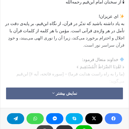
🕯 از سخنان امام ابن‌قیم رحمه‌الله
ای عزیزان!
به یاد داشته باشید که تدبّر در قرآن، از نگاه ابن‌قیم، بر پایه‌ی دقت در
تأمل در هر واژه‌ی قرآنی است. مؤمن با هر کلمه از کلمات قرآن با
اجلال و احترام برخورد می‌کند، زیرا آن را نوری الهی می‌بیند، و خودِ
قرآن سراسر نور است.
خداوند متعال فرمود:
﴿ اهْدِنَا الصِّرَاطَ الْمُسْتَقِیمَ ﴾
(ما را به راه راست هدایت فرما) – [سوره فاتحه، آیه ۶] ابن‌قیم
می‌گوید:
«در واژه‌ی ﴿اهْدِنَا﴾ ده مرتبه از مراتب هدایت نهفته است؛ و هرگاه
نمایش بیشتر
این ده مرتبه در انسان جمع شوند، حقیقتِ هدایت نصیب او
می‌گردد.»
مراتب ده‌گانه‌ی هدایت در «اهدنا الصراط المستقیم»: