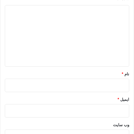
منبع: مدارج السالکین، ج ۳
د
کتاب تدبرات ابن‌قیم
✍تدوین: عبدالرحمن السبهان
ی
د
@eslahe
گ
ا
هدایت
ه
*
کپی آدرس
نام
*
ایمیل
*
وب‌ سایت