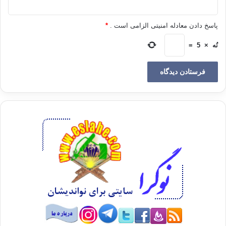
پاسخ دادن معادله امنیتی الزامی است .
*
نُه
×
5
=