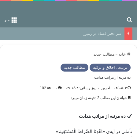
جستجو برای
منو
سر دفتر فساد در زمین‌، دوری وکناره‌گیری از راه خداست‌!
خانه
»
مطالب جدید
تربیت، اخلاق و تزکیه
مطالب جدید
ده مرتبه از مراتب هدایت
۰۴/۰۸/۰۳
آخرین به روز رسانی: ۰۴/۰۸/۰۳
۰
102
خواندن این مطلب 2 دقیقه زمان میبرد
ده مرتبه از مراتب هدایت
تأملی در آیه‌ی «اهْدِنَا الصِّرَاطَ الْمُسْتَقِیمَ»