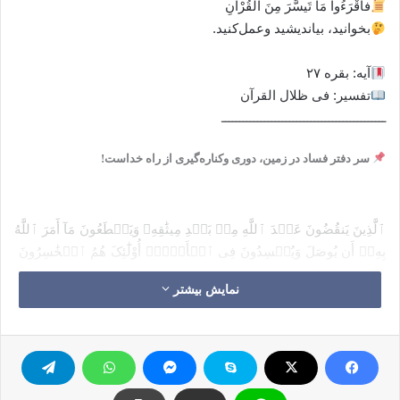
فاقْرَءُوا مَا تَیسَّرَ مِنَ الْقُرْآنِ
بخوانید، بیاندیشید وعمل‌کنید.
آیه: بقره ٢٧
تفسیر: فی ظلال القرآن
ــــــــــــــــــــــــــــــــــــــــــــــ
سر دفتر فساد در زمین‌، دوری وکناره‌گیری از راه خداست‌!
ٱلَّذِینَ یَنقُضُونَ عَهۡدَ ٱللَّهِ مِنۢ بَعۡدِ مِیثَٰقِهِۦ وَیَقۡطَعُونَ مَآ أَمَرَ ٱللَّهُ
بِهِۦٓ أَن یُوصَلَ وَیُفۡسِدُونَ فِی ٱلۡأَرۡضِۚ أُوْلَٰٓئِکَ هُمُ ٱلۡخَٰسِرُونَ
(البقره – ۲۷)
نمایش بیشتر
کسانی که پیمان خدا را بعد از بستن و استوار داشتن آن می‌شکنند
و آنچه را که خدا فرمان داده است پیوند بخورد و گسیخته نشود
گسیخته می‌دارند، و در زمین تباهی می‌ورزند. چنین انسانهائی
زیانبارند.