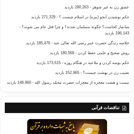
عشق زن به غیر شوهر
- 280,263 بازدید
حکم نوشیدن آبجو (بیره) در اسلام چیست ؟
- 271,329 بازدید
میانمار کجاست؟ چگونه مسلمان شدند؟ و چرا قتل عام می شوند؟
-
196,143 بازدید
خلاصه زندگی حضرت عمر رضی الله تعالی عنه
- 185,476 بازدید
روش صحیح و علمی حفظ کردن
- 180,568 بازدید
حکم بوسه کردن و ملاعبه در هنگام روزه
- 173,615 بازدید
نصیب زن در بهشت چیست؟
- 152,965 بازدید
بیست و هشت معجزه از معجزات حضرت محمّد رسول الله
- 148,960 بازدید
تناقضات قرآنی