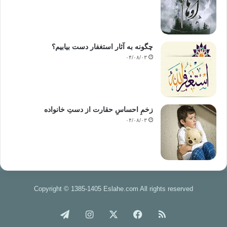
چگونه به آثار استغفار دست بیابیم؟
۰۴/۰۸/۰۳
زخمِ احساسِ حقارت از دستِ خانواده
۰۴/۰۸/۰۳
Copyright © 1385-1405 Eslahe.com All rights reserved
خوراک
فیس
X
اینستاگرام
تلگرام