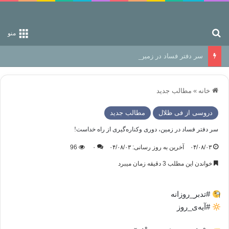
جستجو برای
منو
سر دفتر فساد در زمین‌، دوری وکناره‌گیری از راه خداست‌!
خانه
»
مطالب جدید
دروسی از فی ظلال
مطالب جدید
سر دفتر فساد در زمین‌، دوری وکناره‌گیری از راه خداست‌!
۰۴/۰۸/۰۳
آخرین به روز رسانی: ۰۴/۰۸/۰۳
۰
96
خواندن این مطلب 3 دقیقه زمان میبرد
#تدبر_روزانه
#آیه‌ی_روز