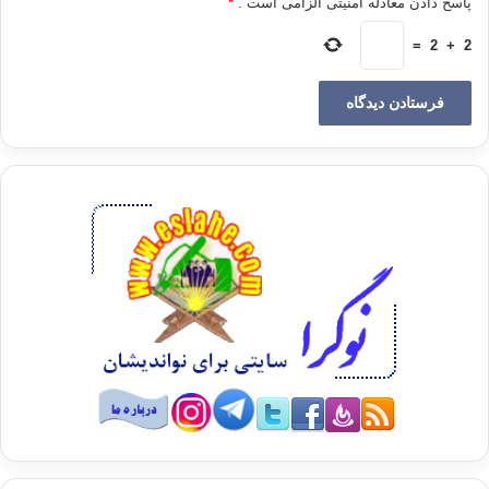
پاسخ دادن معادله امنیتی الزامی است .
*
در زندگی خود، راه و روش و قوانین و سنن او را برنامه‌ی حیات قرار
دهند و برابر آن رفتار نمایند …
=
2
+
2
این پیمانها است‌که فاسقان آنها را می‌شکنند.
وکسی‌که جرأت می‌کند پیمان خدا را بشکند، هرگز به پیمانی‌که با
دیگران می‌بندد احترام نمی‌گذارد و هیچ نوع عهدی را مراعات
نمی‌دارد.
خدا دستور داده است که صله‌ها و رابطه‌های بیشماری، بجای
آورده شود و پیوند بخورد…
دستور داده است
صله‌ی رحم و خویشاوندی بر جای باشد.
رابطه‌ی انسانیت بزرگ مراعات‌گردد،
و مقدم بر همه‌ی آنها، رابطه عقیده و برادری ایمانی استوار و بر
دوام بماند، رابطه‌ای که هیچ نوع پیوند و خویشی و صله‌ای بدون آن پا
بر جا نمی‌شود…
وقتی انسان‌، آنچه را که خدا دستور داده است‌که پیوند بخورد و بر
دوام باشد بگسلاند، دیگر شیرازه‌ی امور مردمان و دستاویز انسانها