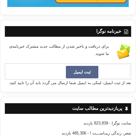
مسائل زندگی در پرتو شریعت خدا حل و فصل نگردد.
هرگاه رابطه‌ی مردم با آفریدگارشان به وسیله‌ی ترک صراط مستقیم
خدائی روی دهد، این امر خود فسادی است شامل همگان و در
خبرنامه نوگرا
برگیرنده‌ی احوال ایشان‌.
برای دریافت و باخبر شدن از مطالب جدید مشترک خبرنامه‌ی
این تباهی همه جای زمین و انسانها را دربر میگیرد و موجی از
ما شوید.
نارسائیها و طوفانی از نادرستی‌ها همه جا را فرا می‌گیرد.
@eslahe
#تدبر_روزانه
بعد از ثبت ایمیل، لینکی به ایمیل شما ارسال می گردد باید آن را تایید کنید.
فساد
پربازدیدترین مطالب سایت
کپی آدرس
سایت نوگرا
- 823,839 بازدید
شعر، زندگی زیبـاســـت !
- 485,306 بازدید