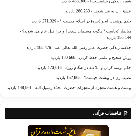
شعر، زندگی زیبـاســـت !
- 485,306 بازدید
عشق زن به غیر شوهر
- 280,263 بازدید
حکم نوشیدن آبجو (بیره) در اسلام چیست ؟
- 271,329 بازدید
میانمار کجاست؟ چگونه مسلمان شدند؟ و چرا قتل عام می شوند؟
-
196,144 بازدید
خلاصه زندگی حضرت عمر رضی الله تعالی عنه
- 185,476 بازدید
روش صحیح و علمی حفظ کردن
- 180,569 بازدید
حکم بوسه کردن و ملاعبه در هنگام روزه
- 173,616 بازدید
نصیب زن در بهشت چیست؟
- 152,965 بازدید
بیست و هشت معجزه از معجزات حضرت محمّد رسول الله
- 148,961 بازدید
تناقضات قرآنی