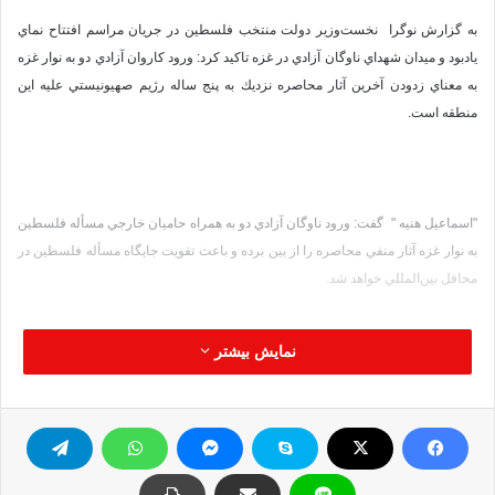
به گزارش نوگرا نخست‌وزير دولت منتخب فلسطين در جريان مراسم افتتاح نماي
يادبود و ميدان شهداي ناوگان آزادي در غزه تاكيد كرد: ورود كاروان آزادي دو به نوار غزه
به معناي زدودن آخرين آثار محاصره نزديك به پنج ساله رژيم صهيونيستي عليه اين
منطقه است.
"اسماعيل هنيه " گفت: ورود ناوگان آزادي دو به همراه حاميان خارجي مسأله فلسطين
به نوار غزه آثار منفي محاصره را از بين برده و باعث تقويت جايگاه مسأله فلسطين در
محافل بين‌المللي خواهد شد.
نمایش بیشتر
وي در عين حال از اظهارات اخير "بان‌ كي‌مون " دبير كل سازمان ملل متحد كه خواستار
ممانعت از سفر كاروان آزادي دو و رسيدن آن به نوار غزه شده بود، ابراز تعجب كرد.