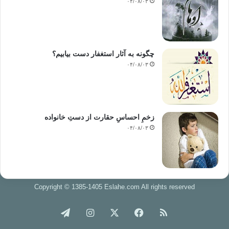
۰۴/۰۸/۰۳
چگونه به آثار استغفار دست بیابیم؟
۰۴/۰۸/۰۳
زخمِ احساسِ حقارت از دستِ خانواده
۰۴/۰۸/۰۳
Copyright © 1385-1405 Eslahe.com All rights reserved
خوراک
فیس
X
اینستاگرام
تلگرام