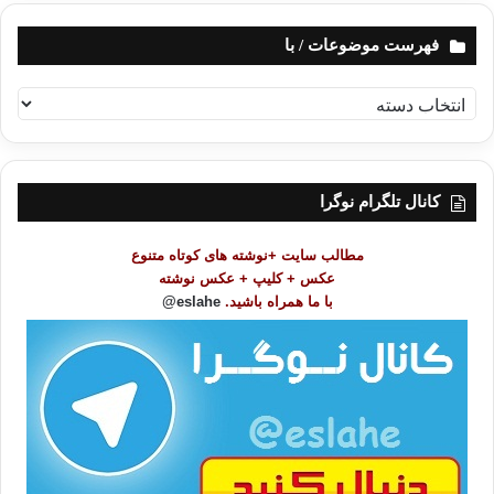
فهرست موضوعات / با
ف
ه
ر
س
ت
کانال تلگرام نوگرا
م
و
مطالب سایت +نوشته های کوتاه متنوع
ض
عکس + کلیپ + عکس نوشته
و
با ما همراه باشید.
eslahe@
ع
ا
ت
/
ب
ا