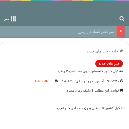
جستجو برای
منو
سر دفتر فساد در زمین‌، دوری وکناره‌گیری از راه خداست‌!
خانه
»
خبر های جدید
خبر های جدید
تشکیل کشور فلسطین بدون منت امریکا و غرب
۹۰/۰۳/۱۰
آخرین به روز رسانی: ۹۱/۰۸/۲۰
۰
1,482
خواندن این مطلب 1 دقیقه زمان میبرد
تشکیل کشور فلسطین بدون منت امریکا و غرب