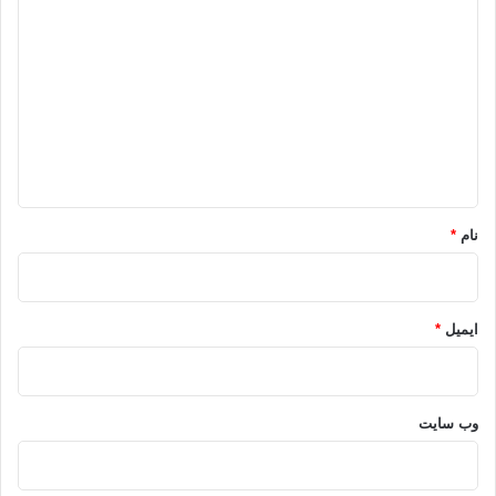
اسماعیل هنیه
فلسطین
ناوگان آزادی
ی
د
نوار غزه
گ
ا
کپی آدرس
ه
*
نام
*
ایمیل
*
وب‌ سایت