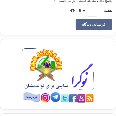
پاسخ دادن معادله امنیتی الزامی است .
*
هشت
−
=
5
ودعا كبار السن والعقلاء والآباء لأن يتبرؤوا تبرءاً صريحاً من كل من لا يسمع لهم ويطيع
ويكفوا عن دعوى القبلية أو يتصدى قتل الأبرياء سواء كان من المدنيين أو العسكريين
وقال "فمن قتل قاصداً للقتل كان في غضب الله ومن خرج مسالماً لا يريد قتلاً أو قُتل
في بيته فعسى الله أن يكتبه في الشهداء
".
من جهة أخرى أكدت جمعية علماء الشريعة بليبيا أن مشروعية العقيد معمر القذافي قد
سقطت شرعياً وشعبيا وأخلاقياً
.
ودعت في بيانها الأحد 20-2-2011م المذيل بتوقيع الشيخ نصر سعيد عقوب إلى محاكمة
العقيد معمر القذافي محاكمة عادلة "ليكون عبرة لكل مجرم وسفاح
".
وطالب البيان كافة أبناء وبنات ليبيا وكل القبائل والعائلات الليبية والقوات المسلحة
وشرفاء الأجهزة الأمنية بالوقوف صفاً واحداً والتلاحم مع أبناء وطنهم المطالبين بالحياة