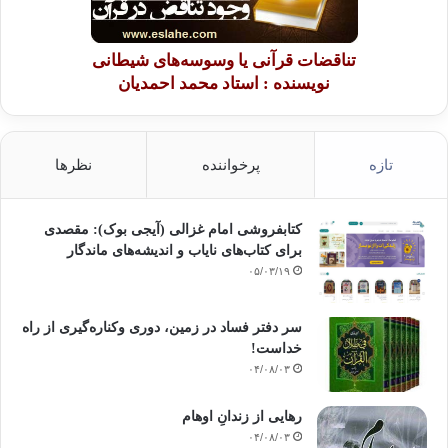
تناقضات قرآنی یا وسوسه‌های شیطانی
نویسنده : استاد محمد احمدیان
تازه
پرخواننده
نظرها
کتابفروشی امام غزالی (آیجی بوک): مقصدی
برای کتاب‌های نایاب و اندیشه‌های ماندگار
۰۵/۰۳/۱۹
سر دفتر فساد در زمین‌، دوری وکناره‌گیری از راه
خداست‌!
۰۴/۰۸/۰۳
رهایی از زندانِ اوهام
۰۴/۰۸/۰۳