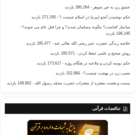
عشق زن به غیر شوهر
- 280,264 بازدید
حکم نوشیدن آبجو (بیره) در اسلام چیست ؟
- 271,330 بازدید
میانمار کجاست؟ چگونه مسلمان شدند؟ و چرا قتل عام می شوند؟
-
196,145 بازدید
خلاصه زندگی حضرت عمر رضی الله تعالی عنه
- 185,477 بازدید
روش صحیح و علمی حفظ کردن
- 180,571 بازدید
حکم بوسه کردن و ملاعبه در هنگام روزه
- 173,617 بازدید
نصیب زن در بهشت چیست؟
- 152,966 بازدید
بیست و هشت معجزه از معجزات حضرت محمّد رسول الله
- 148,962 بازدید
تناقضات قرآنی