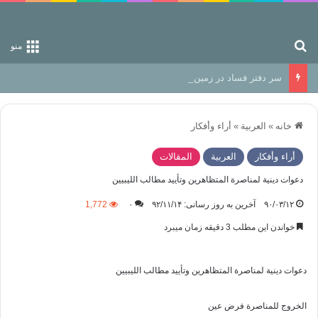
جستجو برای
منو
سر دفتر فساد در زمین‌، دوری وکناره‌گیری از راه خداست‌!
خانه
»
العربیة
»
أراء وأفكار
أراء وأفكار
العربیة
المقالات
دعوات دينية لمناصرة المتظاهرين وتأييد مطالب الليبيين
۹۰/۰۳/۱۲
آخرین به روز رسانی: ۹۲/۱۱/۱۴
۰
1,772
خواندن این مطلب 3 دقیقه زمان میبرد
دعوات دينية لمناصرة المتظاهرين وتأييد مطالب الليبيين
الخروج للمناصرة فرض عين