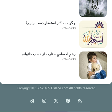
چگونه به آثار استغفار دست بیابیم؟
۰۴/۰۸/۰۳
زخمِ احساسِ حقارت از دستِ خانواده
۰۴/۰۸/۰۳
Copyright © 1385-1405 Eslahe.com All rights reserved
خوراک
فیس
X
اینستاگرام
تلگرام