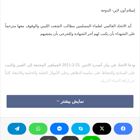
إسلام أون لاين- الدوحة
أيد الاتحاد العالمي لعلماء المسلمين مطالب الشعب الليبي والوقوف معها مترحماً
على الشهداء بأن يكتب لهم أجر الشهادة وللجرحى بأن يشفيهم
.
ودعا الاتحاد في بيان أصدره الاثنين 21-2-2011 الجماهير المحتجة إلى الصبر والثبت
على المبادئ والحفاظ على سلمية التظاهر وعلى الأموال العامة والخاصة والابتعاد كلياً
عن إراقة الدماء البريئة
.
وأهاب بيان العلماء بالجيش الليبي وقوات الأمن الشرفاء إلى وقف المظالم وحقن
نمایش بیشتر
إراقة الدماء وحماية الشعب من الظلم والطغيان، مذكراً بأن من حق الشعب عليهم
حمايتهم من الظلم والاعتداء
.
وأضاف البيان "يدعو الاتحاد النظام الليبي إلى أن يتقي الله تعالى في هذا الشعب الذي
يحكمه منذ أكثر من أربعة عقود ويترك لهم المجال لاختيار تقرير مصيرهم بأنفسهم،