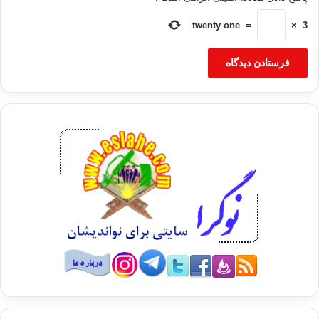
twenty one
=
×
3