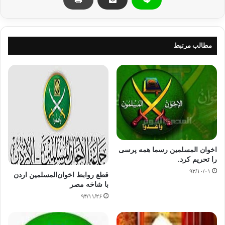
حزب اخوان‌المسلمين نخست در سال ۱۹۲۸ ميلادي توسط امام شهید حسن البنا
تاسيس و فعاليت آن از سال ۱۹۵۴ ميلادي رسما ممنوع شد.
مطالب مرتبط
به موجب قانون اساسي مصر، تشکيل احزاب براساس مذهب، طبقه اجتماعي و
ناحيه‌گرايي ممنوع است.
نامزدهاي مستقل اخوان‌المسلمين در انتخابات سراسري سال ۲۰۰۵ نيز حدود يک پنجم
کرسي‌هاي مجلس عوام را به خود اختصاص داده بودند.
اخوان المسلمین رسما همه پرسی
را تحریم کرد.
۹۲/۱۰/۰۱
قطع روابط اخوان‌المسلمین اردن
با شاخه مصر
اين تحولات پس از گذشت چهار ماه از انقلاب مردمي مصر که به دوران حوکت حسني
۹۴/۱۱/۲۶
مبارک ديکتاتور سابق اين کشور خاتمه داد در حال وقوع است.