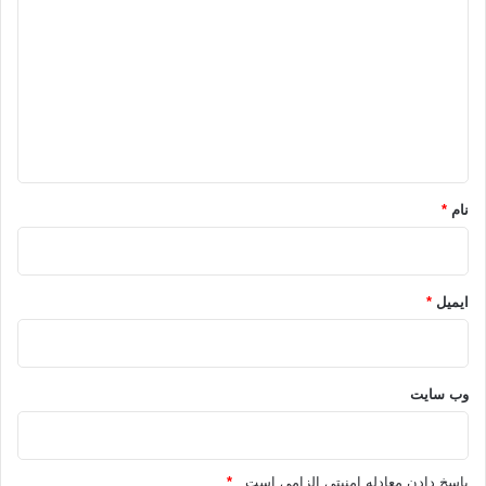
ی
د
گ
ا
ه
*
نام
*
ایمیل
*
وب‌ سایت
پاسخ دادن معادله امنیتی الزامی است .
*