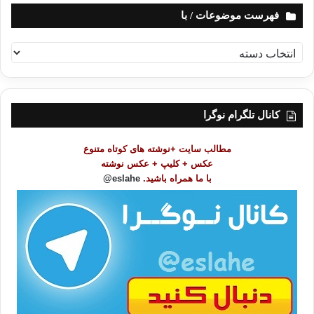
فهرست موضوعات / با
ف
ه
ر
س
ت
کانال تلگرام نوگرا
م
و
مطالب سایت +نوشته های کوتاه متنوع
ض
عکس + کلیپ + عکس نوشته
و
با ما همراه باشید.
eslahe@
ع
ا
ت
/
ب
ا