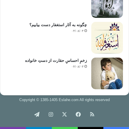
چگونه به آثار استغفار دست بیابیم؟
۰۴/۰۸/۰۳
زخمِ احساسِ حقارت از دستِ خانواده
۰۴/۰۸/۰۳
Copyright © 1385-1405 Eslahe.com All rights reserved
خوراک
فیس
X
اینستاگرام
تلگرام
بوک