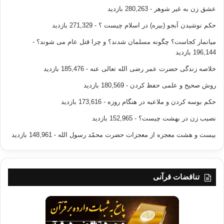
عشق زن به غیر شوهر
- 280,263 بازدید
حکم نوشیدن آبجو (بیره) در اسلام چیست ؟
- 271,329 بازدید
میانمار کجاست؟ چگونه مسلمان شدند؟ و چرا قتل عام می شوند؟
-
196,144 بازدید
خلاصه زندگی حضرت عمر رضی الله تعالی عنه
- 185,476 بازدید
روش صحیح و علمی حفظ کردن
- 180,569 بازدید
حکم بوسه کردن و ملاعبه در هنگام روزه
- 173,616 بازدید
نصیب زن در بهشت چیست؟
- 152,965 بازدید
بیست و هشت معجزه از معجزات حضرت محمّد رسول الله
- 148,961 بازدید
تناقضات قرآنی