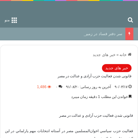
جستجو برای
منو
سر دفتر فساد در زمین‌، دوری وکناره‌گیری از راه خداست‌!
خانه
»
خبر های جدید
خبر های جدید
قانونی شدن فعاليت حزب آزادی و عدالت در مصر
۹۰/۰۳/۱۷
آخرین به روز رسانی: ۹۱/۰۸/۲۰
۰
1,486
خواندن این مطلب 1 دقیقه زمان میبرد
قانونی شدن فعاليت حزب آزادی و عدالت در مصر
فعاليت حزب سياسي اخوان‌المسلمين مصر در آستانه انتخابات مهم پارلماني در اين