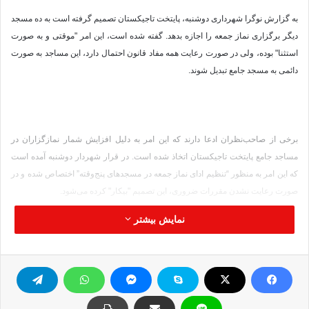
به گزارش نوگرا شهرداری دوشنبه، پایتخت تاجیکستان تصمیم گرفته است به ده مسجد
دیگر برگزاری نماز جمعه را اجازه بدهد. گفته شده است، این امر "موقتی و به صورت
استثنا" بوده، ولی در صورت رعایت همه مفاد قانون احتمال دارد، این مساجد به صورت
دائمی به مسجد جامع تبدیل شوند.
برخی از صاحب‌نظران ادعا دارند که این امر به دلیل افزایش شمار نمازگزاران در
مساجد جامع پایتخت تاجیکستان اتخاذ شده است. در قرار شهردار دوشنبه آمده است
که این امر به منظور “تنظیم ادای نماز جمعه در مسجدهای پنج‌وقته” اختصاص شده و در
صورت رعایت نشدن مقررات ضروری، این تصمیم "بیکار" کرده می‌شود.
نمایش بیشتر
شهرداری دوشنبه به نهادهای انتظامی، امنیتی و بهداشتی پایتخت تاجیکستان دستور
داده است که برای تأمین امنیت و شرایط بهداشتی این محلات تدابیری انجام دهند.
همچنین ضرورت بنیاد ایستگاه موقتی برای وسایل نقلیه در اطراف این مساجد تأکید