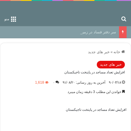
جستجو برای
منو
سر دفتر فساد در زمین‌، دوری وکناره‌گیری از راه خداست‌!
خانه
»
خبر های جدید
خبر های جدید
افزایش تعداد مساجد در پایتخت تاجیکستان
۹۰/۰۳/۱۸
آخرین به روز رسانی: ۹۱/۰۸/۲۰
۰
1,618
خواندن این مطلب 3 دقیقه زمان میبرد
افزایش تعداد مساجد در پایتخت تاجیکستان