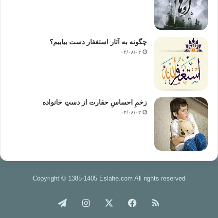
چگونه به آثار استغفار دست بیابیم؟
۰۴/۰۸/۰۳
زخمِ احساسِ حقارت از دستِ خانواده
۰۴/۰۸/۰۳
Copyright © 1385-1405 Eslahe.com All rights reserved
خوراک
فیس
X
اینستاگرام
تلگرام