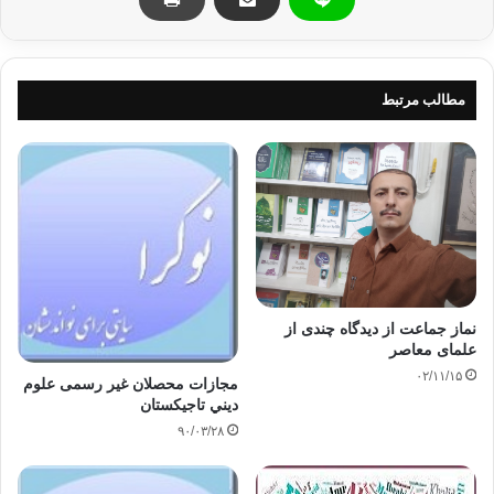
شده است.
مطالب مرتبط
در بخش امور دین شهرداری دوشنبه به بی بی سی گفتند که فعلاً در پایتخت تاجیکستان
۵۳ مسجد رسماً ثبت شده و فعالیت می‌کنند. از این شمار ۱۸ مسجد، مساجد جامع
محسوب می‌شدند. هم اکنون با اضافه ۱۰ مسجد دیگر شماره مساجد جامع در پایتخت به
۲۸ عدد رسیده است.
فریدون هادی‌زاده، کارشناس مسائل ادیان در تاجیکستان ضمن استقبال از این تصمیم
نماز جماعت از دیدگاه چندی از
شهرداری گفت، "مقامات خواست ساکنان شهر را به انابت گرفته‌اند". زیرا، افزایش
علمای معاصر
مقدار مساجد جامع شرایط ادای نماز جمعه را برای بیشتری از ساکنان بهتر می‌کنند.
۰۲/۱۱/۱۵
مجازات محصلان غیر رسمی علوم
ديني تاجيكستان
۹۰/۰۳/۲۸
وی افزود: "در اصل ۱۸ مسجد جامع قبلی نیز ظرفیت گنجایش همه نمازگزاران را دارد.