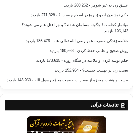
عشق زن به غیر شوهر
- 280,262 بازدید
حکم نوشیدن آبجو (بیره) در اسلام چیست ؟
- 271,328 بازدید
میانمار کجاست؟ چگونه مسلمان شدند؟ و چرا قتل عام می شوند؟
-
196,143 بازدید
خلاصه زندگی حضرت عمر رضی الله تعالی عنه
- 185,476 بازدید
روش صحیح و علمی حفظ کردن
- 180,568 بازدید
حکم بوسه کردن و ملاعبه در هنگام روزه
- 173,615 بازدید
نصیب زن در بهشت چیست؟
- 152,964 بازدید
بیست و هشت معجزه از معجزات حضرت محمّد رسول الله
- 148,960 بازدید
تناقضات قرآنی