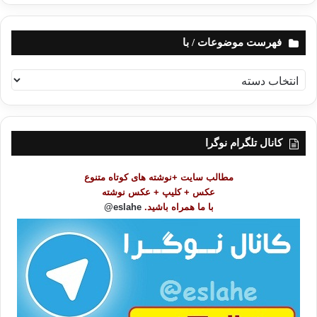
فهرست موضوعات / با
ف
ه
ر
س
ت
کانال تلگرام نوگرا
م
و
مطالب سایت +نوشته های کوتاه متنوع
ض
عکس + کلیپ + عکس نوشته
و
با ما همراه باشید.
eslahe@
ع
ا
ت
/
ب
ا