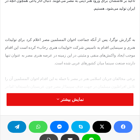
تأکید بر تلاششان برای ورود هنر دینی به مصر می‌گویند: دنبال آثار پاکی همچون آنچه در
ایران تولید می‌شود، هستیم.
به گزارش نوگرا، پس از آنکه جماعت اخوان ‌المسلمین مصر اعلام کرد برای تولیدات
هنری و سینمایی اقدام به تاسیس شرکت «تولیدات هنری رحاب» کرده است این اقدام
موجب ایجاد واکنش‌های منفی و مثبتی در این زمینه در عرصه هنری مصر به عنوان تنها
دارنده صنعت سینما میان کشورهای عربی شده است.
برخی مخالفان جریان اسلامی هنر در مصر با حمله به این اقدام اخوان‌ المسلمین آن را
تلاش افراطیون مسلمان در جهت حذف سینما از مصر چون عربستان دانسته‌اند؛ اما در
جهت مقابل عده‌ای ورود اخوان المسلمین را تلاشی برای ورود سینما و تلویزیون مصر
نمایش بیشتر
به عرصه آثار تاریخی و دینی همچون آنچه در ایران جریان دارد دانسته‌اند.
رئیس شرکت «تولیدات هنری رحاب»: اخوان المسلمین از قبل وارد عرصه هنر شده