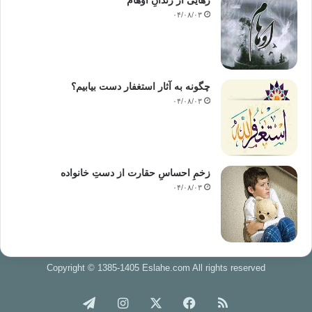
رهایی از زندانِ اوهام
۰۴/۰۸/۰۳
چگونه به آثار استغفار دست بیابیم؟
۰۴/۰۸/۰۳
زخمِ احساسِ حقارت از دستِ خانواده
۰۴/۰۸/۰۳
Copyright © 1385-1405 Eslahe.com All rights reserved
خوراک
فیس
X
اینستاگرام
تلگرام