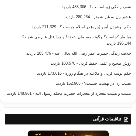
شعر، زندگی زیبـاســـت !
- 485,306 بازدید
عشق زن به غیر شوهر
- 280,264 بازدید
حکم نوشیدن آبجو (بیره) در اسلام چیست ؟
- 271,329 بازدید
میانمار کجاست؟ چگونه مسلمان شدند؟ و چرا قتل عام می شوند؟
-
196,144 بازدید
خلاصه زندگی حضرت عمر رضی الله تعالی عنه
- 185,476 بازدید
روش صحیح و علمی حفظ کردن
- 180,570 بازدید
حکم بوسه کردن و ملاعبه در هنگام روزه
- 173,616 بازدید
نصیب زن در بهشت چیست؟
- 152,965 بازدید
بیست و هشت معجزه از معجزات حضرت محمّد رسول الله
- 148,961 بازدید
تناقضات قرآنی