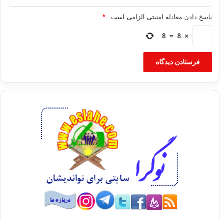
پاسخ دادن معادله امنیتی الزامی است .
*
اخوان المسلمین
تولیدات سینمایی
رحاب
8
=
8
×
سینما
کپی آدرس