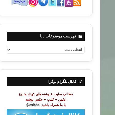
فهرست موضوعات / با
ف
ه
ر
س
ت
م
و
کانال تلگرام نوگرا
ض
و
مطالب سایت +نوشته های کوتاه متنوع
ع
عکس + کلیپ + عکس نوشته
ا
با ما همراه باشید.
eslahe@
ت
/