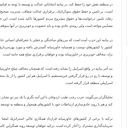
است، بر تامين و حفظ حقوق دموكراتيك، برقراري عدالت شفاف، مديريت صحيح، ا
رفاه، تامين درخواست‌ها و حقوق مشروع مردم كشورها تاكيد شده است. اين حزب
مصايبي مواجه است ولي روندي عادي بوده و بايد خشونت و خونريزي در آنها متوقف 
در بيانيه اين حزب آمده است كه مرزهاي ساختگي و جعلي با جغرافياي انساني خاور
كشور با كشورهاي دوست و همسايه خاورميانه گسترش يافته و مورد بهره‌برداري
نژاد، مخالف خونريزي در خاورميانه بوده و خواهان برقراري صلح همه جانبه است.
بند آخر بيانيه در واقع اسراييل را نشانه رفته است كه همچنان مخالف صلح خاورميا
و توسعه با رو در رو قرار گرفتن غيرمستقيم با اسراييل هم اين كشور را از يك مت
اسراييلي منطقه قرار گرفته است.
تحليلگران مي‌گويند، حزب رجب طيب اردوغان با اين آتيه نگري با يك تير دو نشان 
كند و هم با روند عادي‌سازي ارتباطات خود با كشورهاي همجوار و منطقه به توسعه 
تركيه با برخي از كشورهاي خاورميانه قرارداد همكاري عالي استراتژيك امضا 
سرمايه‌گذاري مشترك را آغاز كرده است. تركيه خواهان توسعه روند همگرايي كامل