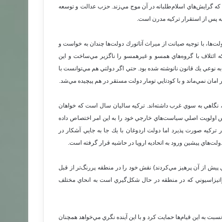
 گرايش‌هاي اسلام‌طلبانه در آن موج مي‌زند. حزب عدالت و توسعه
يه پس از استقرار تركيه مدرن است.
ت‌ها، با توجيه صيانت از ميراث آتاتورك دولت‌ها چندان به خواست و
ه ائتلاف با گروه‌هاي همسو و غيرهمسو را ناگزير مي‌ساخت و اين
به نوعي يك قانون نانوشته شده بود. حتي اگر دولتي هم مي‌توانست با
 امان نمي‌ماند و با كودتايي تومار دولت مستقر در هم پيچيده مي‌شد.
نگاهي به سوي غرب داشته‌اند. تركيه ساليان سال است كه خواهان
 اولويت اصلي سياست‌هاي خارجي خود را به اين امر اختصاص داده
ر تركيه صورت پذيرد اما دولت اردوغان با يك جا به جايي آشكار در
‌هاي پيشين ورود به اتحاديه اروپا در حاشيه قرار گرفته است.
پيش از آن پرهيز مي‌كردند) نقش خود را در منطقه پر‌رنگ‌تر از قبل
اتيزاسيوني كه در منطقه در حال شكل‌گيري است به انحاي مختلف
سبت به اين قيام‌ها حمايت كرد و با اين آينده نگري مي‌خواهد همچنان