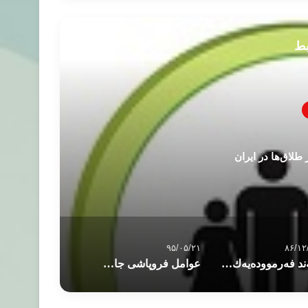
بط
لاق‌ها در ايران
۹۵/۰۵/۲۱
۸۶/۱۲
چه‌ند فه‌رمووده‌یه‌ك پێشكه‌ش به&
عوامل فروپاشی جامعه و بررسی نقش زنان