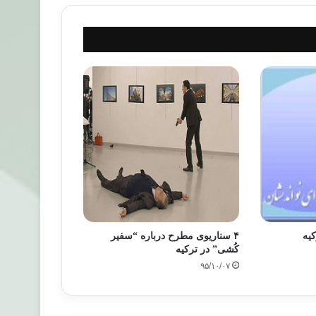
کیه
۴ سناریوی مطرح درباره “سفیر
کُشی” در ترکیه
۹۵/۱۰/۰۷