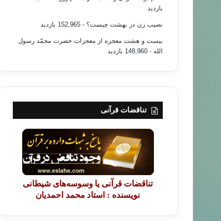
بازدید
نصیب زن در بهشت چیست؟
- 152,965 بازدید
بیست و هشت معجزه از معجزات حضرت محمّد رسول
الله
- 148,960 بازدید
محمّد رسول الله
۹۰/۰۴/۲۴
تناقضات قرآنی
مانان در برابر سنت رسول الله (ص)
تناقضات قرآنی یا وسوسه‌های شیطانی
نویسنده : استاد محمد احمدیان