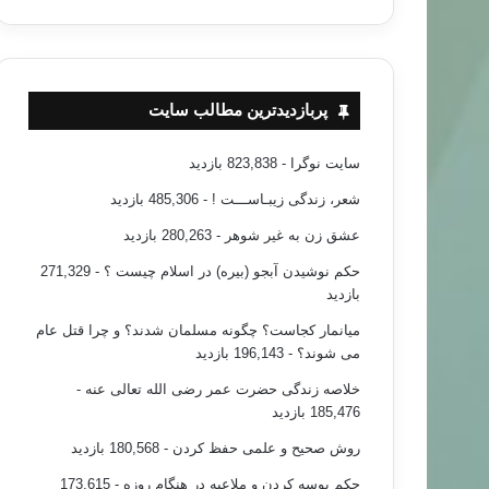
پربازدیدترین مطالب سایت
سایت نوگرا
- 823,838 بازدید
شعر، زندگی زیبـاســـت !
- 485,306 بازدید
عشق زن به غیر شوهر
- 280,263 بازدید
حکم نوشیدن آبجو (بیره) در اسلام چیست ؟
- 271,329
بازدید
میانمار کجاست؟ چگونه مسلمان شدند؟ و چرا قتل عام
می شوند؟
- 196,143 بازدید
خلاصه زندگی حضرت عمر رضی الله تعالی عنه
-
185,476 بازدید
روش صحیح و علمی حفظ کردن
- 180,568 بازدید
حکم بوسه کردن و ملاعبه در هنگام روزه
- 173,615