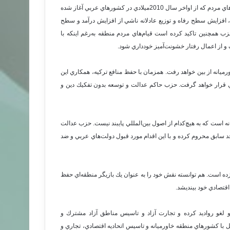
در منطقه نقش خود را حفظ كند. در بيانيه انتخاباتي عدالت و توسعه با توجه به قيام‌هاي مردم كه از اواخر سال 2010ميلادي در كشورهاي عربي آغاز شده
فزايش سطح رفاه و توزيع عادلانه ناشي از افزايش درآمد و سطح
 همچنين تاكيد كرده است قيام‌هاي مردم منطقه به‌رغم اينكه با
و از اعمال رفتار خشونت‌آميز خودداري شود.
ميانه از بين خواهد رفت. همزمان با حفظ منافع تركيه، همكاري اين
 قرار خواهد گرفت. حزب حاكم عدالت و توسعه بدون تفكيك دين و
نه است كه به هيچ‌كدام از اصول بين‌المللي پايبند نيست. حزب عدالت
حد سابق محروم كرده و با اين اقدام مورد قبول دولت‌هاي عربي و ضد
زده است. هم توانسته نقش خود را به عنوان يك بازيگر منطقه‌اي حفظ
اقتصادي خود بينديشد.
و لغو رواديد كرده و تجارت آزاد و تاسيس مناطق آزاد مشترك و
 با كشورهاي منطقه خاورميانه و تاسيس اتحاديه اقتصادي، تجاري و