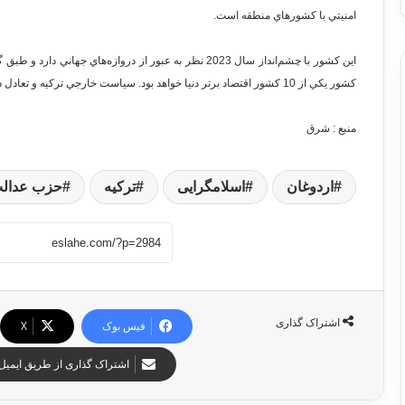
امنيتي با كشورهاي منطقه است.
اين كشور با چشم‌انداز سال 2023 نظر به عبور از دروازه‌هاي ج
كشور يكي از 10 كشور اقتصاد برتر دنيا خواهد بود. سياست خارجي تركيه و تعادل در حفظ روابط با دنياي غرب و شرق حافظ اين هدف خواهد بود.
منبع : شرق
اردوغان
اسلامگرایی
ترکیه
حزب عدالت
اشتراک گذاری
فیس بوک
X
اشتراک گذاری از طریق ایمیل