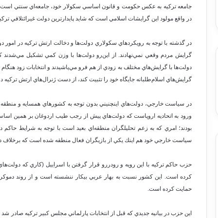
جامعه تركيه به عكس حكومت و قانون اساسي سكولار خود، جامعه‌اي سنتي است كه
در واقع مولود اين گرايشات اسلامي است كه شايد پايدارترين دولت غيرائتلافي ترك
در گذشته با توجه به رويكردهاي سكولاري دولت‌ها و دخالت ارتش تركيه در امور دول
گرايش مردم وقعي نمي‌نهادند. از اين‌رو دولت‌ها با وزن كمي تشكيل مي‌شدند ك
دولت‌ها با گرايش‌هاي مختلف به زودي از هم فرو مي‌پاشيدند و انتخابات زود هنگام 
گرايش‌هاي اسلام‌طلبانه جايگاه خود را تثبيت كند، از دست ژنرال‌هاي ارتش تركيه در
در سياست خارجي، دولت‌هاي اينچنيني بدون توجه به كشورهاي همسايه و منطقه، 
ورود به اتحاديه اروپاست كه دولت‌هاي پيش از رجب طيب اردوغان بر همين اساس
بودند؛ امري كه به زعم تحليلگران منطقه‌اي بعيد است با توجه به شرايط حاكم د
سياست خارجي خود هم اينك يكي از بازيگران فعال منطقه شده است كه بر‌خلاف دولت
حزب حاكم تركيه با اين رويه و رودررو قرار گرفتن با اسراييل (كاري كه دولت‌هاي 
كرده است. اين كشور نسبت به بهار عربي بيكار ننشسته است و از روند دموكر
حمايت كرده است.
اين حزب در بيانيه جديدي كه قبل از انتخابات پارلماني مجلس كبير تركيه صادر شد ن