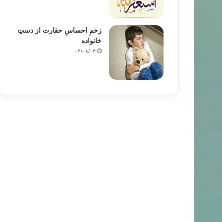
زخمِ احساسِ حقارت از دستِ
خانواده
۰۴/۰۸/۰۳