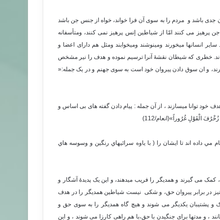
جدی باشد و مردم را به سوی آن فرا خواند، خواه از جنس جن باشد
ن پرهیز می کنند امّا از شیاطین إنس پرهیز نمی کنند، ومتأسفانه
سایر انسانها میخورند ومینوشند ومیخوابند ومثل هم دارای اعضا و
ند. خطری که شیطان نقشۀ آنرا ترسیم نموده و هدف را نیر مشخص
ند، و ان سوق دادن پیروان خود است به سوی جهنم و در یک جمله:«
 خود توانا میسازند ، از آن جمله : پیام دادن گفته های بی اساس و
 الْقَوْلِ غُرُوراً»(انعام/112)
 مي داده اند تا ايشان را ( با ياوه سرائيهاي رنگين و وسوسه هاي
کمک می گیرند و همدیگر را فریب میدهند، و این یک پدیدۀ آشگار و
یز در برابر پیروان حق، و شکی نیست شیاطین همدیگر را در هدف
و پشتیبان یکدیگر می شوند و هیچ گاه همدیگر را به سوی حق و
د ، و مدتها برای جنگیدن با حق،با هم راهی کارزا می شوند ، و این