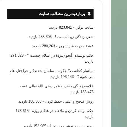
پربازدیدترین مطالب سایت
سایت نوگرا
- 823,841 بازدید
شعر، زندگی زیبـاســـت !
- 485,306 بازدید
عشق زن به غیر شوهر
- 280,263 بازدید
حکم نوشیدن آبجو (بیره) در اسلام چیست ؟
- 271,329
بازدید
میانمار کجاست؟ چگونه مسلمان شدند؟ و چرا قتل عام
می شوند؟
- 196,143 بازدید
خلاصه زندگی حضرت عمر رضی الله تعالی عنه
-
185,476 بازدید
روش صحیح و علمی حفظ کردن
- 180,568 بازدید
حکم بوسه کردن و ملاعبه در هنگام روزه
- 173,615
بازدید
نصیب زن در بهشت چیست؟
- 152,965 بازدید