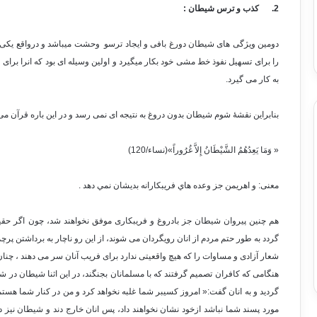
2.
کذب و ترس شیطان :
دومین ویژگی های شیطان دورغ بافی و ایجاد ترسو وحشت میباشد و درواقع یکی 
را برای تسهیل نفوذ خط مشی خود بکار میگیرد و اولین وسیله ای بود که انرا برای ف
به کار می گیرد.
بنابراین نقشۀ شوم شیطان بدون دروغ به نتیجه ای نمی رسد و در این باره قرآن می 
« وَمَا يَعِدُهُمُ الشَّيْطَانُ إِلاَّ غُرُوراً»(نساء/120)
معنی: و اهريمن جز وعده هاي فريبكارانه بديشان نمي دهد .
هم چنین پیروان شیطان جز بادروغ و فریبکاری موفق نخواهند شد، چون اگر حقی
گردد به طور حتم مردم از انان رویگردان می شوند، از این رو ناچار به برداشتن 
شعار آزادی و مساوات را که هیچ واقعیتی ندارد برای فریب آنان سر می دهند ، چنا
هنگامی که کافران تصمیم گرفتند که با مسلمانان بجنگند، در این اثنا شیطان در 
گردید و به انان گفت:« امروز کسیبر شما غلبه نخواهد کرد و من در کنار شما هست
مورد پسند شما نباشد ازخود نشان نخواهند داد، پس انان خارج دند و شیطان نیز در 