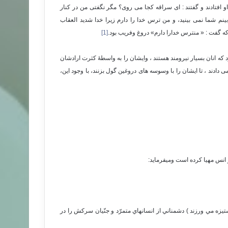
او افتادند و گفتند : ای سراقه کجا می روی؟ مگر نگفتی من در کنار
م شما نمی بینید، و من ترس خدا را دارم زیرا خدا شدید العقاب
ه گفت : « منترس خدارا دارم» دروغ وفریب بود.
[1]
 که انان بسیار نیرومند هستند ، وایشان را به واسطۀ کثرت ارادشان
 دادند ، تا ایشان را با وسوسه های دروغین گول بزنند، با وجود این،
انس مهیا کرده است ومیفرماید:
يزه مي ورزند ) دشمناني از انسانهاي متمرّد و جنّيان سركش را در