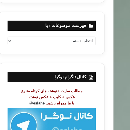
فهرست موضوعات / با
ف
ه
ر
س
ت
م
و
کانال تلگرام نوگرا
ض
و
مطالب سایت +نوشته های کوتاه متنوع
ع
عکس + کلیپ + عکس نوشته
ا
با ما همراه باشید.
eslahe@
ت
/
ب
ا