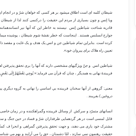
شیطان کلمه ای است اطلاق میشود بر هر کسی که خواهان شرّ و در انجام ان 
ویا إنس و چون بسیاری از مردم این حقیقت را درکنمی کنند لذا از شیطان ج
قادربه شناخت شیاطین إنس نیستند به خاطر این که آنها نیر انسانندهمانند 
جوارح انسلنس هستند . اینجاست که خطر نقشۀ شوم شیطان ، پوشیده میما
کرده است. بنابراین تمام شیاطین جن و انس یک هدف و یک غایت و مقصد دار
تعیین راه هلاک برای پیروان خود».
شیاطین انس و جنّ ویژگیهای مشخصی دارند که آنها را بری تحقق پذیرفتن اهدف
فریبندۀ نهانی به همدیگر ، چنان که قرآن می فرماید:« يُوحِي بَعْضُهُمْ إِلَى بَعْضٍ زُخْرُفَ
معنی: گروهي از آنها سخنان فريبنده بي اساسي را نهاني به گروه ديگري پيام
دروغين ) بفريبند .
انسانهای متمرّد و سرکش از وسائل فریبنده وگمراهکننده و در زمان خاصی، 
قابل لمسی است در هر گردهمایی طرفداران شرّ و فساد در حین جنگ و ست
مشترک خود یاری می دهند، و جهت تحقق پذیرفتن گمراهی و انحرا ف کمک 
حقیقت رهنمون نمی سازند ، امّا دشمنان ، حق را می آرایند و بهم می شناسانن