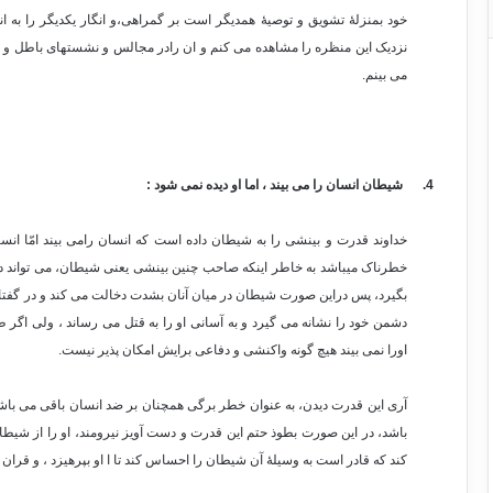
خود بمنزلۀ تشویق و توصیۀ همدیگر است بر گمراهی،و انگار یکدیگر را به ان
نزدیک این منظره را مشاهده می کنم و ان رادر مجالس و نشستهای باطل و 
می بینم.
4.
شیطان انسان را می بیند ، اما او دیده نمی شود :
خداوند قدرت و بینشی را به شیطان داده است که انسان رامی بیند امّا انسا
خطرناک میباشد به خاطر اینکه صاحب چنین بینشی یعنی شیطان، می تواند دیگرا
بگیرد، پس دراین صورت شیطان در میان آنان بشدت دخالت می کند و در گفتار و
دشمن خود را نشانه می گیرد و به آسانی او را به قتل می رساند ، ولی اگر ط
اورا نمی بیند هیچ گونه واکنشی و دفاعی برایش امکان پذیر نیست.
آری این قدرت دیدن، به عنوان خطر برگی همچنان بر ضد انسان باقی می باش
باشد، در این صورت بطوذ حتم این قدرت و دست آویز نیرومند، او را از شیط
کند که قادر است به وسیلۀ آن شیطان را احساس کند تا ا او بپرهیزد ، و قران 