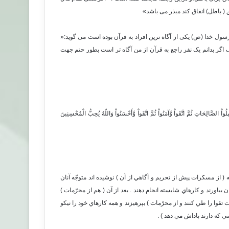
حق ( باطل) انفاق کند مبذر می باشد»
رسول خدا (ص) یکی از آگاه ترین افراد به قرآن بوده است می گوید:«
ف اگر بدانم یک نفر راجع به قرآن از من آگاه تر است بطور حتم جهت
ْ الصَّالِحَاتِ ثُمَّ اتَّقَواْ وَّآمَنُواْ ثُمَّ اتَّقَواْ وَّأَحْسَنُواْ وَاللّهُ يُحِبُّ الْمُحْسِنِينَ
 ( از مسكرات پيش از تحريم و آگاهي از آن ) نوشيده اند متوجّه آنان
 بياورند و كارهاي شايسته انجام دهند . بعد از آن ( هم از محرّمات )
ت تقوا را طي كنند و از محرّمات ) بپرهيزند و همه كارهاي خود را نيكو
صي كه دارند پاداش مي دهد ) .