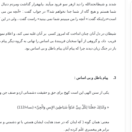
شدند و شیطانجندالله را دید ازهر سو فرود میآیند ،پابهفرار گذاشت ومردم دنبال 
شما هستم و هیچ گاه از شما جدا نخواهم شد؟! در جواب گفت : «آنچه من می بین
است»دراینکه گفت:« آنچه را من میبینم شما نمی بینید» راست گفت ، ولی در این ک
شیطان در دل آنان چنان انداخت که امروز کسی بر آنان غلبه نمی کند، و اعلام نمود
فریب داد، و گروهی از آنها سخنان فریبندۀ بی اساس را نهانی به گروه دیگر پیام می
باز در جنگ زیان دیدند چرا که پیام آنان پیام باطل و بی اساس بود.
3.
پیام باطل و بی اساس :
یکی از سنن الهی این است کهخ برای حق و حقیقت دشمنانی ازدو صنف جن و 
« وَكَذَلِكَ جَعَلْنَا لِكُلِّ نِبِيٍّ عَدُوّاً شَيَاطِينَ الإِنسِ وَالْجِنِّ» (نساء/112)
معنی: همان گونه ( كه اينان كه در صدد هدايت ايشان هستي با تو دشمني و ست
برابر هر پيغمبري عَلَم كرده ايم .