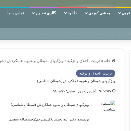
ربی
به شی کوردی
دانلود
گالری تصاویر
تماس با ما
ن‌، دوری وکناره‌گیری از راه خداست‌!
خانه
»
تربیت، اخلاق و تزکیه
»
ویژگیهای شیطان و شيوه عملكردش (شي
تربیت، اخلاق و تزکیه
ویژگیهای شیطان و شيوه عملكردش (شيطان شناسي)
۹۰/۰۳/۲۷
آخرین به روز رسانی: ۹۱/۰۸/۲۰
ویژگیهای شیطان و شيوه عملكردش (شيطان شناسي)
نويسنده: دکتر عبدالحمید بلالی/مترجم:محمدصالح سعیدی