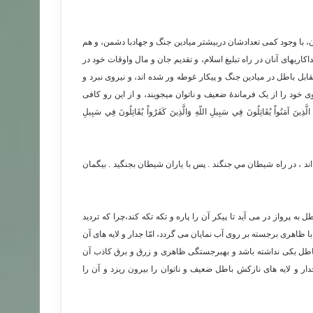
 با وجود کمی تعدادشان دربیشتر میادین جنگ و جهادبا دشمن، و هم
ریهای آنان در راه تبلیغ اسلام، و تقدیم جان و مال واوقات خود در
مقابل باطل در میادین جنگ و پیکار غوطه ور شده اند، و نیروی نبرد و
وی خود را از یک فرماندۀ ضعیف و ناتوان میجویند، و از این رو کافی
قَاتِلُونَ فِي سَبِيلِ اللّهِ وَالَّذِينَ كَفَرُواْ يُقَاتِلُونَ فِي سَبِيلِ
اند ، در راه شيطان مي جنگند . پس با ياران شيطان بجنگيد . بيگمان
ه پرواز در می آید تا پیکر آن را پاره و تکه تکه کند،چرا که تردید
 ظاهری برجسته بر روی آب نمایان می گردد، امّا جدار و لایه های آن
اطل بکی نداشته باشد و بهبرجستگی ظاهری و زرق و برق کاذب آن
دار و لایه های نازکش باطل ضعیف و ناتوان را بیرون ریزد و آن را