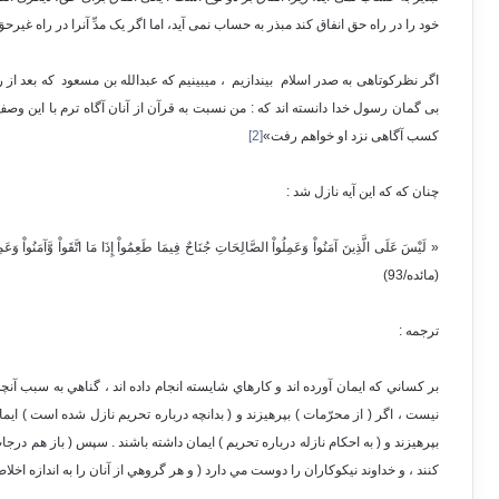
خود را در راه حق انفاق کند مبذر به حساب نمی آید، اما اگر یک مدِّ آنرا در راه غیر
اگر نظرکوتاهی به صدر اسلام بیندازیم ، میبینیم که عبدالله بن مسعود که بعد از 
بی گمان رسول خدا دانسته اند که : من نسبت به قرآن از آنان آگاه ترم با این وص
کسب آگاهی نزد او خواهم رفت»
[2]
چنان که که این آیه نازل شد :
« لَيْسَ عَلَى الَّذِينَ آمَنُواْ وَعَمِلُواْ الصَّالِحَاتِ جُنَاحٌ فِيمَا طَعِمُواْ إِذَا مَا اتَّقَواْ وَّآمَنُواْ وَعَمِلُوا
(مائده/93)
ترجمه :
بر كساني كه ايمان آورده اند و كارهاي شايسته انجام داده اند ، گناهي به سبب آنچه
نيست ، اگر ( از محرّمات ) بپرهيزند و ( بدانچه درباره تحريم نازل شده است ) ايمان
بپرهيزند و ( به احكام نازله درباره تحريم ) ايمان داشته باشند . سپس ( باز هم درجا
كنند ، و خداوند نيكوكاران را دوست مي دارد ( و هر گروهي از آنان را به اندازه اخلا