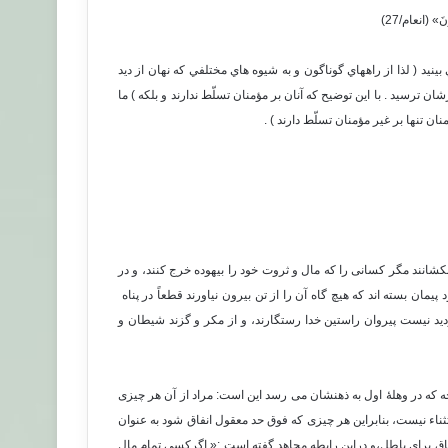
ُونَ» (انعام/27)
نيد ( لذا از راههاي گوناگون و به شيوه هاي مختلفي كه نهان از ديد
ن ترسيد . با اين توضيح كه آنان بر مؤمنان تسلّط ندارند و بلكه ) ما
ن تنها بر غير مؤمنان تسلّط دارند ) .
شانند مگر کسانی را که مال و ثروت خود را بیهوده خرج کنند، و در
یمان بسته اند که هیچ گاه آن را از تن بیرون نیاورند قطعاً در پناه
دید نیست پیروان راستین خدا رستگارند، و از مکر و گزند شیطان و
چه که در وهلۀ اول به ذهنشان می رسد این است: مراد از آن هر چیزی
ناء نیست، بنابراین هر چیزی که فوق حد معقول انفاق شود به عنوان
نفاق برای باطل،و دراین رابطه مجاهد گفته است :« اگرکسی تمام مال