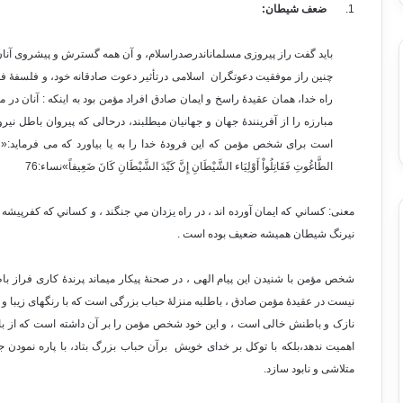
1.
ضعف شیطان:
باید گفت راز پیروزی مسلماناندرصدراسلام، و آن همه گسترش و پیشروی آنان،
چنین راز موفقیت دعوتگران اسلامی درتأثیر دعوت صادقانه خود، و فلسفۀ فداکا
راه خدا، همان عقیدۀ راسخ و ایمان صادق افراد مؤمن بود به اینکه : آنان در 
مبارزه را از آفرینندۀ جهان و جهانیان میطلبند، درحالی که پیروان باطل نیر
است برای شخص مؤمن که این فرودۀ خدا را به یا بیاورد که می فرماید:« الَّذِينَ آمَنُواْ يُ
الطَّاغُوتِ فَقَاتِلُواْ أَوْلِيَاء الشَّيْطَانِ إِنَّ كَيْدَ الشَّيْطَانِ كَانَ ضَعِيفاً»نساء:76
معنی: كساني كه ايمان آورده اند ، در راه يزدان مي جنگند ، و كساني كه كفرپيشه 
نيرنگ شيطان هميشه ضعيف بوده است .
شخص مؤمن با شنیدن این پیام الهی ، در صحنۀ پیکار میماند پرندۀ کاری فراز باطل ب
نیست در عقیدۀ مؤمن صادق ، باطلبه منزلۀ حباب بزرگی است که با رنگهای زیبا و با
نازک و باطنش خالی است ، و این خود شخص مؤمن را بر آن داشته است که از ب
اهمیت ندهد،بلکه با توکل بر خدای خویش برآن حباب بزرگ بتاد، با پاره نمودن ج
متلاشی و نابود سازد.