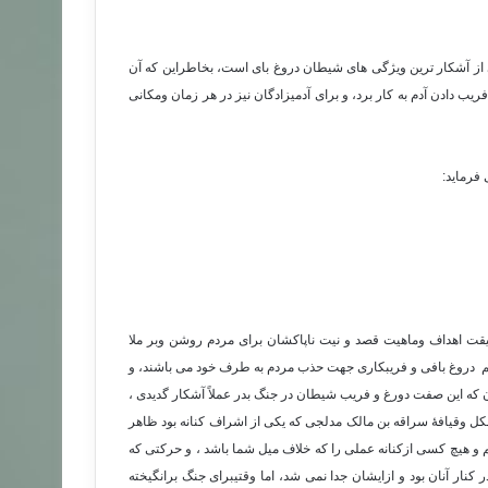
از آشکار ترین ویژگی های شیطان دروغ بای است، بخاطراین که آن
ریب دادن آدم به کار برد، و برای آدمیزادگان نیز در هر زمان ومکانی
فرماید:
قت اهداف وماهیت قصد و نیت ناپاکشان برای مردم روشن وبر ملا
پرچم دروغ بافی و فریبکاری جهت حذب مردم به طرف خود می باشند، و
ن که این صفت دورغ و فریب شیطان در جنگ بدر عملاً آشکار گدیدی ،
شکل وقیافۀ سراقه بن مالک مدلجی که یکی از اشراف کنانه بود ظاهر
م و هیچ کسی ازکنانه عملی را که خلاف میل شما باشد ، و حرکتی که
کنار آنان بود و ازایشان جدا نمی شد، اما وقتیبرای جنگ برانگیخته