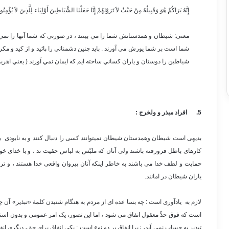
إِنَّهُ يَرَاكُمْ هُوَ وَقَبِيلُهُ مِنْ حَيْثُ لاَ تَرَوْنَهُمْ إِنَّا جَعَلْنَا الشَّيَاطِينَ أَوْلِيَاء لِلَّذِينَ لاَ يُؤْمِن
معنی: شيطان و همدستانش شما را مي بينند ، در صورتي كه شما آنها را نمي بي
شما است بر شما يورش مي آورند . بايد چنين دشمناني را پائيد و از كيد و مكرشا
شياطين را دوستان و ياران كساني ساخته ايم كه ايمان نمي آورند ( يعني اهريمنا
5.
افراد مبذر و ولخرج :
بدیهی است شیطان وهمدستان شیطان نمیتوانند کسی را دنبال کنند و به نابودی بک
کارهای باطل فرورفته باشند ولی آنان که ملبّس به لباس حقیت ند ، و با خدای خود پ
حمایت و لطف خدا می باشند به خاطر اینکه آنان پیروان واقعی خدا هستند ، و تر
یاران شیطان در امانند.
لازم به یادآوری است : چه بسا عده ای از مردم به هنگام شنیدن کلمۀ «تبذیر» آن 
است که فوق حدِّ معقول انفاق می شود ، اما این تصور، یک امر عمومی و بدون استث
تبذیر به حساب نمی آید، زیرا انفاق بر دو نوع است : یکی انفاق برای حق، دیگری ا