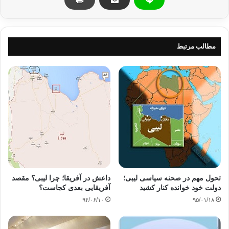
با وجود اين، در هفته هاي اخير درگيري
هاي شديدي در کوهستان هاي نفوسه در غرب
مطالب مرتبط
کشور ليبي رخ داده است و تنها يک پيشروي از جانب انقلابيون ليبي، رژيم قذافي را
مجبور خواهد کرد که نيروهاي بيشتري در بخش
هاي جنوبي و غربي طرابلس مستقر
کنند.
اين در حالي است که رژيم ليبي همچنان مقاومت مي
کند و موسي ابراهيم سخنگوي
دولت اين کشور اواخر روز يکشنبه در بيانيه
اي اعلام کرد که قذافي نماد تاريخي ليبي
است و وي بالاتر از هرگونه اقدام سياسي و بازي
هاي تاکتيکي است.
تحول مهم در صحنه سیاسی لیبی؛
داعش در آفریقا؛ چرا لیبی؟ مقصد
دولت خود خوانده کنار کشید
آفریقایی بعدی کجاست؟
۹۴/۰۶/۱۰
۹۵/۰۱/۱۸
ابراهيم پيشتر پيشنهاد داده بود که يک دوره گفتگوهاي ملي انجام گرفته و همچنين
انتخاباتي با نظارت سازمان ملل متحد برگزار شود.