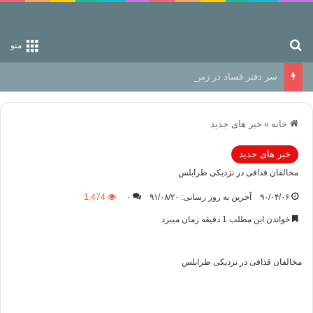
جستجو برای
منو
سر دفتر فساد در زمین‌، دوری وکناره‌گیری از راه خداست‌!
خانه
»
خبر های جدید
خبر های جدید
مخالفان قذافی در نزدیکی طرابلس
۹۰/۰۴/۰۶
آخرین به روز رسانی: ۹۱/۰۸/۲۰
۰
1,474
خواندن این مطلب 1 دقیقه زمان میبرد
مخالفان قذافی در نزدیکی طرابلس