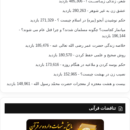
شعر، زندگی زیبـاســـت !
- 485,306 بازدید
عشق زن به غیر شوهر
- 280,263 بازدید
حکم نوشیدن آبجو (بیره) در اسلام چیست ؟
- 271,329 بازدید
میانمار کجاست؟ چگونه مسلمان شدند؟ و چرا قتل عام می شوند؟
-
196,144 بازدید
خلاصه زندگی حضرت عمر رضی الله تعالی عنه
- 185,476 بازدید
روش صحیح و علمی حفظ کردن
- 180,570 بازدید
حکم بوسه کردن و ملاعبه در هنگام روزه
- 173,616 بازدید
نصیب زن در بهشت چیست؟
- 152,965 بازدید
بیست و هشت معجزه از معجزات حضرت محمّد رسول الله
- 148,961 بازدید
تناقضات قرآنی