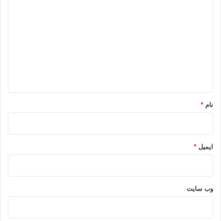
پیشروی مخالفان
طرابلس
لیبی
ی
د
مخالفان قذافی
گ
ا
کپی آدرس
ه
*
نام
*
ایمیل
*
وب‌ سایت