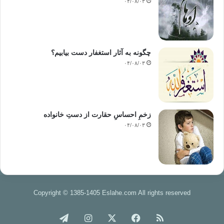
۰۴/۰۸/۰۳
چگونه به آثار استغفار دست بیابیم؟
۰۴/۰۸/۰۳
زخمِ احساسِ حقارت از دستِ خانواده
۰۴/۰۸/۰۳
Copyright © 1385-1405 Eslahe.com All rights reserved
خوراک
فیس
X
اینستاگرام
تلگرام