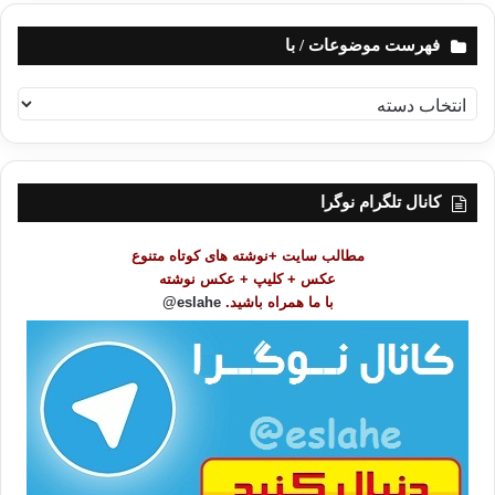
فهرست موضوعات / با
ف
ه
ر
س
ت
کانال تلگرام نوگرا
م
و
مطالب سایت +نوشته های کوتاه متنوع
ض
عکس + کلیپ + عکس نوشته
و
با ما همراه باشید.
eslahe@
ع
ا
ت
/
ب
ا