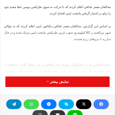
مخالفان معمر قذافي اعلام کردند که با حرکت به سوي طرابلس دومين خط مقدم خود
را براي در اختيار گرفتن پايتخت ليبي افتتاح کردند.
بر اساس اين گزارش، مخالفان معمر قذافي ديکتاتور ليبي اعلام کردند که به حوالي
شهر بيرالغنم در 80 کيلومتري جنوب غربي طرابلس پايتخت ليبي نزديک شده و در حال
مبارزه با نيروهاي رژيم هستند.
جمعه الجماتي يک از سخنگويان شوراي ملي انتقالي در اين رابطه گفت: "بيرالغنم به
دليل اينکه تنها 30 کيلومتر با جنوب شهر زاويه فاصله دارد، از اهميت بالايي برخوردار
است و دروازه غربي براي ورود به پايتخت ليبي محسوب مي
شود. "
نمایش بیشتر
بر پايه اين گزارش، در ماه
هاي اخير بيشتر درگيري‏ها بين نيروهاي معمر قذافي ديکتاتور
ليبي و انقلابيون اين کشور در مناطق شرقي طرابلس به وقوع پيوسته است.