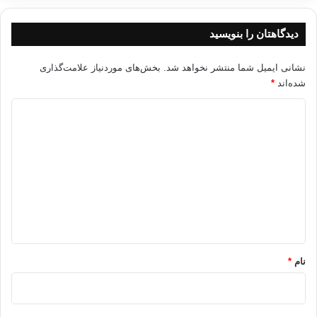
طرح قذافی
معمر قذافی
دیدگاهتان را بنویسید
کپی آدرس
نشانی ایمیل شما منتشر نخواهد شد.
بخش‌های موردنیاز علامت‌گذاری
شده‌اند
*
د
ی
د
گ
ا
ه
*
نام
*