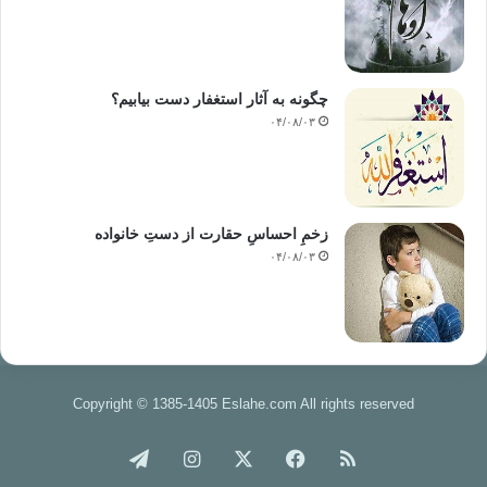
چگونه به آثار استغفار دست بیابیم؟
۰۴/۰۸/۰۳
زخمِ احساسِ حقارت از دستِ خانواده
۰۴/۰۸/۰۳
Copyright © 1385-1405 Eslahe.com All rights reserved
خوراک
فیس
X
اینستاگرام
تلگرام