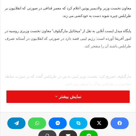
معاون نخست وزیر ولادیمیر پوتین اعلام کرد که معمر قذافی در صورتی که انقلابیون بر
طرابلس چیره شوند دست به خودکشی می زند.
پایگاه میدل ایست آنلاین به نقل از "میخائیل مارگیلوف" معاون نخست وزیری روسیه در
امور آفریقا آورده است: رژیم لیبی قصد دارد در صورتی که انقلابیون در آستانه تصرف
طرابلس باشند آن را منفجر کند.
مارگیلوف تصریح کرد: نخست وزیر لیبی به من در طرابلس گفت که در صورت سلطه
انقلابیون بر طرابلس ما آن را منفجر می کنیم.
نمایش بیشتر
وی افزود: به نظر من قذافی طرح انتحاری همانند این را در سرلوحه کار خود دارد. اما
اینکه گفته می شود رژیم قذافی از کمبود تجهیزات رنج می برد درست نیست زیرا هنوز
این رژیم مقادیر زیادی موشک و ماده منفجره در اختیار دارد.