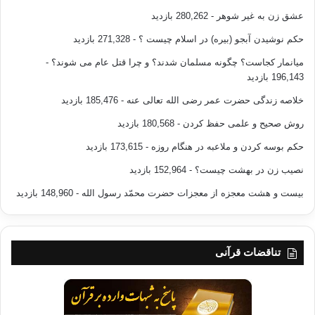
عشق زن به غیر شوهر
- 280,262 بازدید
حکم نوشیدن آبجو (بیره) در اسلام چیست ؟
- 271,328 بازدید
میانمار کجاست؟ چگونه مسلمان شدند؟ و چرا قتل عام می شوند؟
-
196,143 بازدید
خلاصه زندگی حضرت عمر رضی الله تعالی عنه
- 185,476 بازدید
روش صحیح و علمی حفظ کردن
- 180,568 بازدید
حکم بوسه کردن و ملاعبه در هنگام روزه
- 173,615 بازدید
نصیب زن در بهشت چیست؟
- 152,964 بازدید
بیست و هشت معجزه از معجزات حضرت محمّد رسول الله
- 148,960 بازدید
تناقضات قرآنی