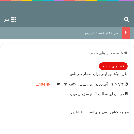
جستجو برای
منو
سر دفتر فساد در زمین‌، دوری وکناره‌گیری از راه خداست‌!
خانه
»
خبر های جدید
خبر های جدید
طرح دیکتاتور لیبی برای انفجار طرابلس
۹۰/۰۴/۲۳
آخرین به روز رسانی: ۹۱/۰۸/۲۰
۰
1,494
خواندن این مطلب 1 دقیقه زمان میبرد
طرح دیکتاتور لیبی برای انفجار طرابلس