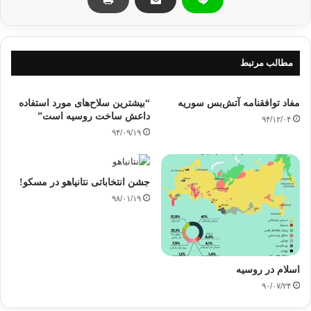
معاون نخست وزیر روسیه افزود: بدون قذافی هم می توان اوضاع را حل و فصل کرد،
مطالب مرتبط
زیرا قدرت واقعی هم اکنون در دستان نخست وزیر واعضای دیگر رژیم لیبی است و
باید با این گروه گفتگو شود.
مفاد توافقنامه آتش‌بس سوریه
“بیشترین سلاح‌های مورد استفاده
داعش ساخت روسیه است”
۹۴/۱۲/۰۴
۹۴/۰۹/۱۹
شایان ذکر است که معاون نخست وزیر روسیه در امور آفریقا در شانزده ژوئن گذشته
در طرابلس با تعدادی از مقامات رژیم لیبی دیدار و گفتگو کرد.
جشن انتخاباتی نتانیاهو در مسکو!
۹۸/۰۱/۱۹
منبع: خبرگزاری ها
اسلام در روسیه
۹۰/۰۷/۲۴
انجار طرابلس
دیکتاتور لیبی
روسیه