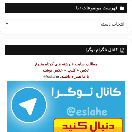
فهرست موضوعات / با
ف
ه
ر
س
ت
کانال تلگرام نوگرا
م
و
مطالب سایت +نوشته های کوتاه متنوع
ض
عکس + کلیپ + عکس نوشته
و
با ما همراه باشید.
eslahe@
ع
ا
ت
/
ب
ا