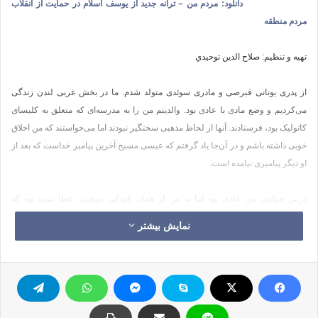
دانلود: مردم من – ترانه جدید از یوسف اسلام در حمایت از انقلاب
مردم منطقه
تهيه و تنظيم: صلاح الدين توحيدي
از پدری یونانی قبرصی و مادری سوئدی متولد شدم. ما در بخش غربی لندن زندگی
می‌کردیم و وضع مادی با عادی بود. والدینم من را به مدرسه‌ای که متعلق به کلیسای
کاتولیک بود، فرستادند. آنها از لحاظ مذهبی سختگیر نبودند اما می‌خواستند که من اخلاق
خوبی داشته باشم و در آن‌جا یاد گرفتم که عیسی مسیح آخرین پیامبر خداست که بعد از
او دیگر پیامبری نیامده است.
درس خواندن من عادی بود اما به من از همان کودکی موهبتی عطا شده بود که
می‌توانستم اطرافیانم را شاد کنم. گرچه کودکی خجالتی و گوشه‌گیر بودم اما
نمایش بیشتر
می‌رقصیدم و آواز می‌خواندم در حالی‌که نه سال از عمر من نگذشته بود. از همان
کودکی دوست داشتم که هنرمند باشم از این رو با تمام حس و حواسم به نقاشی روی
آوردم.
تربیت مذهبی بر من تأثیر زیادی گذاشت. از آن‌جایی که پدر من یونانی قبرصی بود و