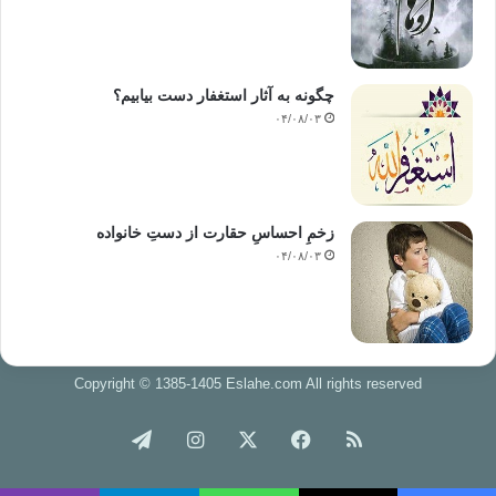
چگونه به آثار استغفار دست بیابیم؟
۰۴/۰۸/۰۳
زخمِ احساسِ حقارت از دستِ خانواده
۰۴/۰۸/۰۳
Copyright © 1385-1405 Eslahe.com All rights reserved
خوراک
فیس
X
اینستاگرام
تلگرام
بوک