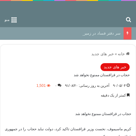
جستجو برای
منو
سر دفتر فساد در زمین‌، دوری وکناره‌گیری از راه خداست‌!
خانه
»
خبر های جدید
خبر های جدید
حجاب در قزاقستان ممنوع نخواهد شد
۹۰/۰۵/۰۴
آخرین به روز رسانی: ۹۱/۰۸/۲۰
۰
1,501
کمتر از یک دقیقه
حجاب در قزاقستان ممنوع نخواهد شد
کریم ماسیموف، نخست وزیر قزاقستان تاکید کرد، دولت نباید حجاب را در جمهوری