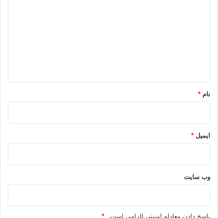
ی
د
گ
ا
ه
*
نام
*
ایمیل
*
وب‌ سایت
پاسخ دادن معادله امنیتی الزامی است .
*