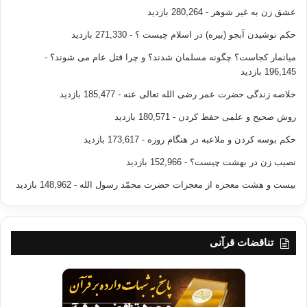
عشق زن به غیر شوهر
- 280,264 بازدید
حکم نوشیدن آبجو (بیره) در اسلام چیست ؟
- 271,330 بازدید
میانمار کجاست؟ چگونه مسلمان شدند؟ و چرا قتل عام می شوند؟
-
196,145 بازدید
خلاصه زندگی حضرت عمر رضی الله تعالی عنه
- 185,477 بازدید
روش صحیح و علمی حفظ کردن
- 180,571 بازدید
حکم بوسه کردن و ملاعبه در هنگام روزه
- 173,617 بازدید
نصیب زن در بهشت چیست؟
- 152,966 بازدید
بیست و هشت معجزه از معجزات حضرت محمّد رسول الله
- 148,962 بازدید
تناقضات قرآنی