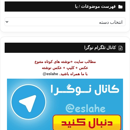
فهرست موضوعات / با
ف
ه
ر
س
ت
کانال تلگرام نوگرا
م
و
مطالب سایت +نوشته های کوتاه متنوع
ض
عکس + کلیپ + عکس نوشته
و
با ما همراه باشید.
eslahe@
ع
ا
ت
/
ب
ا