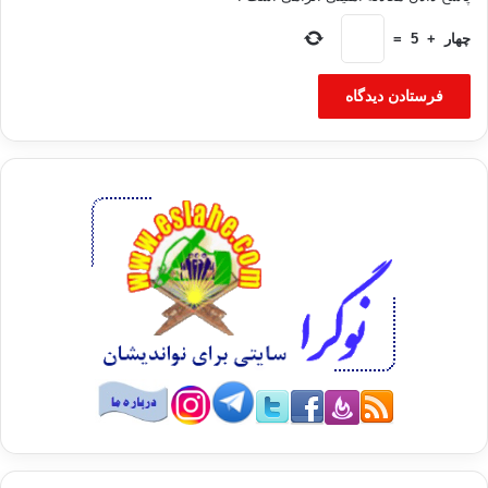
چهار
+
5
=