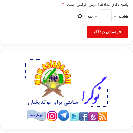
پاسخ دادن معادله امنیتی الزامی است .
*
هشت
−
=
سه
دبيركل جماعت در ادامه، عمق فرهنگ جهاد و مقاومت در برابر ستم
و استبداد و جايگاه رفيع معنويت و تعاليم اسلامي در ميان ملت‌هاي
عرب را ستايش كرد و گفت: در مواردي به‌طور مثال در شهر حماي
سوريه، در يك روز حدود هفتاد نفر از شهروندان به شهادت
رسيده‌اند، اما فرداي آن روز راه‌پيمايي اعتراضي صدهزارنفري
برگزار شده است. حمايت از آرمان‌هاي ملت سوريه يك واجب
انساني و يك ضرورت اخلاقي تاريخي است. از ملت بزرگ ايران و
نظام جمهوري اسلامي انتظار مي‌رود هميشه و در همه جا از مظلوم
حمايت كنند نه از ظالم. اين اصل از مباني تخلف‌ناپذير اوليه دين
ماست و به هيچ قيمتي نبايد ناديده گرفته شود.
استاد پيراني همچنين ضمن محكوم دانستن بمباران غيرنظاميان در
مناطق مرزي كردستان عراق، ابراز اميدواري كرد آرامش و آسايش
شهروندان غيرنظامي تحت هر شرايطي از هر تعرضي مصون بماند.