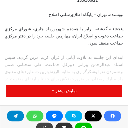
1390/06/21
نویسنده: تهران – پايگاه اطلاع‌رساني اصلاح
پنجشنبه گذشته، برابر با هفدهم شهريورماه جاري، شوراي مركزي
جماعت دعوت و اصلاح ايران، چهارمين جلسه خود را در دفتر مركزي
جماعت منعقد نمود.
ابتداي اين جلسه به تلاوت آياتي از قرآن كريم مزين گرديد. سپس
استاد عبدالرحمن پيراني دبيركل جماعت، طي سخناني ضمن
برشمردن تقوا وشكرگزاري به مثابه باارزش‌ترين دستاوردهاي معنوي
ماه مبارك رمضان، بر ضرورت تلاش براي حفظ و ارتقاي معنويت در
سطح فرد و جامعه تأكيد كرد و افزود: بشر همواره نيازمند معنويت
نمایش بیشتر
است و ماه رمضان، فرصتي گران‌بهاست كه هرسال يكبار زمينه
تعادل روحي و معنوي انسان مسلمان را فراهم مي‌كند. بردباري و
شكيبايي، امانت‌داري، مراقبت از نفس وپرهيز از زمينه‌هاي معصيت،
از جمله نتايج بسيار ارزشمند مدرسه رمضان است.