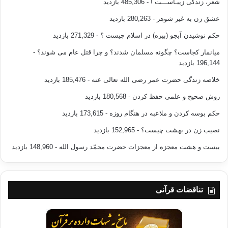
شعر، زندگی زیبـاســـت !
- 485,306 بازدید
عشق زن به غیر شوهر
- 280,263 بازدید
حکم نوشیدن آبجو (بیره) در اسلام چیست ؟
- 271,329 بازدید
میانمار کجاست؟ چگونه مسلمان شدند؟ و چرا قتل عام می شوند؟
-
196,144 بازدید
خلاصه زندگی حضرت عمر رضی الله تعالی عنه
- 185,476 بازدید
روش صحیح و علمی حفظ کردن
- 180,568 بازدید
حکم بوسه کردن و ملاعبه در هنگام روزه
- 173,615 بازدید
نصیب زن در بهشت چیست؟
- 152,965 بازدید
بیست و هشت معجزه از معجزات حضرت محمّد رسول الله
- 148,960 بازدید
تناقضات قرآنی