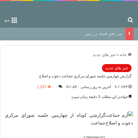
جستجو برای
منو
سر دفتر فساد در زمین‌، دوری وکناره‌گیری از راه خداست‌!
خانه
»
خبر های جدید
خبر های جدید
گزارش چهارمين جلسه شوراي مركزي جماعت دعوت و اصلاح
۹۰/۰۶/۲۳
آخرین به روز رسانی: ۹۱/۰۸/۲۰
۰
1,287
خواندن این مطلب 3 دقیقه زمان میبرد
گزارشي كوتاه از چهارمين جلسه شوراي مركزي
جماعت