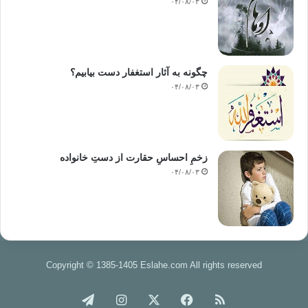
۰۴/۰۸/۰۳
چگونه به آثار استغفار دست بیابیم؟
۰۴/۰۸/۰۳
زخمِ احساسِ حقارت از دستِ خانواده
۰۴/۰۸/۰۳
Copyright © 1385-1405 Eslahe.com All rights reserved
خوراک
فیس
X
اینستاگرام
تلگرام