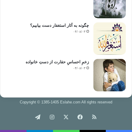
چگونه به آثار استغفار دست بیابیم؟
۰۴/۰۸/۰۳
زخمِ احساسِ حقارت از دستِ خانواده
۰۴/۰۸/۰۳
Copyright © 1385-1405 Eslahe.com All rights reserved
خوراک
فیس
X
اینستاگرام
تلگرام
بوک