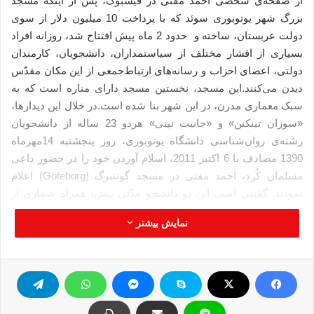
از صفحه‌ی شخصی احمد مفتی در فیسبوک، پس از اینکه‌ مسجد
بزرگ شهر یوتوبوری سوئد که‌ با پرداخت 10 میلیون دلار از سوی
دولت عربستان، ساخته‌ و حدود 2 ماه‌ پیش افتتاح شد، روزانه‌ افراد
بسیاری از اقشار مختلف از سیاستمداران، دانشجویان، کارمندان
دولتی، اعضای احزاب و رسانه‌های ارتباط‌جمعی از این مکان مقدّس
دیدن می‌کنند.این مسجد، نخستین مسجد دارای مناره‌ است که‌ به‌
سبک معماری مدرن،‌ در این شهر بنا شده‌ است.در خلال این دیدارها،
«سوزان تینکنن» و «جانیت نیتی» هردو 23 ساله از دانشجویان
رشته‌ی روان‌شناسی دانشگاه‌ یوتوبوری،‌ روز پنجشنبه‌ 14مهرماه‌
1390 مصادف با 6 اکتبر 2011، اسلام آوردن خود را در حضور داعی
مسلمان کُرد، احمد مفتی در مسجد گوتنبرگ (
Göteborg
) اعلام
نمودند. گفتنی است این دو دانشجو مدّتی پیش، همراه‌ شماری از
دانشجویان دانشگاه‌ یوتوبوری از این مسجد دیدن کرده‌ بودند.همچنین
نمایش بیشتر
تاکنون بیش از 200 نفر از شخصیت‌های سوئدی که‌ در میانشان،
پزشک، حقوقدان، دانشمند فضاشناس، روزنامه‌نگار، هنرمند،
شخصیت سیاسی و دولتی یافت می‌شود، به‌ وسیله‌ی احمد مفتی،
«مسئول مرکز دعوت و اطلاع‌رسانی اسلامی یوتوبوری(
IIF
)»
مسلمان شده‌اند. بنا به‌ اظهار احمد مفتی، بیشتر نومسلمانان را زنان