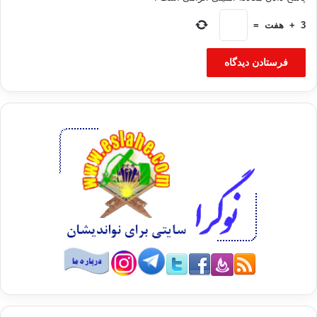
3
+
هفت
=