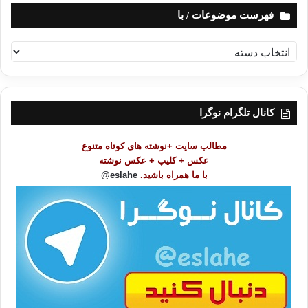
فهرست موضوعات / با
ف
ه
ر
س
ت
کانال تلگرام نوگرا
م
و
مطالب سایت +نوشته های کوتاه متنوع
ض
عکس + کلیپ + عکس نوشته
و
با ما همراه باشید.
eslahe@
ع
ا
ت
/
ب
ا