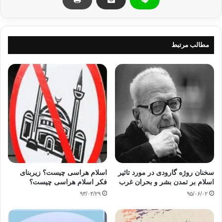
تشکیل می‌دهند و طبق آمار رسمی بیش از 15 هزار سوئدی در چند
سال گذشته‌ به‌ دین اسلام مشرّف شده‌اند. وی همچنین اعلام کرد،
ظرف چند روز آینده‌، روزنامه‌نگار مشهور سوئدی، «افتون بلادتی»
نیز مسلمان شدن خود را اعلام می‌کند.«احمد مفتی» متولّد 1961
مطالب مرتبط
میلادی شهر دهوک کردستان عراق، فارغ‌التحصیل مهندسی مکانیک
از دانشگاه‌ بغداد، ساکن کنونی شهر گوتنبرگ، «مسئول مرکز دعوت
و اطلاع‌رسانی اسلامی یوتوبوری(
IIF
)»، «مسئول وقف اسلامی
سوئد» و دارای دانشنامه‌ی کارشناسی ارشد مهندسی از یکی از
دانشگاه‌های سوئد است. وی از سال 1984 در سوئد می‌زید و علاوه‌
بر زبان کردی به‌ زبانهای عربی، انگلیسی و سوئدی نیز مسلّط است.
مفتی بیش از 20 سال است که‌ به‌ فراخوانی و دعوت مردمان آن
دیار، به‌ دین مبین اسلام، مشغول است.
منبع: سایت رسمی جماعت دعوت و اصلاح ایران
سخنان روژه گارودی در مورد تاثیر
اسلام هراسی چیست؟ زیربنای
اسلام بر تمدن بشر و بحران غرب
فکر اسلام هراسی چیست؟
۹۳/۰۴/۲۹
۹۵/۰۶/۰۲
اسلام گرایی
اسلام و غرب
داعی کرد
دانشجو
سوئد