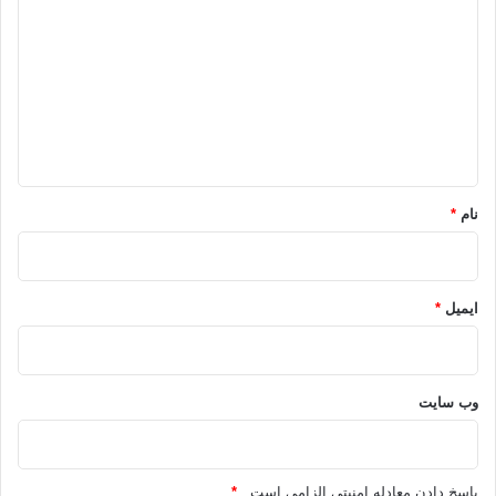
ی
د
گ
ا
ه
*
نام
*
ایمیل
*
وب‌ سایت
پاسخ دادن معادله امنیتی الزامی است .
*