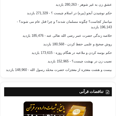
عشق زن به غیر شوهر
- 280,263 بازدید
حکم نوشیدن آبجو (بیره) در اسلام چیست ؟
- 271,329 بازدید
میانمار کجاست؟ چگونه مسلمان شدند؟ و چرا قتل عام می شوند؟
-
196,143 بازدید
خلاصه زندگی حضرت عمر رضی الله تعالی عنه
- 185,476 بازدید
روش صحیح و علمی حفظ کردن
- 180,568 بازدید
حکم بوسه کردن و ملاعبه در هنگام روزه
- 173,615 بازدید
نصیب زن در بهشت چیست؟
- 152,965 بازدید
بیست و هشت معجزه از معجزات حضرت محمّد رسول الله
- 148,960 بازدید
تناقضات قرآنی