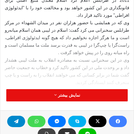
2011 در طرابلس اعلام کرد اسلام معتدل منبع اصلی برای
قانونگذاری در این کشور خواهد بود و مخالفت خود را با "ایدئولوژی
افراطی" مورد تاکید قرار داد.
وی که در همایشی با حضور هزاران نفر در میدان الشهداء در مركز
طرابلس سخنرانی می کرد گفت: اسلام در لیبی همان اسلام میانه‌رو
است و ما هرگز اجازه نخواهیم داد كه هیچ گونه ایدئولوژی افراطی،
راست‌گرا یا چپ‌گرا در لیبی به قدرت برسد ملت ما مسلمان است و
راه میانه روی را در پیش خواهد گرفت .
وی در این سخنرانی نسبت به مصادره انقلاب به ملت لیبی هشدار
داد و بر وحدت ملی در این کشور تاکید کرد و خطاب به جمعیت حاضر
گفت شما در برابر کسانی که می خواهند انقلاب را به راست و یا چپ
منحرف کنند ایستادگی کردید.
وی با معجزه توصیف کردن سقوط طرابلس از نقش کشورهای
نمایش بیشتر
عربی و غربی در حمایت از انقلاب لیبی علیه قذافی قدردانی کرد.
عبدالجلیل اجتناب از هر گونه بی حرمتی به منازل، اهانت به زنان و
كودكان، خانواده‌های مسئولان سابق لیبی را خواستار شد و گفت:
نباید به آنها هیچ اهانتی شود.
از سوی دیگر سازمان عفو بین الملل با صدور بیانیه ای که روز سه