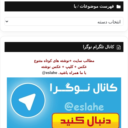
فهرست موضوعات / با
ف
ه
ر
س
ت
کانال تلگرام نوگرا
م
و
مطالب سایت +نوشته های کوتاه متنوع
ض
عکس + کلیپ + عکس نوشته
و
با ما همراه باشید.
eslahe@
ع
ا
ت
/
ب
ا