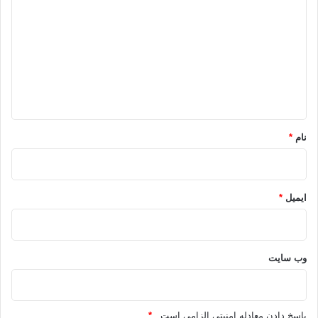
ی
د
گ
ا
ه
*
نام
*
ایمیل
*
وب‌ سایت
پاسخ دادن معادله امنیتی الزامی است .
*