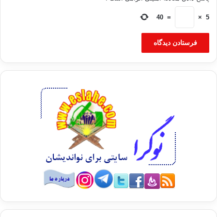
40
=
×
5