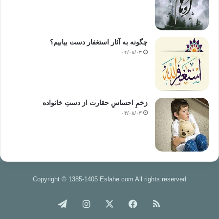
چگونه به آثار استغفار دست بیابیم؟
۰۴/۰۸/۰۳
زخمِ احساسِ حقارت از دستِ خانواده
۰۴/۰۸/۰۳
Copyright © 1385-1405 Eslahe.com All rights reserved
خوراک
فیس
X
اینستاگرام
تلگرام