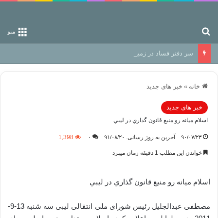
جستجو برای
منو
سر دفتر فساد در زمین‌، دوری وکناره‌گیری از راه خداست‌!
خانه
»
خبر های جدید
خبر های جدید
اسلام ميانه رو منبع قانون گذاري در ليبي
۹۰/۰۷/۲۳
آخرین به روز رسانی: ۹۱/۰۸/۲۰
۰
1,398
خواندن این مطلب 1 دقیقه زمان میبرد
اسلام ميانه رو منبع قانون گذاري در ليبي
مصطفی عبدالجلیل رئیس شورای ملی انتقالی لیبی سه شنبه 13-9-