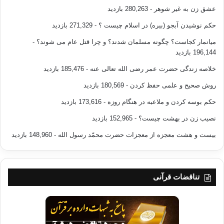
عشق زن به غیر شوهر
- 280,263 بازدید
حکم نوشیدن آبجو (بیره) در اسلام چیست ؟
- 271,329 بازدید
میانمار کجاست؟ چگونه مسلمان شدند؟ و چرا قتل عام می شوند؟
-
196,144 بازدید
خلاصه زندگی حضرت عمر رضی الله تعالی عنه
- 185,476 بازدید
روش صحیح و علمی حفظ کردن
- 180,569 بازدید
حکم بوسه کردن و ملاعبه در هنگام روزه
- 173,616 بازدید
نصیب زن در بهشت چیست؟
- 152,965 بازدید
بیست و هشت معجزه از معجزات حضرت محمّد رسول الله
- 148,960 بازدید
تناقضات قرآنی