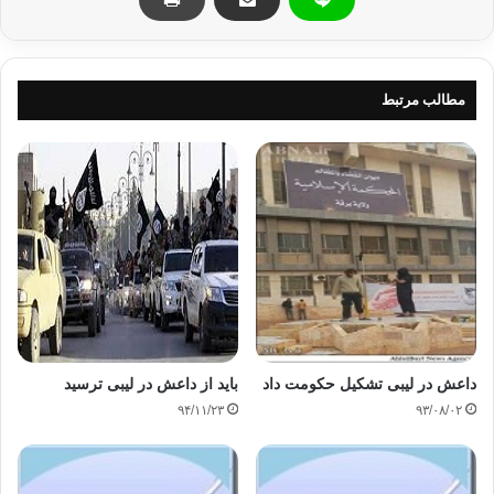
شنبه منتشر شد رژیم معمر قذافی و انقلابیون را متهم به نقض
حقوق اسیران جنگی کرد اما تاکید نمود که هواداران قذافی جرایم
بیشتری را مرتکب شدند .
مطالب مرتبط
منبع: پايگاه دانشجويان اهل سنت
اسلام میانه رو
لیبی
نبع قانون گذاری
کپی آدرس
داعش در لیبی تشکیل حکومت داد
باید از داعش در لیبی ترسید
۹۴/۱۱/۲۳
۹۳/۰۸/۰۲