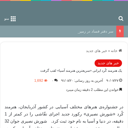
جستجو برای
منو
سر دفتر فساد در زمین‌، دوری وکناره‌گیری از راه خداست‌!
خانه
»
خبر های جدید
خبر های جدید
یک هنرمند كُرد ایرانی «سریعترین هنرمند آسیا» لقب گرفت
۹۰/۰۷/۲۷
آخرین به روز رسانی: ۹۱/۰۸/۲۰
۰
1,692
خواندن این مطلب 2 دقیقه زمان میبرد
در جشنواره‌ی هنرهای مختلف آسیایی در كشور آذربایجان، هنرمند
كُرد «شورش نصیری» ركورد جدید اجرای نقّاشی را در كمتر از 1
دقیقه، در دنیا و آسیا به نام خود ثبت كرد. شورش نصیری جوان 32