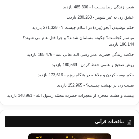
شعر، زندگی زیبـاســـت !
- 485,306 بازدید
عشق زن به غیر شوهر
- 280,263 بازدید
حکم نوشیدن آبجو (بیره) در اسلام چیست ؟
- 271,329 بازدید
میانمار کجاست؟ چگونه مسلمان شدند؟ و چرا قتل عام می شوند؟
-
196,144 بازدید
خلاصه زندگی حضرت عمر رضی الله تعالی عنه
- 185,476 بازدید
روش صحیح و علمی حفظ کردن
- 180,569 بازدید
حکم بوسه کردن و ملاعبه در هنگام روزه
- 173,616 بازدید
نصیب زن در بهشت چیست؟
- 152,965 بازدید
بیست و هشت معجزه از معجزات حضرت محمّد رسول الله
- 148,961 بازدید
تناقضات قرآنی