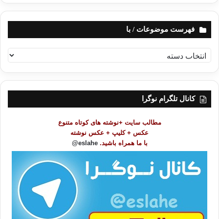
فهرست موضوعات / با
ف
ه
ر
س
ت
کانال تلگرام نوگرا
م
و
مطالب سایت +نوشته های کوتاه متنوع
ض
عکس + کلیپ + عکس نوشته
و
با ما همراه باشید.
eslahe@
ع
ا
ت
/
ب
ا