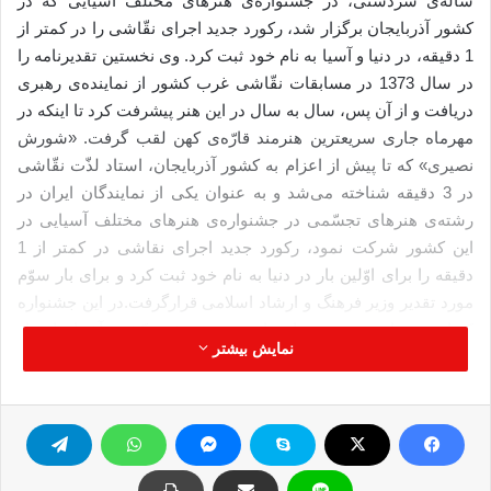
ساله‌ی سردشتی‌، در جشنواره‌ی هنرهای مختلف آسیایی که در
كشور آذربایجان برگزار شد، ركورد جدید اجرای نقّاشی را در كمتر از
1 دقیقه، در دنیا و آسیا به نام خود ثبت كرد. وی نخستین تقدیرنامه را
در سال 1373 در مسابقات نقّاشی غرب كشور از نماینده‌ی رهبری
دریافت و از آن پس، سال به سال در این هنر پیشرفت كرد تا اینكه در
مهرماه جاری سریعترین هنرمند قارّه‌ی كهن لقب گرفت. «شورش
نصیری» كه تا پیش از اعزام به كشور آذربایجان، استاد لذّت نقّاشی
در 3 دقیقه شناخته می‌شد و به عنوان یكی از نمایندگان ایران در
رشته‌ی هنرهای تجسّمی در جشنواره‌‌ی هنرهای مختلف آسیایی در
این كشور شركت نمود، ركورد جدید اجرای نقاشی در كمتر از 1
دقیقه را برای اوّلین بار در دنیا به نام خود ثبت كرد و برای بار سوّم
مورد تقدیر وزیر فرهنگ و ارشاد اسلامی قرارگرفت.در این جشنواره
كه از دهم تا هفدهم مهرماه جاری در چند شهر كشور آذربایجان، از
نمایش بیشتر
جمله باكو، گنجه، كرده‌میر، كماخه و ییلاخ برگزارشد، « شورش
نصیری» با وجود بستری 3 روزه در باكو و پای آسیب‌دیده، در همه این
شهرها در میان هنرمندان آسیایی بی‌رقیب بود و سرعت وی در خلق
نقاشی‌های زیبا و رسم چندین تابلوی همزمان در كمتر از 4 دقیقه،
باعث حیرت و تعجّب شركت‌كنندگان، خبرنگاران و مقامات كشورهای