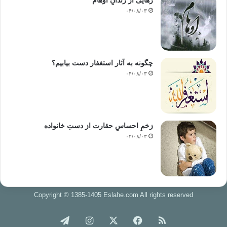
رهایی از زندانِ اوهام
۰۴/۰۸/۰۳
چگونه به آثار استغفار دست بیابیم؟
۰۴/۰۸/۰۳
زخمِ احساسِ حقارت از دستِ خانواده
۰۴/۰۸/۰۳
Copyright © 1385-1405 Eslahe.com All rights reserved
خوراک
فیس
X
اینستاگرام
تلگرام