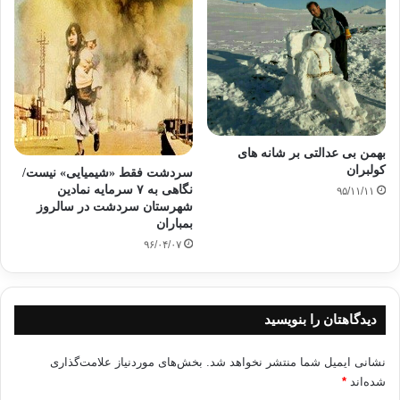
منبع: سایت رسمی جماعت دعوت و اصلاح ایران
سردشت
سریعترین هنرمند آسیا
شورش نصیری
بهمن بی عدالتی بر شانه های
کپی آدرس
کولبران
سردشت فقط‌ «شیمیایی»‌ نیست/
نگاهی به ٧ سرمایه نمادین
۹۵/۱۱/۱۱
شهرستان سردشت در سالروز
بمباران
۹۶/۰۴/۰۷
دیدگاهتان را بنویسید
نشانی ایمیل شما منتشر نخواهد شد.
بخش‌های موردنیاز علامت‌گذاری
شده‌اند
*