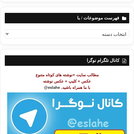
فهرست موضوعات / با
ف
ه
ر
س
ت
کانال تلگرام نوگرا
م
و
مطالب سایت +نوشته های کوتاه متنوع
ض
عکس + کلیپ + عکس نوشته
و
با ما همراه باشید.
eslahe@
ع
ا
ت
/
ب
ا