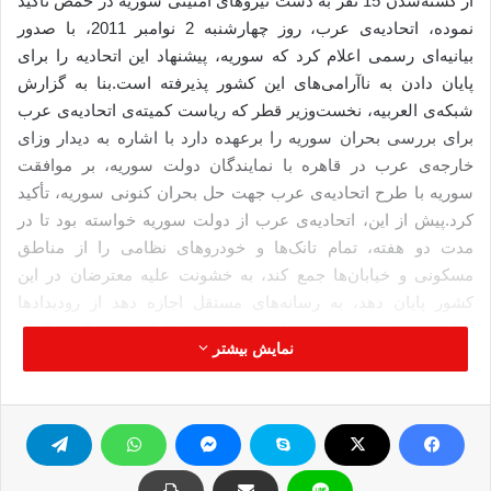
از کشته‌شدن 15 نفر به‌ دست نیروهای امنیتی سوریه در حمص تأکید
نموده‌‌،‌ اتحادیه‌ی عرب، روز چهارشنبه 2 نوامبر 2011، با صدور
بیانیه‌ای رسمی اعلام کرد که سوریه، پیشنهاد این اتحادیه را برای
پایان دادن به ناآرامی‌های این کشور پذیرفته است.بنا به‌ گزارش
شبکه‌ی العربیه‌، نخست‌وزیر قطر که ریاست کمیته‌ی اتحادیه‌ی عرب
برای بررسی بحران سوریه را برعهده دارد با اشاره به دیدار وزای
خارجه‌ی عرب در قاهره با نمایندگان دولت سوریه، بر موافقت
سوریه‌ با طرح اتحادیه‌ی عرب جهت حل بحران کنونی سوریه‌، تأکید
کرد.پیش از این، اتحادیه‌ی عرب از دولت سوریه خواسته بود تا در
مدت دو هفته، تمام تانک‌ها و خودروهای نظامی را از مناطق
مسکونی و خیابان‌ها جمع کند، به خشونت علیه معترضان در این
کشور پایان دهد، به رسانه‌های مستقل اجازه دهد از رودیدادها
گزارش تهیه کنند، تمام زندانیان سیاسی را آزاد کند و گفت‌وگو با
نمایش بیشتر
مخالفان دولت را آغاز کند.دولت سوریه همچنین موافقت کرده است
تا به خبرنگاران، گروه‌های فعّال در زمینه‌ی حقوق بشر و نمایندگان
اتحادیه‌ی عرب اجازه دهد تا وضعیت در سوریه را از نزدیک بررسی
کنند.سازمان ملل متحد اعلام کرده است که از زمان آغاز اعتراضات
در سوریه در ماه مارس گذشته (حدود هفت ماه پیش)، نزدیک به 3