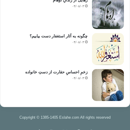
رهایی از زندانِ اوهام
۰۴/۰۸/۰۳
چگونه به آثار استغفار دست بیابیم؟
۰۴/۰۸/۰۳
زخمِ احساسِ حقارت از دستِ خانواده
۰۴/۰۸/۰۳
Copyright © 1385-1405 Eslahe.com All rights reserved