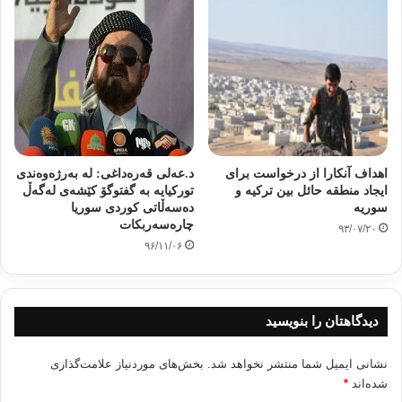
اهداف آنکارا از درخواست برای
د.عەلی قەرەداغی: لە بەرژەوەندی
ایجاد منطقه حائل بین ترکیه و
تورکیایە بە گفتوگۆ کێشەی لەگەڵ
سوریه
دەسەڵاتی کوردی سوریا
چارەسەربکات
۹۳/۰۷/۲۰
۹۶/۱۱/۰۶
دیدگاهتان را بنویسید
نشانی ایمیل شما منتشر نخواهد شد.
بخش‌های موردنیاز علامت‌گذاری
شده‌اند
*