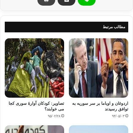
هزار نفر به‌ وسیله‌ی نیروهای امنیتی رژیم اسد کشته
شده‌اند.مخالفان نظام از اینکه طرح اتحادیه‌ی عرب به مسئله‌ی
انتقال مسالمت‌آمیز قدرت نپرداخته اظهار نارضایتی نموده‌اند.
همچنین قرار است طیّ ساعت‌های آینده «شورای ملّی سوریه» که
مطالب مرتبط
بیشتر گروه‌های مخالف را در بر می‌گیرد، دیدگاه خود را در مورد
توافق دولت سوریه و اتحادیه‌ی عرب اعلام کند.
منبع: سایت رسمی جماعت دعوت و اصلاح ایران
اتحادیه عرب
اوضاع سوریه
جنبش مردم سوریه
رژیم بشار اسد
سوریه
اردوغان و اوباما بر سر سوریه به
تصاویر: کودکان آوارۀ سوری کجا
کپی آدرس
توافق رسیدند
می خوابند؟
۹۵/۰۲/۲۸
۹۴/۰۵/۰۳