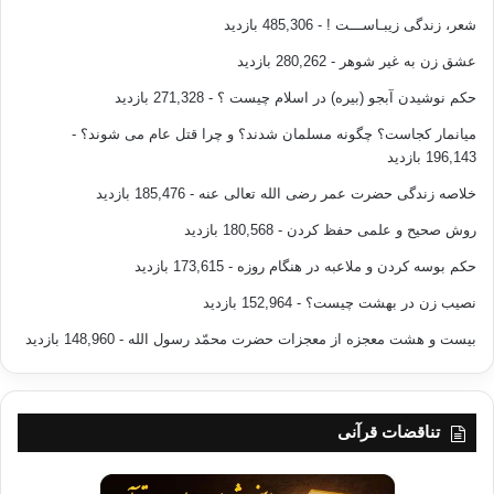
شعر، زندگی زیبـاســـت !
- 485,306 بازدید
عشق زن به غیر شوهر
- 280,262 بازدید
حکم نوشیدن آبجو (بیره) در اسلام چیست ؟
- 271,328 بازدید
میانمار کجاست؟ چگونه مسلمان شدند؟ و چرا قتل عام می شوند؟
-
196,143 بازدید
خلاصه زندگی حضرت عمر رضی الله تعالی عنه
- 185,476 بازدید
روش صحیح و علمی حفظ کردن
- 180,568 بازدید
حکم بوسه کردن و ملاعبه در هنگام روزه
- 173,615 بازدید
نصیب زن در بهشت چیست؟
- 152,964 بازدید
بیست و هشت معجزه از معجزات حضرت محمّد رسول الله
- 148,960 بازدید
تناقضات قرآنی