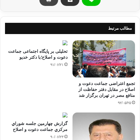
ارزشهای انسانی نظیر علم، عمل، مشورت، عدالت، اخوت و برادری
در راستای ایفای نقش دعوتگری اشاره‌ کرد.
مطالب مرتبط
وی ضمن اشاره به گزارش مسئول هیئت اجرایی استان افزود: کاری
که شما عزیزان انجام داده‌اید، ثمره‌ی ایمان و علمی است که در این
تحلیلی بر پایگاه اجتماعی جماعت
زمینه داشته‌اید.
دعوت و اصلاح؛با دکتر خدیو
۹۱/۰۶/۲۱
تجمع اعتراضی جماعت دعوت و
استاد محمدعلی آریانژاد عضو شورای مرکزی جماعت، طی
اصلاح در مقابل دفتر حفاظت از
سخنانی درباره‌ی ویژگی‌های جماعت دعوت و اصلاح ایران، گفت:
منافع مصر در تهران برگزار ‌شد
ادعا می‌کنیم جماعتی هستیم که وظیفه‌ی خود دانسته و می‌داند که
۹۲/۰۵/۲۵
در تمام حوزه‌های فرهنگی، سیاسی، اجتماعی، هنری، آموزشی،
تربیتی و علمی فعال باشد.»
گزارش چهارمين جلسه شوراي
مركزي جماعت دعوت و اصلاح
۹۰/۰۶/۲۳