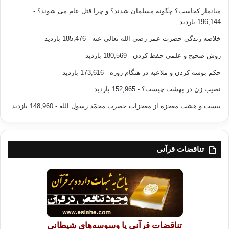
میانمار کجاست؟ چگونه مسلمان شدند؟ و چرا قتل عام می شوند؟
-
196,144 بازدید
خلاصه زندگی حضرت عمر رضی الله تعالی عنه
- 185,476 بازدید
روش صحیح و علمی حفظ کردن
- 180,569 بازدید
حکم بوسه کردن و ملاعبه در هنگام روزه
- 173,616 بازدید
نصیب زن در بهشت چیست؟
- 152,965 بازدید
بیست و هشت معجزه از معجزات حضرت محمّد رسول الله
- 148,960 بازدید
تناقضات قرآنی
تناقضات قرآنی یا وسوسه‌های شیطانی