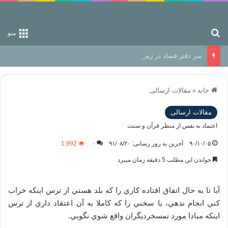
جستجو برای
منو
سر دفتر فساد در زمین‌، دوری وکناره‌گیری از راه خداست‌!
خانه
»
مقالات ارسالی
مقالات ارسالی
اعتماد به نفس از منظر قرآن و سنت
۹۰/۱۰/۰۵
آخرین به روز رسانی: ۹۱/۰۸/۲۰
۰
1,992
خواندن این مطلب 5 دقیقه زمان میبرد
آيا تا به حال اتفاق افتاده كاري را كه بلد هستي از ترس اينكه خراب
كني انجام ندهي، يا سخني را كه كاملا به آن اعتقاد داري از ترس
اينكه مبادا مورد تمسخرديگران واقع شوي نگويي.