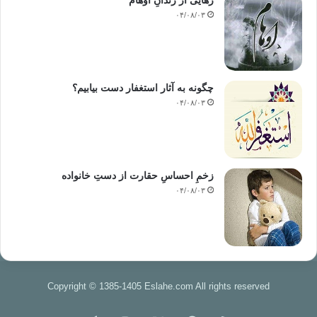
رهایی از زندانِ اوهام
۰۴/۰۸/۰۳
چگونه به آثار استغفار دست بیابیم؟
۰۴/۰۸/۰۳
زخمِ احساسِ حقارت از دستِ خانواده
۰۴/۰۸/۰۳
Copyright © 1385-1405 Eslahe.com All rights reserved