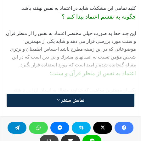
كليد تمامي اين مشكلات شايد در اعتماد به نفس نهفته باشد.
چگونه به نفسم اعتماد پيدا كنم ؟
اين چند خط به صورت خيلي مختصر اعتماد به نفس را از منظر قرآن
و سنت مورد بررسي قرار مي دهد و شايد يكي از مهمترين
موضوعاتي كه در اين زمينه مطرح باشد احساس اطمينان و برتري
شخص مؤمن نسبت به انسانهاي مشرك و بي دين است كه در اين
مقاله گنجانده شده و اميد است كه مورد استفاده قرار بگيرد.
اعتماد به نفس از منظر قرآن و سنت:
يكي از مهمترين مواهبي كه خداوند متعال به انسان ارزاني داشته
اعتماد به نفس مي باشد.
نمایش بیشتر
اعتماد به نفس در واقع نيرويي است كه شخص را در استفاده بهينه
از قابليت ها و توانمنديهاي خويش جهت رسيدن به اهدافی كه در نظر
دارد ياري مي كند.