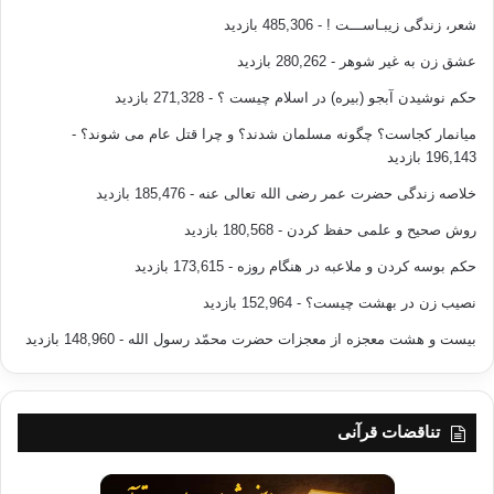
شعر، زندگی زیبـاســـت !
- 485,306 بازدید
عشق زن به غیر شوهر
- 280,262 بازدید
حکم نوشیدن آبجو (بیره) در اسلام چیست ؟
- 271,328 بازدید
میانمار کجاست؟ چگونه مسلمان شدند؟ و چرا قتل عام می شوند؟
-
196,143 بازدید
خلاصه زندگی حضرت عمر رضی الله تعالی عنه
- 185,476 بازدید
روش صحیح و علمی حفظ کردن
- 180,568 بازدید
حکم بوسه کردن و ملاعبه در هنگام روزه
- 173,615 بازدید
نصیب زن در بهشت چیست؟
- 152,964 بازدید
بیست و هشت معجزه از معجزات حضرت محمّد رسول الله
- 148,960 بازدید
تناقضات قرآنی