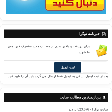
سرافكندگي آنها مي شوند مورد نكوهش قرار داده و چه بسا افرادي
كه تنها مرتكب اين عمل زشت مي شوند اگر چه مابقي اعمالشان
صالح باشد شرور و فاقد صلاحيت اخلاقي شناخته مي شوند و درآخر
:
خبرنامه نوگرا
نه تنها در مسئله اعتماد به نفس بلكه در تمامي مسائل زندگي با
استفاده از اين دو منبع ارزشمند يعني قرآن و سنت مي توان
برای دریافت و باخبر شدن از مطالب جدید مشترک خبرنامه‌ی
مشكلات زندگي را برطرف نموده و قله هاي سعادت را يكي پس از
ما شوید.
ديگري بپيماييم.
منبع بیداری
بعد از ثبت ایمیل، لینکی به ایمیل شما ارسال می گردد باید آن را تایید کنید.
اعتماد به نفس
پربازدیدترین مطالب سایت
کپی آدرس
سایت نوگرا
- 823,676 بازدید