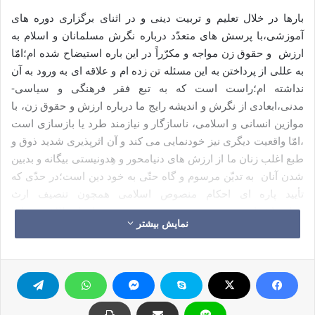
بارها در خلال تعلیم و تربیت دینی و در اثنای برگزاری دوره های
آموزشی،با پرسش های متعدّد درباره نگرش مسلمانان و اسلام به
ارزش و حقوق زن مواجه و مکرّراً در این باره استیضاح شده ام؛امّا
به عللی از پرداختن به این مسئله تن زده ام و علاقه ای به ورود به آن
نداشته ام؛راست است که به تبع فقر فرهنگی و سیاسی-
مدنی،ابعادی از نگرش و اندیشه رایج ما درباره ارزش و حقوق زن، با
موازین انسانی و اسلامی، ناسازگار و نیازمند طرد یا بازسازی است
،امّا واقعیت دیگری نیز خودنمایی می کند و آن اثرپذیری شدید ذوق و
طبع اغلب زنان ما از ارزش های دنیامحور و هِدونیستی بیگانه و بدبین
شدن آنان به تدیّن مرسوم و گاه حتّی به خود دین است؛در حدّی که
تأیید پاره ای احکام منصوص اسلامی همچون تنصیف ارث
خواهر،اِشهاد دو زن ،چندهمسری،محرومیت نسوان از طلاق و موارد
نمایش بیشتر
مشابه، به ناحق، تضییع کرامت و حقوق زنان و حتی زن ستیزی
انگاشته می شود و قائل بدین گونه احکام،مستحق قهر و طرد معرّفی
می گردد؛از این رو بنده همواره از باب مهار آن بدگمانی و به
منظورحفظ شرایط ترویج آموزه ها و ارزش های انسان ساز اسلام ،
پرداختن به شبهات این حوزه را تا فراهم گشتن شرایط ذهنی و عینی