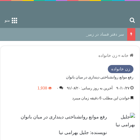
جستجو برای
منو
سر دفتر فساد در زمین‌، دوری وکناره‌گیری از راه خداست‌!
خانه
»
زن خانواده
زن خانواده
رفع موانع روانشناختی دینداری در میان بانوان
۹۰/۱۰/۲۷
آخرین به روز رسانی: ۹۱/۰۸/۲۰
۰
1,938
خواندن این مطلب 6 دقیقه زمان میبرد
رفع موانع روانشناختی دینداری در میان بانوان
نویسنده: جلیل بهرامی نیا