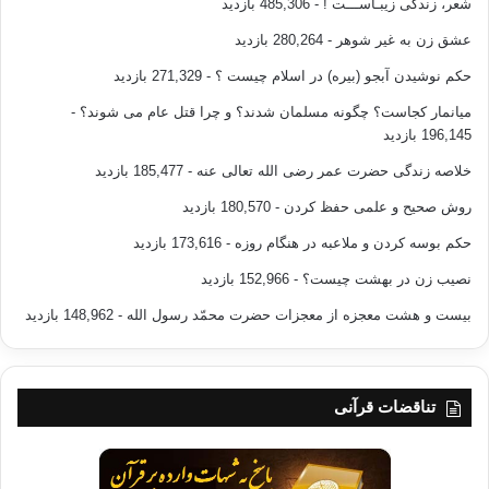
شعر، زندگی زیبـاســـت !
- 485,306 بازدید
عشق زن به غیر شوهر
- 280,264 بازدید
اگر چه عقل بیدار است،آن از حیّ قــــیّوم اسـت
حکم نوشیدن آبجو (بیره) در اسلام چیست ؟
- 271,329 بازدید
میانمار کجاست؟ چگونه مسلمان شدند؟ و چرا قتل عام می شوند؟
-
196,145 بازدید
خلاصه زندگی حضرت عمر رضی الله تعالی عنه
- 185,477 بازدید
اگر چه ســـگ نگـــهبان است،تأثـــیر شبانــستی
روش صحیح و علمی حفظ کردن
- 180,570 بازدید
حکم بوسه کردن و ملاعبه در هنگام روزه
- 173,616 بازدید
نصیب زن در بهشت چیست؟
- 152,966 بازدید
چو سگ آن از شبان بیند،زیانـش جمله سودستی
بیست و هشت معجزه از معجزات حضرت محمّد رسول الله
- 148,962 بازدید
چو سگ خود را شبان بیند،همه سودش زیانستی!
تناقضات قرآنی