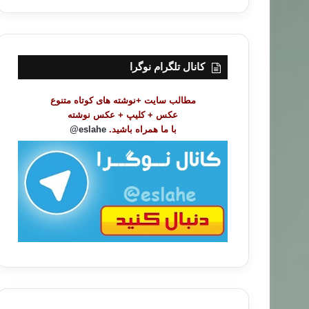
ر
س
ت
م
و
کانال تلگرام نوگرا
ض
و
مطالب سایت +نوشته های کوتاه متنوع
ع
عکس + کلیپ + عکس نوشته
ا
با ما همراه باشید.
eslahe@
ت
/
ب
ا