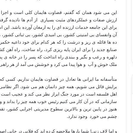
این می شود همان که گفتم، قضاوت هایمان کلی است و اجزا ی
ارزش صفات و عملکردهای مثبت بسیاری از آدم ها نادیده گرفته 
برای این جامعه خدمات ارزنده ای را به ارمغان آورده باشد. ای
آن وانفسای بی امنیتی کشور، بی امیدی کشور، بی ثباتی کشور، مر
ده ها قائله ی ریز و درشت را که هر کدام برای خود داعیه حکمرا
صنایع جدید را برای ایران پایه ریزی کرد، راه ساخت، راه آهن 
دلهره و رعب و بگیر و ببندی راه انداخت که پسر را در خانه ی پ
ملک خوش و آب و هوا پیدا می کرد و خوشش می آمد از هر راهی 
متأسفانه ما ایرانی ها تعادل در قضاوت هایمان نداریم. کسی ک
برایش قائل می شویم، همه چیز دانمان هم می شود. اگر نظامی
اهل فلسفه است در مورد جنگ ابراز نظر می کند و عجیب است ک
سازمانی که در آن کار می کنیم رئیس خوب همه چیز را بداند و وا
هنوز در پایین ترین و بالاترین سطوح مدیریتی اجرایی کشور، 
چشم می خورد وجود ندارد.
و اما لاف زنی! شما بارها ملاحضه کرده اید که فلانی در جایی اص