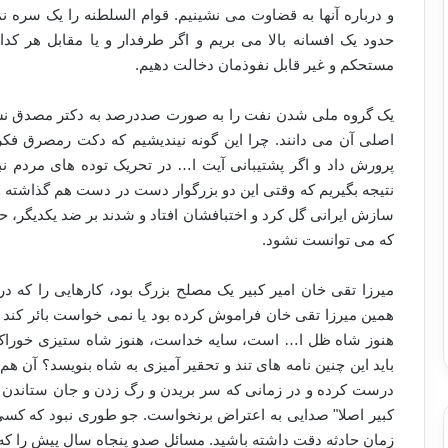
و درباره آنها به قضاوت می نشینیم. قوام السلطنه را یک سره نم
حدود یک افسانه بالا می بریم و اگر طرفدار و یا مقابل هر کد
مستحکم و غیر قابل نفوذمان دخالت دهیم.
یک گروه ملی شدن نفت را به صورت صددرصد به دکتر مصدق نس
اصلی آن می دانند. چرا این گونه نیندیشیم که دکت رمصرق ف
پرورش داد و اگر پشتیبانی آیت ا… در تحریک توده های مردم نبو
نتیجه بگیریم که وقتی این دو بزرگوار دست در دست هم گذاشته و ک
سازش ایرانی گل کرد و اختبافشان افتاد و شدند بر ضد یکدیگر، 
که می توانست نشود.
میرزا تقی خان امیر کبیر یک مصلح بزرگ بود، کارهایی را که در
همین میرزا تقی خان فراموش کرده بود یا نمی خواست بائر کند 
هنوز شاه ظل ا… است، سایه خداست، هنوز شاه ستیزی خوراک 
باید این چنین نامه های تند و تحقیر آمیزی به شاه بنویسد؟ آن 
درست کرده و در زمانی که سر بریدن و رگ زدن و جان ستاندن ح
کبیر اصلا" صدایی به اعتراض برنخواست. جو طوری نبود که کسی ج
زمان حادثه دقت داشته باشید. مسائل صدو پنجاه سال پیش را که ن