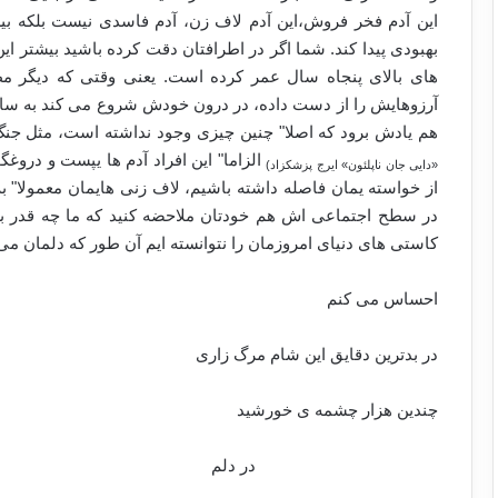
این آدم فخر فروش،این آدم لاف زن، آدم فاسدی نیست بلکه بی
بهبودی پیدا کند. شما اگر در اطرافتان دقت کرده باشید بیشتر ای
های بالای پنجاه سال عمر کرده است. یعنی وقتی که دیگر مط
آرزوهایش را از دست داده، در درون خودش شروع می کند به ساختن
هم یادش برود که اصلا" چنین چیزی وجود نداشته است، مثل ج
الزاما" این افراد آدم ها یپست و دروغ
«دایی جان ناپلئون» ایرج پزشکزاد)
از خواسته یمان فاصله داشته باشیم، لاف زنی هایمان معمولا" 
در سطح اجتماعی اش هم خودتان ملاحضه کنید که ما چه قدر به ا
کاستی های دنیای امروزمان را نتوانسته ایم آن طور که دلمان می
احساس می کنم
در بدترین دقایق این شام مرگ زاری
چندین هزار چشمه ی خورشید
در دلم