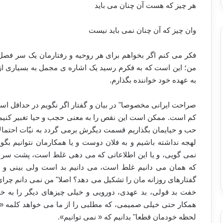
هر چیز که هست آن چنان می باید
وان چیز که آن چنان نمی باید نیست
فکر می کنم اگر بخواهم برای هر روحیه و رفتارمان یک سر فصل 
من؛ این است که به فکرم رسید یک اشاره ی مجمل به بسیاری ا
به عهده خود خواننده بگذارم.
صراحت ایرانی مخصوصا" در بیان و گفتار اگر نگویم در حداقل 
کم است. ممکن است این نقص را به معنی حجب و حیا تغبیر کنیم.
حب و حیایمان بگذاریم قسمت دیگرش برمی گردد به نیّات احتم
لهجه نداشته باشیم و به فلان دوست و یا همکارمان نتوانیم بگو
نمی گویی، و یا این اطلاعاتی که می دهی غلط است، پشت سر 
که همان می دانیم غلط است، می دانیم بد است ولی بینی و 
گفتارهای روزانه مان را تشکیل می دهد؟ اصلا" من نمی دانم چرا
خفت بد قولی، بد عهدی، دورویی و خیلی چیزهای دیگر را به خ
همکار حتی خیلی صمیمی، که مطلبی را از ما می خواهد کلمه «نه» 
لحظه خودمان قطعا" بدانیم که « نمی توانیم».