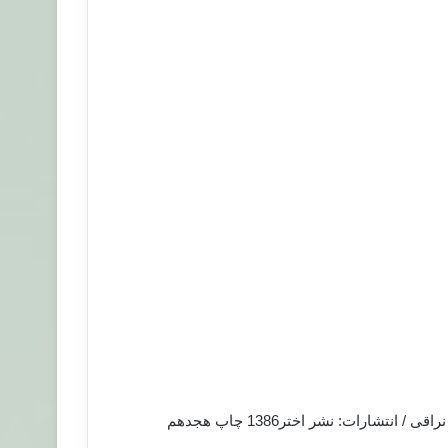
شارات: نشر اختر1386 چاپ هجدهم