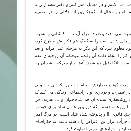
ی می کنیم و در مقابل امیر کبیر و دکتر مصدق را تا
ام باشیم محال استکوچکترین استدلالی را در تصمیم
بت می دهند و طرف دیگر آیت ا… کاشانی را نسبب
کر ملی شدن نفت را به کمک هم فکرانش مطرح کرد،
د معلوم نبود که این فکر به مرحله عمل درآید و بعد
ار را انجام دادند آن وقت، بدبختانه آن روحیه ی عدم
حضرات انگلوفیل هم شدند آتش بیار معرکه و شد آن چه
 مدت کوتاه صدارتش انجام داد باور نکردنی بود ولی
در عصری، و درباری، و د راجتماعی زندگی می کند که
روشنفکری نشده آن هم شاه جوان و بی تجربه؛ چرا
هم با این همه دشمن که دور و بر همان شاه برای خودش
ق قانونی !! و پذیرفته شده شاه است. در مرگ امیر
رأت ابراز این اعتراض را داشته باشد. به حغرافیای
باید با معیارهای امروز قضاوت کرد.