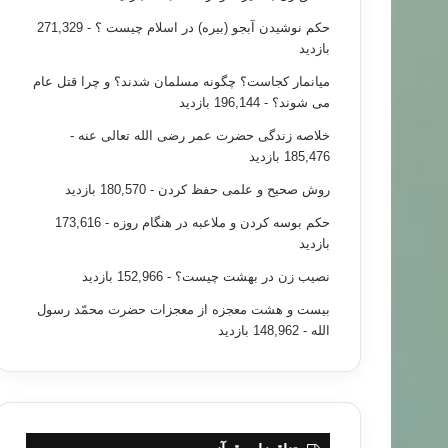
حکم نوشیدن آبجو (بیره) در اسلام چیست ؟
- 271,329
بازدید
میانمار کجاست؟ چگونه مسلمان شدند؟ و چرا قتل عام
می شوند؟
- 196,144 بازدید
خلاصه زندگی حضرت عمر رضی الله تعالی عنه
-
185,476 بازدید
روش صحیح و علمی حفظ کردن
- 180,570 بازدید
حکم بوسه کردن و ملاعبه در هنگام روزه
- 173,616
بازدید
نصیب زن در بهشت چیست؟
- 152,966 بازدید
بیست و هشت معجزه از معجزات حضرت محمّد رسول
الله
- 148,962 بازدید