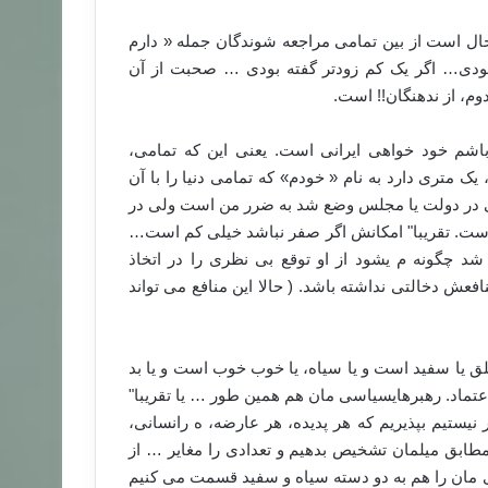
حال است از بین تمامی مراجعه شوندگان جمله « دارم
ه بودی… اگر یک کم زودتر گفته بودی … صحبت از آن
م، از ندهنگان!! است.
اشم خود خواهی ایرانی است. یعنی این که تمامی،
ک متری دارد به نام « خودم» که تمامی دنیا را با آن
ازگی در دولت یا مجلس وضع شد به ضرر من است ولی در
ست. تقریبا" امکانش اگر صفر نباشد خیلی کم است…
شد چگونه م یشود از او توقع بی نظری را در اتخاذ
عش دخالتی نداشته باشد. ( حالا این منافع می تواند
یا سفید است و یا سیاه، یا خوب خوب است و یا بد
اعتماد. رهبرهایسیاسی مان هم همین طور … یا تقریبا"
یستیم بپذیریم که هر پدیده، هر عارضه، ه رانسانی،
 مطابق میلمان تشخیص بدهیم و تعدادی را مغایر … از
مان را هم به دو دسته سیاه و سفید قسمت می کنیم