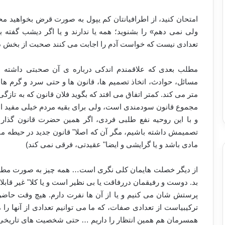
امتحان کنید، از اطرافیانتان کم یپول به صورت قرض بخواهید م
ولی نمی دهم» را بشنوید؛ همه یا ندارند و یا اگر دیشب گفت
تعدادی نیست که خواست آدم را اجابت می کنند صحبت از بخش دو
مطلب بعدی که علاقمندم اندکی درباره ی آن صحبتی داشته ب
مسائل، حوادث، اتخاذ تصمیم ها، قانون ها و حتی سرد و گرم ها، ی
متر می کند. کمتر اتفاق می افتد که بگوید فلان قانون که به ت
مجموع قانون سودمندی است، ولی برای بقیه مردم خیلی مفید ا
و با این روحیه نفع طلبی فردی، اگر همین حضرت قانون گذار 
تصمیمش داشته باشیم، مگر آن که اصلا" قانون جدید در حیطه مناف
مادی باشد و یا گرایشی و ایضا" عقیدتی، فرقی نمی کند)
از دیگر خصلت هایمان کلی نگری است… همه چیز به صورت مطلق 
بد. دوست و رفیقمان دررفاقت یا بی نظیر است و یا کلا" غیر قابل
پرستش شان می کنیم و یا از آن ها نفرت دارم. هیچ وقت حاضر ن
ترکیبیاست از تعدادی صفات، که ما می توانیم تعدادی از آنها را
همسرمان هم همین انتظار را داریم … حتی شخصیت های تاریخی 