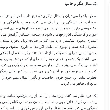
یک مثال دیگر و جالب
سخن بالا را می توان با مثال دیگری توضیح داد. ما در این دنیا م
سوزاند، آب تشنگی را برطرف می کند، موجب پاکیزگی و 
مخصوصی دارد. به همین ترتیب می بینیم که کارهای مادی انسان دا
خورد و گرسنگی اش رفع می شود در نتیجه احساس آرامش می کن
مضری بخورد شکمش درد می گیرد، چنانچه زیاد بخورد مبتلا ب
مصرف کند شفا و بهبود می یابد، اگر غذا یا داروی مقوی و ویت
مادی انسان دارای خاصیت و بازتاب هستند چگونه اعمال اخلاقی و
می باشند. یک شخص غذای خود را به جای اینکه خودش بخورد به گر
تشنه ای دیگر می دهد یا یک بیمار بی سرپرست را کمک می کند، ب
کند و از دسترنج خود بر آنان خرج می نماید. در عین حال بندگی 
فطرت نباید این چنین فردی خاصیت و تأثیر اعمال مهم خود را
نتایج آن ظاهر می گردد.
یک فرد ظلم می کند، زیردستان را می آزارد، مرتکب خیانت و ح
پیشه می گیرد، قاتل و بی رحم است، خون مردم بی گناه را می ریز
زندگی می کند. قضاوت عقل ما درباره چنین فردی این است که باید