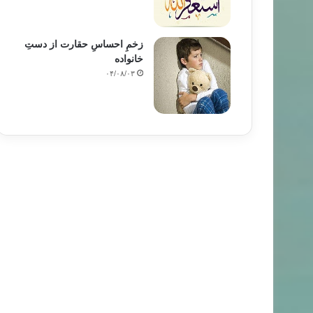
زخمِ احساسِ حقارت از دستِ
خانواده
۰۴/۰۸/۰۳