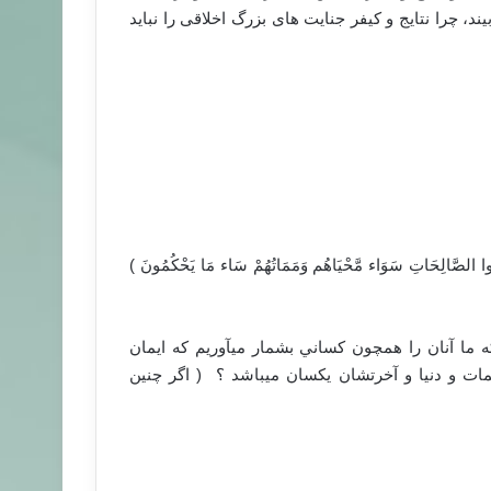
ند، چرا نتایج و کیفر جنایت های بزرگ اخلاقی را نباید
مِلُوا الصَّالِحَاتِ سَوَاء مَّحْيَاهُم وَمَمَاتُهُمْ سَاء مَا يَحْكُمُونَ ‏)
كه ما آنان را همچون كساني بشمار ميآوريم كه ايمان
مات و دنيا و آخرتشان يكسان ميباشد ؟ ( اگر چنين