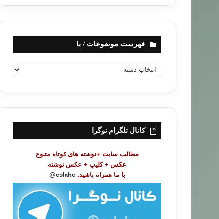
فهرست موضوعات / با
ف
ه
ر
س
ت
م
و
کانال تلگرام نوگرا
ض
و
مطالب سایت +نوشته های کوتاه متنوع
ع
عکس + کلیپ + عکس نوشته
ا
با ما همراه باشید.
eslahe@
ت
/
ب
ا