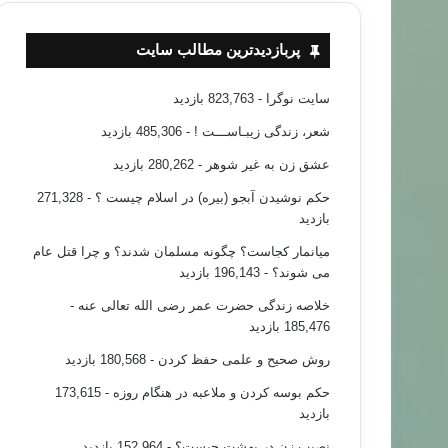
پربازدیدترین مطالب سایت
سایت نوگرا
- 823,763 بازدید
شعر، زندگی زیبـاســـت !
- 485,306 بازدید
عشق زن به غیر شوهر
- 280,262 بازدید
حکم نوشیدن آبجو (بیره) در اسلام چیست ؟
- 271,328
بازدید
میانمار کجاست؟ چگونه مسلمان شدند؟ و چرا قتل عام
می شوند؟
- 196,143 بازدید
خلاصه زندگی حضرت عمر رضی الله تعالی عنه
-
185,476 بازدید
روش صحیح و علمی حفظ کردن
- 180,568 بازدید
حکم بوسه کردن و ملاعبه در هنگام روزه
- 173,615
بازدید
نصیب زن در بهشت چیست؟
- 152,964 بازدید