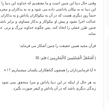
وقتی حال دنیا این چنین است و ما معتقدیم که خداوند این دنیا را 
این دنیا نه به نیکان پاداشی داده می شود و نه به بدکاران و مج
حتماً روز دیگری هست که در آن به نیکوکاران پاداش و به بدکاران ک
عدالت اجرا نشود و پیش او نیکوکار و بدکار مساوی و برابر باشن
چنین طرز عملی را اتخاذ کند، پس چگونه خداوند بزرگ و برتر، عا
نماید.
قرآن مجید همین حقیقت را چنین آشکار می فرماید:
(‏ أَفَنَجْعَلُ الْمُسْلِمِينَ كَالْمُجْرِمِينَ ‏) قلم: 35
«‏ آيا فرمانبرداران را همچون گناهكاران يكسان ميشماريم ؟ ! ‏»
به هر حال از اینکه در این دنیا پاداش و سزا متحقق نمی شود خ
زندگی دیگری باشد که در آن پاداش و کیفر صورت بگیرد.