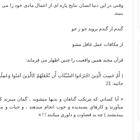
وقتی در این دنیا انسان نتایج پاره ای از اعمال مادی خود را می بی
ببیند.
گندم از گندم بروید جو ز جو
از مکافات عمل غافل مشو
قرآن مجید همین واقعیت را چنین اظهار می فرماید:
(‏ أًمْ حَسِبَ الَّذِينَ اجْتَرَحُوا السَّيِّئَاتِ أّن نَّجْعَلَهُمْ كَالَّذِينَ آمَنُوا وَعَ
جاثیه: 21
«‏ آيا كساني كه مرتكب گناهان و بديها ميشوند ، گمان ميبرند 
ميآورند و كارهاي پسنديده و خوب انجام ميدهند ، و حيات و م
بينديشند ) چه بد قضاوت و داوري ميكنند ! ! ‏»