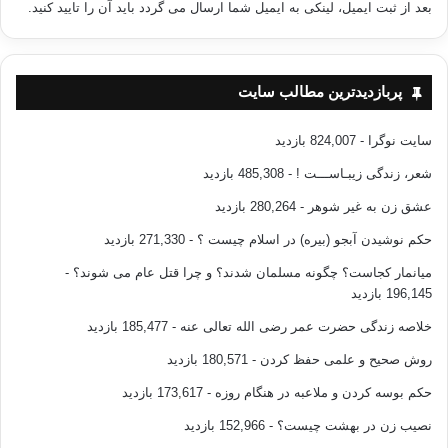
بعد از ثبت ایمیل، لینکی به ایمیل شما ارسال می گردد باید آن را تایید کنید.
به همین جهت من به هر دختری که وقت آزاد دارد، سفارش می کنم
که به این حالت نماند. برو رانندگی یاد بگیرد، اشکالی ندارد که به
باشگاه بروی و در یک سالن سرپوشیده ورزش را یاد بگیری، البته نه
در میان مردم. به آموزش زبان خارجی، کامپیوتر و اینترنت بپردازد،
پربازدیدترین مطالب سایت
چون درست نیست وقت را هدر دهیم.
سایت نوگرا
- 824,007 بازدید
این دقیقاً همان چیزی است که عبدالله بن مسعود می گوید: مسلمان
شعر، زندگی زیبـاســـت !
- 485,308 بازدید
تا زمانی که وقتش از مال و ثروت نزدش گرانبها نباشد، به حقیقت
عشق زن به غیر شوهر
- 280,264 بازدید
ایمان پی نمی برد و همان گونه که در «اثر» آمده است: روزی نیست
که بگذرد و به مردم نگوید: من روزی تازه و نو هستم و بر اعمالت
حکم نوشیدن آبجو (بیره) در اسلام چیست ؟
- 271,330 بازدید
گواه می باشم، پس مرا غنیمت بشمار، زیرا من تا روز قیامت باز
میانمار کجاست؟ چگونه مسلمان شدند؟ و چرا قتل عام می شوند؟
-
نخواهم گشت.
196,145 بازدید
خلاصه زندگی حضرت عمر رضی الله تعالی عنه
- 185,477 بازدید
روزی که می گذرد و تو هیچ بهره از آن نبرده ای، پس بسیار ضرر
روش صحیح و علمی حفظ کردن
- 180,571 بازدید
کرده ای. نفس هایت سرمایه ات هست، پس اساس عمرت تنها
«نفس ها»ست و کسی که نفس هایش را هدر دهد، به خدا قسم
حکم بوسه کردن و ملاعبه در هنگام روزه
- 173,617 بازدید
پشیمان خواهد شد.
نصیب زن در بهشت چیست؟
- 152,966 بازدید