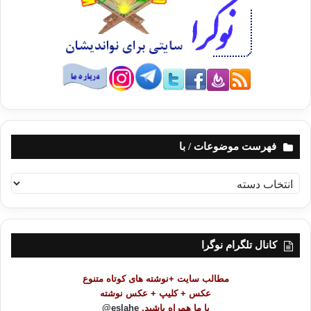
غرب است که به وسیله ی تلویزیون و رسانه ها به ما می رسد. ما
همواره از امور ظاهری غرب که منجر به انحراف می شود تقلید می
کنیم.
از جمله تقلیدهای کورکورانه: آرایش مو و دنبال مد بودن است. به من
بگو از چه کسی تقلید می کنی؟ می خواهی چه کسی باشی؟ تو
خودت کجایی؟ چرا شخصیت نداری که از تمدن خودت، دین خودت،
پیامبر و اصحاب پیامبرت سرچشمه بگیری؟! چرا آنان برایت الگو
نیستند؟! تقلید کورکورانه می تواند یکی از دلایل انحراف باشد.
فهرست موضوعات / با
ف
ه
ر
فراغت و هدر دادن وقت
س
ت
کانال تلگرام نوگرا
چنان که فراغت نیز از جمله اسبابی است که منجر به انحراف می
م
گردد. رسول الله (ص) همواره می فرماید:
و
مطالب سایت +نوشته های کوتاه متنوع
ض
عکس + کلیپ + عکس نوشته
و
«نعمتان مغبون فیهما کثیر من النّاس الصحّة و الفراغ» (بخاری از ابن
با ما همراه باشید.
eslahe@