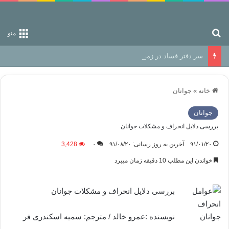
جستجو برای
منو
سر دفتر فساد در زمین‌، دوری وکناره‌گیری از راه خداست‌!
خانه
»
جوانان
جوانان
بررسی دلایل انحراف و مشکلات جوانان
۹۱/۰۱/۲۰
آخرین به روز رسانی: ۹۱/۰۸/۲۰
۰
3,428
خواندن این مطلب 10 دقیقه زمان میبرد
بررسی دلایل انحراف و مشکلات جوانان
نویسنده :عمرو خالد / مترجم: سمیه اسکندری فر