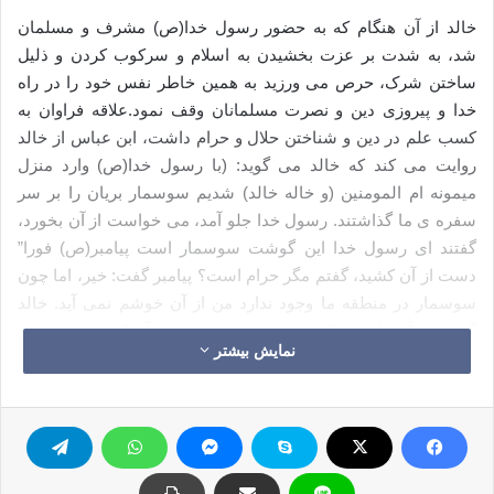
خالد از آن هنگام که به حضور رسول خدا(ص) مشرف و مسلمان
شد، به شدت بر عزت بخشیدن به اسلام و سرکوب کردن و ذلیل
ساختن شرک، حرص می ورزید به همین خاطر نفس خود را در راه
خدا و پیروزی دین و نصرت مسلمانان وقف نمود.علاقه فراوان به
کسب علم در دین و شناختن حلال و حرام داشت، ابن عباس از خالد
روایت می کند که خالد می گوید: (با رسول خدا(ص) وارد منزل
میمونه ام المومنین (و خاله خالد) شدیم سوسمار بریان را بر سر
سفره ی ما گذاشتند. رسول خدا جلو آمد، می خواست از آن بخورد،
گفتند ای رسول خدا این گوشت سوسمار است پیامبر(ص) فورا”
دست از آن کشید، گفتم مگر حرام است؟ پیامبر گفت: خیر، اما چون
سوسمار در منطقه ما وجود ندارد من از آن خوشم نمی آید. خالد
گوید من آن را پیش کشیدم و شروع به خوردن آن کردم پیامبر(ص)
نمایش بیشتر
هم داشت مرا نگاه می کرد.)
علاوه بر این خالد نسبت به دین بسیار مخلص و مین بود. پیامبر(ص)
اعتماد کامل به او داشت، در بعضی اوقات کاتب وحی پیامبر می شد.