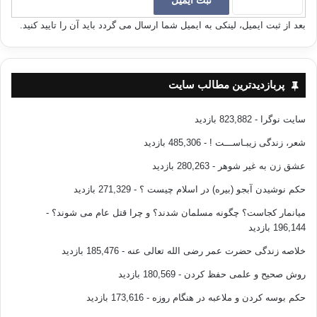
خالد زیسته اند او را دیده اند از روی علم و آگاهی درباره او قضاوت
می کنند، سپس حکمی که آنان درباره شهرت و عظمت خالد صادر
بعد از ثبت ایمیل، لینکی به ایمیل شما ارسال می گردد باید آن را تایید کنید.
می کنند، صادق ترین حکم است، هیچ شک و تخمینی در آن وجود
ندارد:
پربازدیدترین مطالب سایت
رسول خدا در مورد خالد می فرماید:(خالد را اذیت نکنید همانا او
شمشیری است از شمشیر های الهی که خداوند آن را بر سر کافران
سایت نوگرا
- 823,882 بازدید
فرود آورده است.)
شعر، زندگی زیبـاســـت !
- 485,306 بازدید
باز می فرماید( خالد بنده خوب خدا و برادر نیک مردم است،
عشق زن به غیر شوهر
- 280,263 بازدید
شمشیری است از شمشیرهای الهی که خداوند آن را از غلاف کشیده
حکم نوشیدن آبجو (بیره) در اسلام چیست ؟
- 271,329 بازدید
و بر سر کافران و منافقان قرار داده است.) وقتی که خبر پیروزی
میانمار کجاست؟ چگونه مسلمان شدند؟ و چرا قتل عام می شوند؟
-
های عظیم و پی در پی خالد بر ایرانیان به ابوبکر رسید، ابوبکر خطاب
196,144 بازدید
به مردم گفت: (شیر شما بر شیر ایران بر سر نخچیری که در بغل
خلاصه زندگی حضرت عمر رضی الله تعالی عنه
- 185,476 بازدید
گرفته بود جنگید و بر آن پیروز شد. زنان دیگر نمی توانند چون خالد
فرزندی به دنیا بیاورند.)
روش صحیح و علمی حفظ کردن
- 180,569 بازدید
حکم بوسه کردن و ملاعبه در هنگام روزه
- 173,616 بازدید
باز ابوبکر درباره خالد می گوید: (قسم به خدا وسوسه های شیطانی