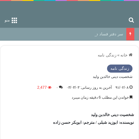
جستجو برای
منو
سر دفتر فساد در زمین‌، دوری وکناره‌گیری از راه خداست‌!
خانه
»
زندگی نامه
زندگی نامه
شخصیت دینی خالدبن ولید
۹۱/۰۲/۰۸
آخرین به روز رسانی: ۰۳/۰۳/۰۳
۰
2,477
خواندن این مطلب 6 دقیقه زمان میبرد
شخصیت دینی خالدبن ولید
نویسنده: ابوزید شبلی / مترجم: ابوبکر حسن زاده