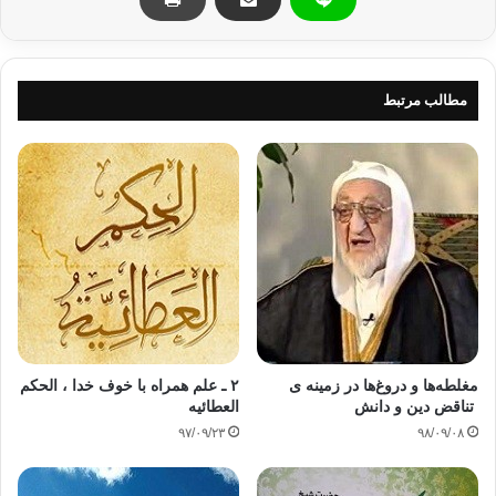
سر چشمه مي گرفت؛ چنانچه رسول الله صلی الله عليه وسلم مي
فرمايد:
‌(إنما بعثت لاتمم مكارم الاخلاق) )مسند احمد)
مطالب مرتبط
»براي به كمال رسانیدن اخلاق فاضله مبعوث شدم«.
امروز امت ما باید در تمام ميدان هاي علمي، ادبي، اجتماعي،
فرهنگي، اقتصادي، ورزشي، هنري و تحقيقي ابتكار كرده و امتياز
خود را از ديگر امت ها ثابت سازند؛ چون فراخواني به سوي علم
ارزش جایگاه بس بزرگي دارد. الله تعالی مي فرمايد:
(يَرْفَعِ اللَّهُ الَّذِينَ آمَنُوا مِنكُمْ وَالَّذِينَ أُوتُوا الْعِلْمَ دَرَجَاتٍ وَاللَّهُ بِمَا
تَعْمَلُونَ خَبِيرٌ ) ‏(مجادله/11)
مغلطه‌ها و دروغ‌ها در زمینه ی
۲ ـ علم همراه با خوف خدا ، الحکم
تناقض دین و دانش
العطائیه
»الله به كساني از شما كه ايمان آورده‌اند و بهره از علم دارند،
۹۷/۰۹/۲۳
۹۸/۰۹/۰۸
درجات بزرگي مي‌بخشد.‏ الله به اعمال شما آگاه است«.