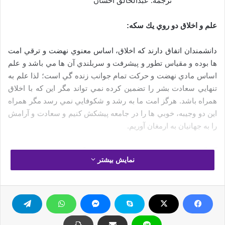
ترجمه: عبدالخالق احسان
علم و اخلاق دو روي يك سكه:‌
دانشمندان اتفاق دارند كه اخلاق، اساس معنوي نهضت و ترقي امت
ها بوده و مقياس تطور و پيشرفت و سربلندي آن ها مي باشد و علم
اساس مادي نهضت و حركت تمام جوانب زنده گي است؛ لذا علم به
تنهايي سعادت بشر را تضمين کرده نمي تواند مگر اين كه با اخلاق
همراه باشد. هرگز امت ما به رشد و شكوفايي نمي رسد مگر همراه
اين دو وجيبه، خوبي ها را در جامعه پيشكش كنيم و سعادت و آرامش
را به جهانيان به ارمغان آوريم.
آن گاه كه امت ما بين علم و اخلاق پيوند ناگسستني ايجاد نمود، بين
نمایش بیشتر
امت ها در عزت و سر بلندي به سر مي برديم.
آن گاه كه علم و اخلاق توأم بودند، پيشرفت و ترقي وجود داشت و
تاريخ بشري مانند تمدن بزرگ ما را به ياد ندارد. آن تمدني كه اساس
و زير بناي آن علم و اخلاق حسنه بود كه از اسلام و پيام هاي آسماني