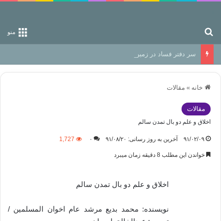
جستجو برای
منو
سر دفتر فساد در زمین‌، دوری وکناره‌گیری از راه خداست‌!
خانه
»
مقالات
مقالات
اخلاق و علم دو بال تمدن سالم
۹۱/۰۲/۰۹
آخرین به روز رسانی: ۹۱/۰۸/۲۰
۰
1,727
خواندن این مطلب 8 دقیقه زمان میبرد
اخلاق و علم دو بال تمدن سالم
نویسنده: محمد بديع مرشد عام اخوان المسلمين /