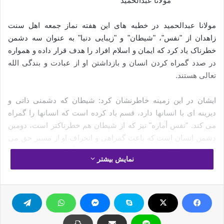
مولانا عبدالحمید
مولانا عبدالحمید در خطبه های این هفته نماز جمعه اهل سنت
زاهدان از "نفس"، "شیطان" و "زیبایی دنیا" به عنوان سه دشمن
خطرناک یاد کرد که ایمان و اسلام افراد را هدف قرار داده و همواره
در صدد گمراه کردن انسان و بازداشتن او از عبادت و بندگی الله
تعالی هستند.
ایشان در این زمینه خاطرنشان کرد: شیطان که دشمنی ذاتی و
دیرینه ای با انسانها دارد، قسم یاد کرده است که انسانها را گمراه
می کند. "نفس أماره" نیز که از شیطان هم خطرناکتر است، دومین
دشمن انسان است که باعث گمراهی و انحراف او از مسیر حق می
شود. نفس أمّاره به کثرت انسان را به سوی گناه و معصیت دعوت
نمایش بیشتر
می دهد و با انجام کارهای نیک و طاعت پروردگار مخالفت می کند.
مولانا عبدالحمید ادامه داد: سومین دشمن انسان، "دنیا و زیبایی‏های
آن" است؛ دنیایی که هزاران نفر را با زرق و برق، و امکانات و پست و
مقام و زیبایی های خود فریب داده و راهی جهنم نموده است. دنیا با