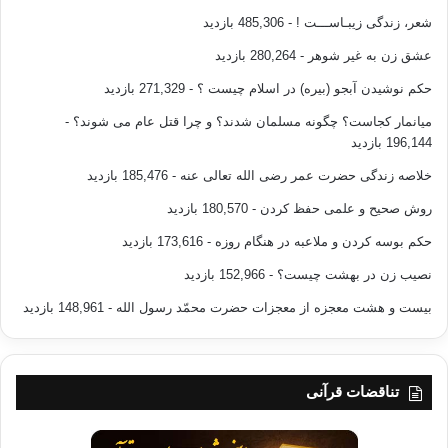
شعر، زندگی زیبـاســـت !
- 485,306 بازدید
عشق زن به غیر شوهر
- 280,264 بازدید
حکم نوشیدن آبجو (بیره) در اسلام چیست ؟
- 271,329 بازدید
میانمار کجاست؟ چگونه مسلمان شدند؟ و چرا قتل عام می شوند؟
-
196,144 بازدید
خلاصه زندگی حضرت عمر رضی الله تعالی عنه
- 185,476 بازدید
روش صحیح و علمی حفظ کردن
- 180,570 بازدید
حکم بوسه کردن و ملاعبه در هنگام روزه
- 173,616 بازدید
نصیب زن در بهشت چیست؟
- 152,966 بازدید
بیست و هشت معجزه از معجزات حضرت محمّد رسول الله
- 148,961 بازدید
تناقضات قرآنی