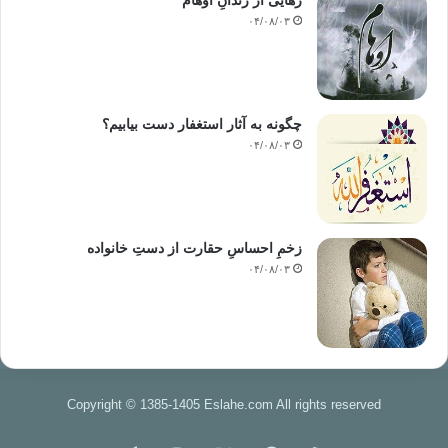
رهایی از زندانِ اوهام
۰۴/۰۸/۰۳
چگونه به آثار استغفار دست بیابیم؟
۰۴/۰۸/۰۳
زخمِ احساسِ حقارت از دستِ خانواده
۰۴/۰۸/۰۳
Copyright © 1385-1405 Eslahe.com All rights reserved