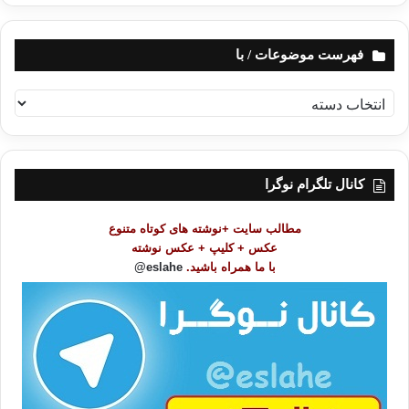
فهرست موضوعات / با
ف
ه
ر
س
ت
کانال تلگرام نوگرا
م
و
مطالب سایت +نوشته های کوتاه متنوع
ض
عکس + کلیپ + عکس نوشته
و
با ما همراه باشید.
eslahe@
ع
ا
ت
/
ب
ا