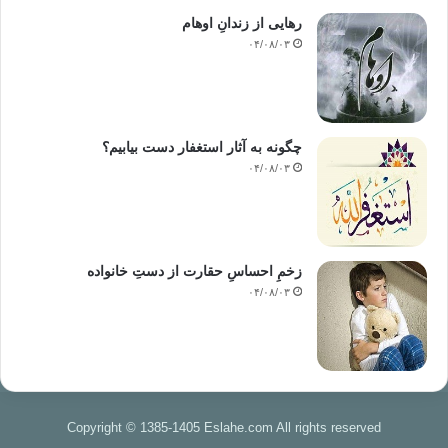
رهایی از زندانِ اوهام
۰۴/۰۸/۰۳
چگونه به آثار استغفار دست بیابیم؟
۰۴/۰۸/۰۳
زخمِ احساسِ حقارت از دستِ خانواده
۰۴/۰۸/۰۳
Copyright © 1385-1405 Eslahe.com All rights reserved