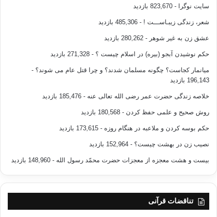
سایت نوگرا
- 823,670 بازدید
بگذار قرآن بر خواسته هایت تسلط یابد و مگذار خواسته هایت بر
قرآن تسلط یابد.
شعر، زندگی زیبـاســـت !
- 485,306 بازدید
عشق زن به غیر شوهر
- 280,262 بازدید
توصیه و اندرز ابی درداء را به یاد آور: زمام خود را به دست قرآن
حکم نوشیدن آبجو (بیره) در اسلام چیست ؟
- 271,328 بازدید
بسپارید زیرا قرآن به میانه روی و آسان گیری تشویق کرده و از ستم
و خشونت برحذر می دارد…
میانمار کجاست؟ چگونه مسلمان شدند؟ و چرا قتل عام می شوند؟
-
196,143 بازدید
باید کار رهبری مان را به قرآن بسپاریم و به یاری خدا به زودی خیر
خلاصه زندگی حضرت عمر رضی الله تعالی عنه
- 185,476 بازدید
بسیاری را می بینیم.
روش صحیح و علمی حفظ کردن
- 180,568 بازدید
————————————————————
حکم بوسه کردن و ملاعبه در هنگام روزه
- 173,615 بازدید
نصیب زن در بهشت چیست؟
- 152,964 بازدید
منبع: قرآن راز بیداری ما / مؤلف: دکتر مجدی الهلالی / مترجم:
بیست و هشت معجزه از معجزات حضرت محمّد رسول الله
- 148,960 بازدید
مجتبی دوروزی / انتشارات: نشر احسان 1390
تناقضات قرآنی
[1]
– حسن، أورده فی صحیح الجامع (2328)