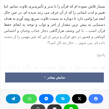
بسیار تلاش نموده ام که قرآن را با تدبر و تأثیرپذیری تلاوت نمایم، اما
تغییر و لذت ایمانی را که از آن حرف می زنند ندیده ام، در عین حال
آنچه مرا وامی دارد تا دوباره به سمت تلاوت سریع روی آورم به هدف
دستیابی به بیش ترین مقدار از اجر و ثواب و توجه به ابقای حفظ
قرآن است… با این وصف هرازگاهی دچار عذاب وجدان و احساس
کوتاهی و قصور در حق قرآن و ترس از این که چیز مهمی را از دست
داده ام، می شوم … حال چه کار کنم؟!
پاسخ:
اول
: مهم ترین عامل از عوامل موفقیت در بهره گیری از قرآن به
عنوان کتاب هدایت و تغییر و منبعی دائمی که هرگاه قلب خود را در
نمایش بیشتر
معرض آن قرار می دهد ایمانش افزایش می یابد این است که هیجان
و احساس خاص برای بهره گیری از آن به همراه نیاز مبرم به آن و به
نتیجه ی پدید آمده از روی آوردن پی در پی به آن، در شخص موجود
باشد، این نتیجه عبارت است از: قلبی پاک و ایمانی زنده و شناخت
حقیقی خداوند و در پی آن حرکت به سمت او و دست یابی به میزانی