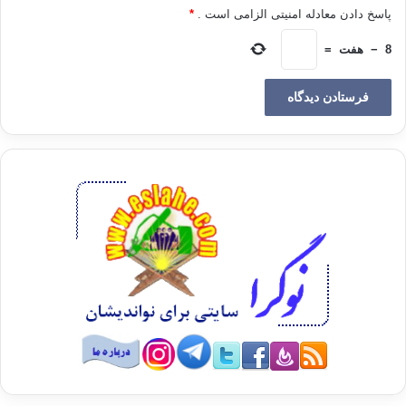
پاسخ دادن معادله امنیتی الزامی است .
*
امام شافعی گفت:«صبر کن مادر جان، شاید خداوند او را در صف ما
8
−
هفت
=
قرار دهد»
بشر مریسی از زمانی که سخن امام شافعی را شنید، تغییر کرد و
منسوب به امام شافعی و سنت شد. امام شافعی با این کارش فتنه
ی بزرگی را که این مرد رهبری می کرد خواباند.
شاعفی از ناحیه ی عقلی ارتباط برقرار می کرد و به دیگران واکنش
نشان می داد، اما از ناحیه ی عاطفی به مردم آموزش می داد، با
آنان برخورد خوبی داشت و بخشنده بود. به خاطر خدا مالش را انفاق
می کرد و فرمواش می کرد برای خودش چیزی بگذارد. خادمش
خودش به او یادآوری می کند و می گوید: چرا برای خودت چیزی نمی
گذاری؟
یکی دیگر از امتیازات امام شافعی جوانمردی بود. روزی امام شافعی
به پسرش گفت:«به خدا قسم، اگر بدانم آب سرد، جوانمردی را از بین
می برد جز آب داغ چیزی نمی نوشیدم.»