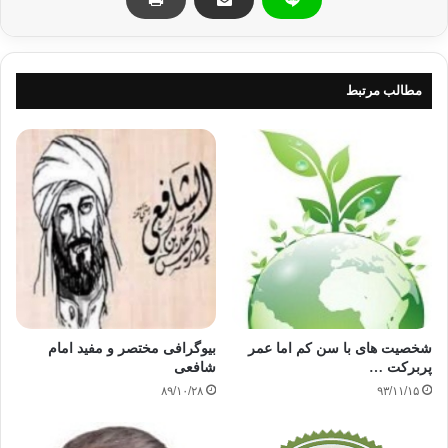
· شخصیت مرتب محافظ
این شخصیت ها در هر انسانی موجود است، ولی موضع گیری های
معینی است که یکی از این شخصیت ها بر شخصیت های دیگر فایق
مطالب مرتبط
می آید یا یک شخصیت پس رفت می کند تا دیگری جای او را بگیرد.
شخصیت اول تحلیلی، توضیحی، افزون خواه، منطقی، نقاد، واقع
گرا، روراست، دوست دار آمار و ارقام، دانا به زبان پول و طبیعت
عمل اشیا است.
اما شخصیت تجربی و تخیلی: به کم قانع نیست و می اندیشد ،به بهتر
شدن و تنوع اهمیت می دهد در افکار و ادراک نوآور و اقدام کننده
است، تحلیل می کند، به مخاطره می اندازد ، ریسک می کند، شاید
بی پروایی کند، آداب و سنت ها را به هم می زند و دوست دارد
شخصیت های با سن کم اما عمر
بیوگرافی مختصر و مفید امام
اطلاعات عالی کسب کند.
پربرکت …
شافعی
۸۹/۱۰/۲۸
۹۳/۱۱/۱۵
اما عافطی و تمایلی: