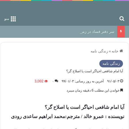
جستجو برای
منو
سر دفتر فساد در زمین‌، دوری وکناره‌گیری از راه خداست‌!
خانه
»
زندگی نامه
زندگی نامه
آیا امام شافعی احیاگر است یا اصلاح گر؟
۹۱/۰۵/۰۳
آخرین به روز رسانی: ۹۹/۰۱/۰۳
۰
3,002
خواندن این مطلب 6 دقیقه زمان میبرد
آیا امام شافعی احیاگر است یا اصلاح گر؟
نویسنده : عمرو خالد / مترجم:محمد ابراهیم ساعدی رودی