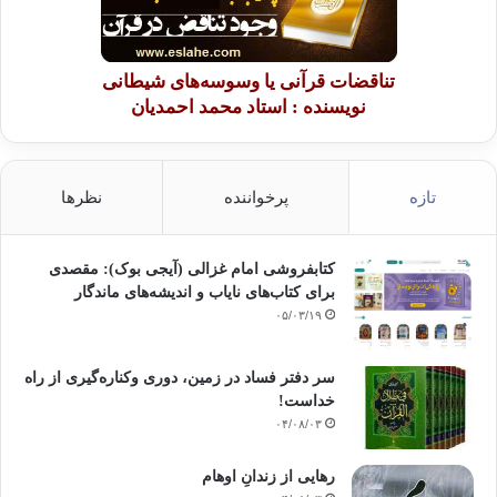
امام شافعی پرسیدند: تو با کی هستی؟ گفت:«من با حق هستم به
هر جا دور بزند من با آن دور می زنم.»
تناقضات قرآنی یا وسوسه‌های شیطانی
نویسنده : استاد محمد احمدیان
از این جاست که می توانیم بگوییم امام شافعی بین اصلاح و تجدید
جمع کرد. برای امام شافعی ساده بود که وقتی به مصر رفت و به
خاطر حق فقهش را تغییر داد، بگوید من اشتباه کردم. مردم در آن
زمان متمایز بودند چون از تغییر در فقه امام شافعی پیروی کردند و
تازه
پرخواننده
نظرها
این اتهامات غرب را به مسلمانان و علمای نخستین آنان که مراجع
شان هستند رد می کند. .سخن ما در مورد امام شافعی پیام مهمی
کتابفروشی امام غزالی (آیجی بوک): مقصدی
به غرب دارد تا به آنان بگوییم: اینان علمای نخستین ما هستند.
برای کتاب‌های نایاب و اندیشه‌های ماندگار
۰۵/۰۳/۱۹
امام احمد بن حنبل در مورد او گفت
:
«شافعی به سان خورشید برای
دنیا و سلامتی برای بدن بود آیا جایگزینی برای این دو می بینی؟»
سر دفتر فساد در زمین‌، دوری وکناره‌گیری از راه
خداست‌!
او کسی است که درباره اش گفته شده است: «هیچ کس در شرق یا
۰۴/۰۸/۰۳
غرب در دستش قلمی نیست مگر این که فضل شافعی بر گردن
اوست.»
رهایی از زندانِ اوهام