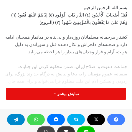
بسم الله الرحمن الرحیم
قُتِلَ أَصْحَابُ الْأُخْدُودِ (٤) النَّارِ ذَاتِ الْوَقُودِ (٥) إِذْ هُمْ عَلَيْهَا قُعُودٌ (٦)
وَهُمْ عَلَىٰ مَا يَفْعَلُونَ بِالْمُؤْمِنِينَ شُهُودٌ (۷) (البروج)
کشتار بیرحمانه مسلمانان روزه‌دار و بی‌پناه در میانمار همچنان ادامه
دارد و صحنه‌های دلخراش و تکان‌دهنده قتل و سوزاندن به دلیل
هویت، آرام و قرار وجدان‌های بیدار را هر لحظه می‌رباید.
جماعت دعوت و اصلاح ایران، ضمن محکوم کردن این جنایات
سبعانه، عموم مؤمنان را به دعا و نیایش به درگاه خداوند بزرگ، برای
زدودن و تسکین آلام این ملت مظلوم فرا می‌خواند و برای همه جان
باختگان این فاجعه دهشتناک طلب آمرزش می‌نماید.
نمایش بیشتر
جماعت دعوت و اصلاح ایران
۱۳۹۱/۵/۱۵
برمه
بیانیه جماعت دعوت و اصلاح ایران