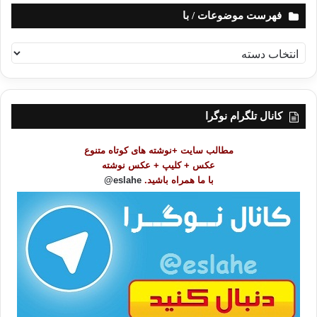
فهرست موضوعات / با
ف
ه
ر
س
ت
کانال تلگرام نوگرا
م
و
مطالب سایت +نوشته های کوتاه متنوع
ض
عکس + کلیپ + عکس نوشته
و
با ما همراه باشید.
eslahe@
ع
ا
ت
/
ب
ا