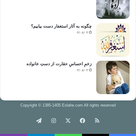
چگونه به آثار استغفار دست بیابیم؟
۰۴/۰۸/۰۳
زخمِ احساسِ حقارت از دستِ خانواده
۰۴/۰۸/۰۳
Copyright © 1385-1405 Eslahe.com All rights reserved
خوراک
فیس
X
اینستاگرام
تلگرام
بوک