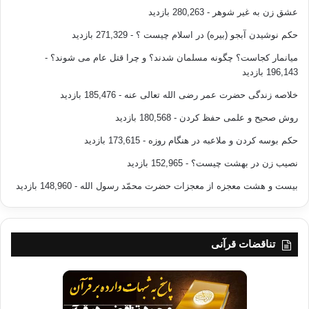
عشق زن به غیر شوهر
- 280,263 بازدید
حکم نوشیدن آبجو (بیره) در اسلام چیست ؟
- 271,329 بازدید
میانمار کجاست؟ چگونه مسلمان شدند؟ و چرا قتل عام می شوند؟
-
196,143 بازدید
خلاصه زندگی حضرت عمر رضی الله تعالی عنه
- 185,476 بازدید
روش صحیح و علمی حفظ کردن
- 180,568 بازدید
حکم بوسه کردن و ملاعبه در هنگام روزه
- 173,615 بازدید
نصیب زن در بهشت چیست؟
- 152,965 بازدید
بیست و هشت معجزه از معجزات حضرت محمّد رسول الله
- 148,960 بازدید
تناقضات قرآنی