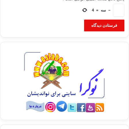
−
سه
=
4