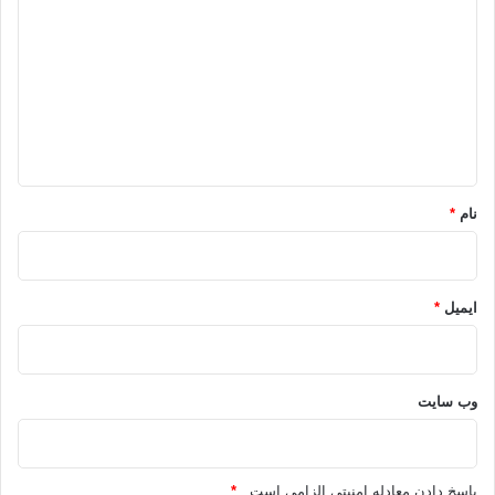
ی
د
گ
ا
ه
*
نام
*
ایمیل
*
وب‌ سایت
پاسخ دادن معادله امنیتی الزامی است .
*