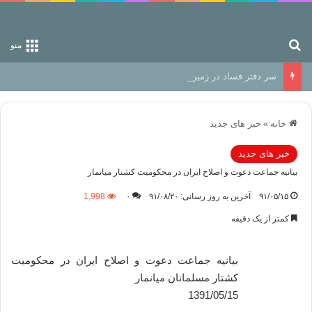
جستجو برای
منو
سر دفتر فساد در زمین‌، دوری وکناره‌گیری از راه خداست‌!
خانه
»
خبر های جدید
خبر های جدید
بیانیه جماعت دعوت و اصلاح ایران در محکومیت کشتار میانمار
۹۱/۰۵/۱۵
آخرین به روز رسانی: ۹۱/۰۸/۲۰
۰
1,998
کمتر از یک دقیقه
بیانیه جماعت دعوت و اصلاح ایران در محکومیت
کشتار مسلمانان میانمار
1391/05/15