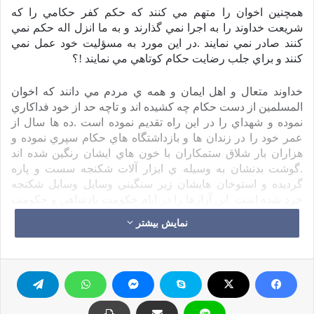
همچنين اخوان را متهم مي كنند كه حكم كفر حكامي را كه
شريعت خداوند را به اجرا نمي گذارند و به ما انزل اله حكم نمي
كنند صادر نمي نمايند .در اين مورد به مسؤليت خود عمل نمي
كنند و براي جلب رضايت حكام كوتاهي مي نمايند !؟
خداوند متعال و اهل ايمان و همه ي مردم مي دانند كه اخوان
المسلمين از دست حكام چه كشيده اند و تاچه حد از خود فداكاري
نموده و شهداي را در اين راه تقديم نموده است .ده ها سال از
عمر خود را در زندان ها و بازداشتگاه هاي حكام سپري نموده و
هزاران بار شلاق ستمكاران با خون هاي ايشان رنگين شده اند
.گوشت بدنشان به وسيله ي ابزار آلات شكنجه سست و پاره
گرديده و استوخان هايشان زير سنگيني وسايل وسايل شكنجه
خرد شده است .اين آزارها را در ايام حكومت پادشاهي و حكومت
هاي جمهوري وراست گرايان ليبرالي و چپ گرايان ماركسيست
نمایش بیشتر
متحمل شده اند .
اما اخوان در مورد قضاوت در مورد حكام داراي معيار هاي هستند
كه بر اساس آنها در برابرشان موضع گيري مي نمايند و خود را به
مراعات آن اصول پايبند مي شمارند .آن معيارها را به سبب
ستمگري حكام و زير پا نهادن حرمت و ريخته شدن خون و غصب