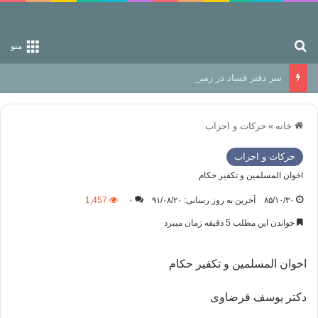
جستجو برای
منو
سر دفتر فساد در زمین‌، دوری وکناره‌گیری از راه خداست‌!
خانه
»
حركات و احزاب
حركات و احزاب
اخوان المسلمين و تكفير حكام
۸۵/۱۰/۳۰
آخرین به روز رسانی: ۹۱/۰۸/۲۰
۰
1,457
خواندن این مطلب 5 دقیقه زمان میبرد
اخوان المسلمين و تكفير حكام
دکتر یوسف قرضاوی