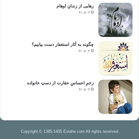
رهایی از زندانِ اوهام
۰۴/۰۸/۰۳
چگونه به آثار استغفار دست بیابیم؟
۰۴/۰۸/۰۳
زخمِ احساسِ حقارت از دستِ خانواده
۰۴/۰۸/۰۳
Copyright © 1385-1405 Eslahe.com All rights reserved