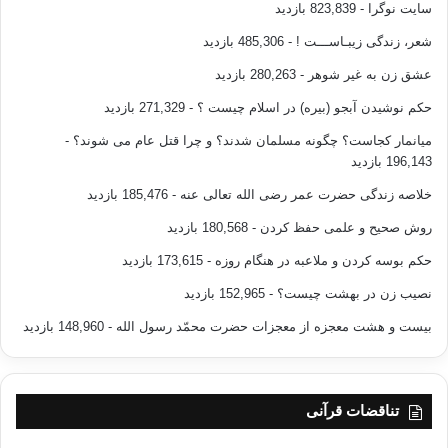
سایت نوگرا
- 823,839 بازدید
منبع : اخوان المسلمین 70سال دعوت ، تربیت و جهاد
شعر، زندگی زیبـاســـت !
- 485,306 بازدید
مؤلف : دکتر یوسف قرضاوی
عشق زن به غیر شوهر
- 280,263 بازدید
حکم نوشیدن آبجو (بیره) در اسلام چیست ؟
- 271,329 بازدید
مترجم : عبدالعزیز سلیمی
میانمار کجاست؟ چگونه مسلمان شدند؟ و چرا قتل عام می شوند؟
-
196,143 بازدید
انتشارات : نشر احسان
خلاصه زندگی حضرت عمر رضی الله تعالی عنه
- 185,476 بازدید
روش صحیح و علمی حفظ کردن
- 180,568 بازدید
حکم بوسه کردن و ملاعبه در هنگام روزه
- 173,615 بازدید
نصیب زن در بهشت چیست؟
- 152,965 بازدید
بیست و هشت معجزه از معجزات حضرت محمّد رسول الله
- 148,960 بازدید
کپی آدرس
تناقضات قرآنی