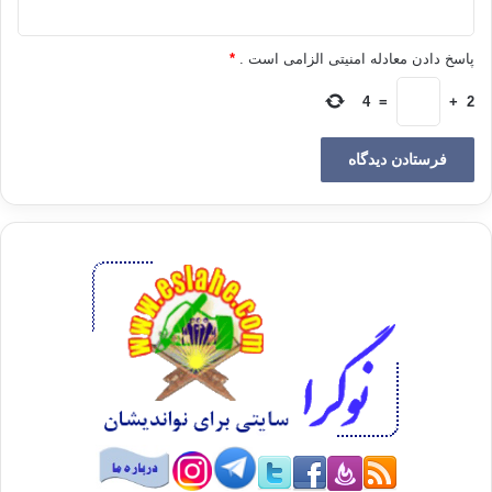
و مي فرمايد :
پاسخ دادن معادله امنیتی الزامی است .
*
«هر كس به كف . طالع بيني مراجعه نمايد و سخن او را تصديق
نمايد به آنچه خداوند بر محمد نازل نموده كفر ورزيده است »
4
=
+
2
همچنين روايت شده است كه «پس از من دوباره به راه كفر باز
نگرديد .كه بعضي از شما گردن بعضي را بزنند »ابن عباس و عامه
ي اصحاب نيز همين گونه آيه ي (وَمَن لَّمْ يَحْكُم بِمَا أَنزَلَ اللّهُ
فَأُوْلَـئِكَ هُمُ الْكَافِرُونَ ) را تأويل مي نمايند .
ابن عباس مي گويد :«اين كفر كفري نيست كه سبب خروج از
امت مسلمانان بشود .بلكه هر كس آنگونه كند مرتكب كفر شده
است اما كفر او همچون كفر كسي نيست كه به خداوند و جهان
پس از مرگ كفر ورزد طاوس نيز همين رأي را دارد و عطاء نيز
مي گويد :«آن كفر در سطحي پايين تر از كفر و ستمي كمتر از
ستم و فسقي از پايين تر فسق قرار دارد »
برخي هم مانند عكرمه آيه را اين گونه تأويل مي نمايند كه كافر
شدن كسي كه شريعت خداوند را به اجرا نمي گذارد در حالي
است كه آن را انكار هم بنمايد اما اين تأويل تأويلي در ست و