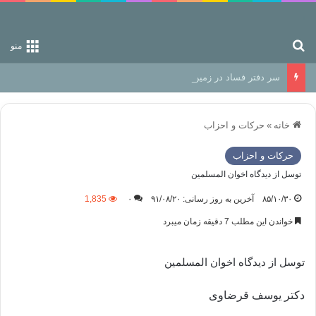
جستجو برای
منو
سر دفتر فساد در زمین‌، دوری وکناره‌گیری از راه خداست‌!
خانه
»
حركات و احزاب
حركات و احزاب
توسل از ديدگاه اخوان المسلمين
۸۵/۱۰/۳۰
آخرین به روز رسانی: ۹۱/۰۸/۲۰
۰
1,835
خواندن این مطلب 7 دقیقه زمان میبرد
توسل از ديدگاه اخوان المسلمين
دکتر یوسف قرضاوی