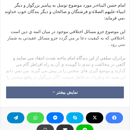
امام حسن البناءدر مورد موضوع توسل به پيامبر بزرگوار و ديگر
انبياء-عليهم الصلاة-و فرشتگان و صالحان و ديگر بندگان خوب خداوند
،مي فرمايد:
اين موضوع جزو مسائل اختلافي موجود در ميان ائمه ي دين است
.اختلافي كه به كيفيت دعا بر مي گردد جزو مسائل عقيدتي به شمار
نمي رود .
برادران سلفي از اين ديدگاه امام بناءبه شدت انتقاد مي نمايند و
گاهي در مخالفت و تندي با گوينده ي آن به راه افراطز گام مي
گذارند و موضع گيري هاي سختي را در پيش مي گيرند .من نمي دانم
اين همه داد و فريا د به خاطر چيست ؟!آن بزرگوار در واقع سخني را
اظهار نفرموده كه شايسته ي اين همه طعن و سرزنش باشد !
نمایش بیشتر
اولاًاين موضوع در ميان علما موضوع مورد اختلاف مي باشد كسي
كه كتناب هاي مشهور مذاهب حنفي ،مالكي،شافعي،حتي حنبلي را
مطالعه كرده باشد ،به وضوح به اين موضوع پي مي برد كه بسياري
از آنان توسل را به رسول خدا«ص»و بندگان خوب خدا اجازه داده اند
.