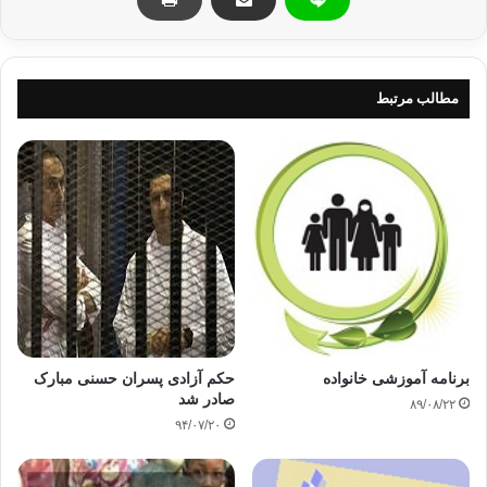
برخي هم توسل را به ايشان مكروه و برخي آن را ممنوع دانسته اند
.هر يك از ايشان داراي دلايل يا حد اقل براي اثبات نظر خود داراي
توجيهاتي هشتند .
مطالب مرتبط
مخالفان ايشان هم براي نقد و نادرستي رأي آنان همچون ديگر
مسائل اختلافي به استدلال هاي خاص خويش اشاره مي كنند .كساني
كه قايل به توسل هستند ،داراي دليل محكم اند كه عبارت است از
حديث عثمان بن حنيف كه استاد ناصر الدين آلباني نيز آن را در عين
مخالفت با توسل و جانبداري از نگرش ديگر صحيح مي داند .اما به
نظر من دليل استوار و مهمي است .حديث اين است :
امام احمد و برخي ديگر با اسناد صحيح از عثمان بن حنيف روايت مي
نمايد كه مردي نابينا نزد رسول خدا«ص» آمد و گفت :در پيشگاه
خداوند براي بهبودي چشمانم دعا كن !رسول خدا فرمود :اگر خواستم
برايت دعا مي كنم و اگر هم نخواستم آن را به تأخير مي اندازم ؛
برنامه آموزشی خانواده
حکم آزادی پسران حسنی مبارک
صادر شد
۸۹/۰۸/۲۲
زيرا اين براي تو بهتر است «و در روايتي اينگونه آمده است كه :اگر
۹۴/۰۷/۲۰
شكيبا باشي براي تو بهتر است »مرد نابينا گفت برايم دعا كن !
رسول خدا به او فرمود وضو بگيرد و دو ركعت نماز را به جاي آورد و