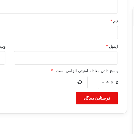
ه
*
نام
*
ایمیل
*
وب‌
پاسخ دادن معادله امنیتی الزامی است .
*
=
4
×
2