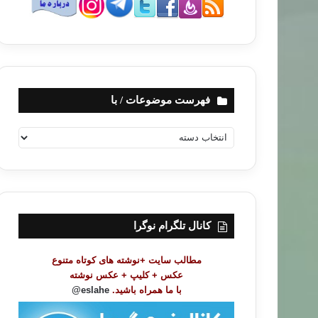
فهرست موضوعات / با
ف
ه
ر
س
ت
م
و
کانال تلگرام نوگرا
ض
و
مطالب سایت +نوشته های کوتاه متنوع
ع
عکس + کلیپ + عکس نوشته
ا
با ما همراه باشید.
eslahe@
ت
/