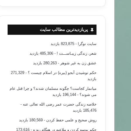
پربازدیدترین مطالب سایت
سایت نوگرا
- 823,875 بازدید
شعر، زندگی زیبـاســـت !
- 485,306 بازدید
عشق زن به غیر شوهر
- 280,263 بازدید
حکم نوشیدن آبجو (بیره) در اسلام چیست ؟
- 271,329
بازدید
میانمار کجاست؟ چگونه مسلمان شدند؟ و چرا قتل عام
می شوند؟
- 196,144 بازدید
خلاصه زندگی حضرت عمر رضی الله تعالی عنه
-
185,476 بازدید
روش صحیح و علمی حفظ کردن
- 180,569 بازدید
حکم بوسه کردن و ملاعبه در هنگام روزه
- 173,616