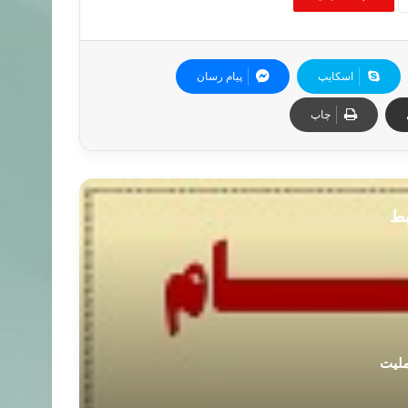
اسکایپ
پیام رسان
چاپ
بط
ملیت