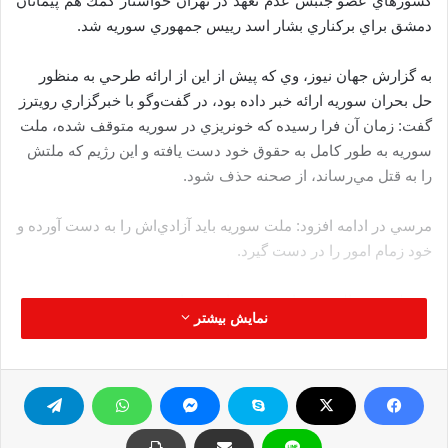
كشورهاي عضو جنبش عدم تعهد در تهران خواستار كمك هم پيمانان
دمشق براي بركناري بشار اسد رييس جمهوري سوريه شد.
به گزارش جهان نیوز، وي كه پیش از این از ارائه طرحي به منظور
حل بحران سوريه ارائه خبر داده بود، در گفت‌وگو با خبرگزاري رويترز
گفت: زمان آن فرا رسيده كه خونريزي در سوريه متوقف شده، ملت
سوريه به طور كامل به حقوق خود دست يافته و اين رژيم كه ملتش
را به قتل مي‌رساند، از صحنه حذف شود.
مرسي در ادامه افزود: ملت سوريه بايد آزادي‌اش را به دست آورده و
خود زمام امور را در دست گيرد.
مصطفي عبدالعزيز معاون وزير خارجه سابق و سفير پیشین مصر در
نمایش بیشتر
دمشق در همین رابطه به روزنامه الاخبار لبنان گفت: تداوم کشته
شدن مخالفان در جريان درگيري‌هاي روزمره و نااميدي نظام سوريه
از سيطره بر عمق مناطق كشور نشانه تحليل توان مادي و معنوي دو
طرف است تا جايي كه همه در نهايت مجبورند با طرح مصر به
منظور برون رفت از بحران سياسي سوريه همراه شوند.