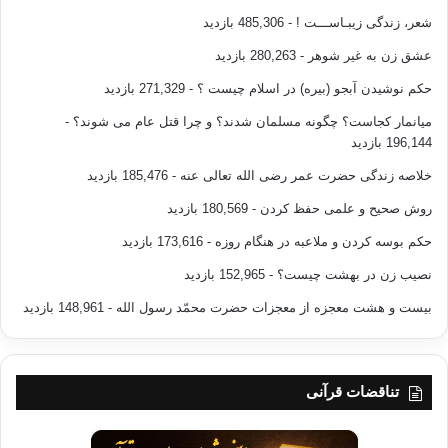
شعر، زندگی زیبـاســـت !
- 485,306 بازدید
عشق زن به غیر شوهر
- 280,263 بازدید
حکم نوشیدن آبجو (بیره) در اسلام چیست ؟
- 271,329 بازدید
میانمار کجاست؟ چگونه مسلمان شدند؟ و چرا قتل عام می شوند؟
-
196,144 بازدید
خلاصه زندگی حضرت عمر رضی الله تعالی عنه
- 185,476 بازدید
روش صحیح و علمی حفظ کردن
- 180,569 بازدید
حکم بوسه کردن و ملاعبه در هنگام روزه
- 173,616 بازدید
نصیب زن در بهشت چیست؟
- 152,965 بازدید
بیست و هشت معجزه از معجزات حضرت محمّد رسول الله
- 148,961 بازدید
تناقضات قرآنی