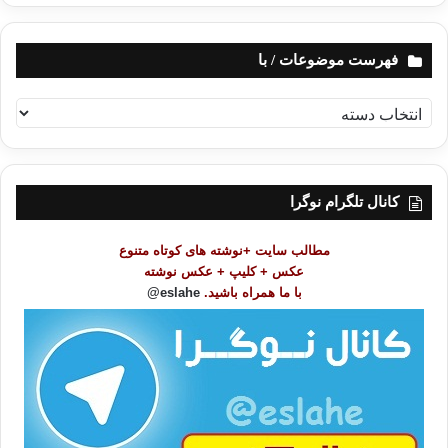
فهرست موضوعات / با
ف
ه
ر
س
ت
کانال تلگرام نوگرا
م
و
مطالب سایت +نوشته های کوتاه متنوع
ض
عکس + کلیپ + عکس نوشته
و
با ما همراه باشید.
eslahe@
ع
ا
ت
/
ب
ا