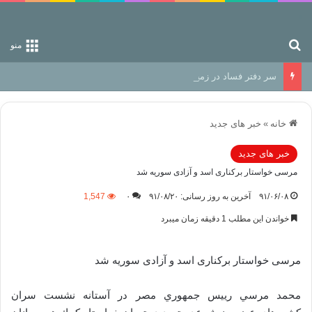
جستجو برای
منو
سر دفتر فساد در زمین‌، دوری وکناره‌گیری از راه خداست‌!
خانه
»
خبر های جدید
خبر های جدید
مرسی خواستار برکناری اسد و آزادی سوریه شد
۹۱/۰۶/۰۸
آخرین به روز رسانی: ۹۱/۰۸/۲۰
۰
1,547
خواندن این مطلب 1 دقیقه زمان میبرد
مرسی خواستار برکناری اسد و آزادی سوریه شد
محمد مرسي رييس جمهوري مصر در آستانه نشست سران