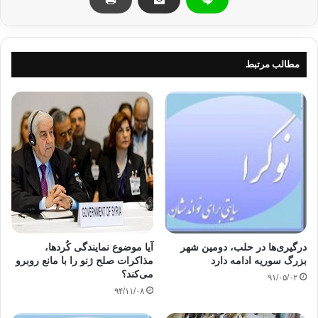
به گزارش العالم به نقل از خبرگزاري الشرق الاوسط، قرار است
مرسي صبح پنجشنبه پكن را پس از سه روز سفر به مقصد تهران
ترك كرده و در مراسم افتتاح نشست سران كشورهاي عضو عدم
مطالب مرتبط
تعهد شركت نمايد.
آزادی سوریه
سوریه
مرسی سوریه
کپی آدرس
درگیری‌ها در حلب، دومین شهر
آیا موضوع نمایندگی کُردها،
بزرگ سوریه ادامه دارد
مذاکرات صلح ژنو را با مانع روبرو
می‌کند؟
۹۱/۰۵/۰۲
۹۴/۱۱/۰۸