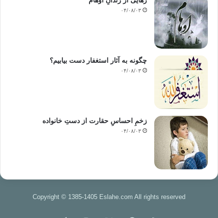
رهایی از زندانِ اوهام
۰۴/۰۸/۰۳
چگونه به آثار استغفار دست بیابیم؟
۰۴/۰۸/۰۳
زخمِ احساسِ حقارت از دستِ خانواده
۰۴/۰۸/۰۳
Copyright © 1385-1405 Eslahe.com All rights reserved