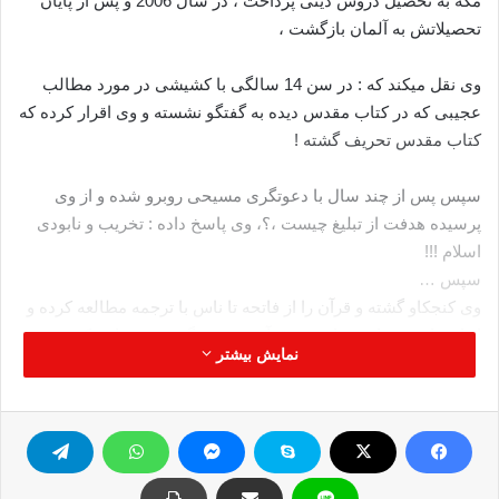
مکه به تحصیل دروس دینی پرداخت ، در سال 2006 و پس از پایان
تحصیلاتش به آلمان بازگشت ،
وی نقل میکند که : در سن 14 سالگی با کشیشی در مورد مطالب
عجیبی که در کتاب مقدس دیده به گفتگو نشسته و وی اقرار کرده که
کتاب مقدس تحریف گشته !
سپس پس از چند سال با دعوتگری مسیحی روبرو شده و از وی
پرسیده هدفت از تبلیغ چیست ،؟، وی پاسخ داده : تخریب و نابودی
اسلام !!!
سپس …
وی کنجکاو گشته و قرآن را از فاتحه تا ناس با ترجمه مطالعه کرده و
از اسماء و صفات خداوند در قرآن متعجب گشته ، صفاتی که در
نمایش بیشتر
کتاب مقدس نبوده و ندیده ، کتابی که میگوید یعقوب با خداوند
مسابقه دادند و یعقوب پیروز گشت !!
وی در حال حاضر یکی از دعوتگران برجسته غربیست که تا بحال
بیش از سه هزار آلمانی توسط وی مسلمان گشته اند ، این قضیه