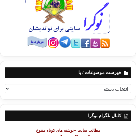
فهرست موضوعات / با
ف
ه
ر
س
ت
کانال تلگرام نوگرا
م
و
مطالب سایت +نوشته های کوتاه متنوع
ض