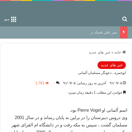
جستجو برای
منو
سر دفتر فساد در زمین‌، دوری وکناره‌گیری از راه خداست‌!
خانه
»
خبر های جدید
خبر های جدید
ابوحمزه ، دعوتگر مسلمان آلمانی
۹۱/۰۹/۰۵
آخرین به روز رسانی: ۹۱/۰۹/۰۵
۰
1,761
خواندن این مطلب 1 دقیقه زمان میبرد
اسم آلمانی او Pierre Vogel بود.
وی دروس دبیرستان را در برلین به پایان رساند و در سال 2001
مسلمان گشت ، سپس به مکه رفت و در دانشگاه ام القرای شهر