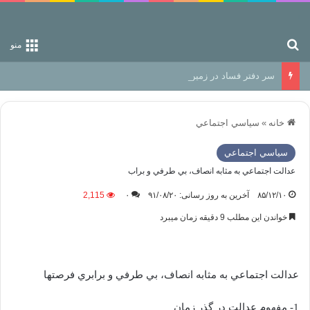
جستجو برای
منو
سر دفتر فساد در زمین‌، دوری وکناره‌گیری از راه خداست‌!
خانه
»
سياسي اجتماعي
سياسي اجتماعي
عدالت اجتماعي به مثابه انصاف، بي طرفي و براب
۸۵/۱۲/۱۰
آخرین به روز رسانی: ۹۱/۰۸/۲۰
۰
2,115
خواندن این مطلب 9 دقیقه زمان میبرد
عدالت اجتماعي به مثابه انصاف، بي طرفي و برابري فرصتها
1- مفهوم عدالت در گذر زمان