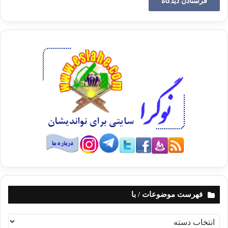
به تحصيل در رشته فلسفه پرداخت. سپس در سال 1943 پس از
اتمام دوره ليسانس به ارتش امريكا پيوست و به عنوان سرباز نيروي
زميني در جنگ در منطقه اقيانوس آرام شركت كرد. در سال 1946 از
خدمت در ارتش كناره‌گيري نمود و به نوشتن رساله دكتري خود در
زمينه فلسفه اخلاق پرداخت. وي پس از اخذ دكترا تا سال 1952 در
همان دانشگاه به تدريس فلسفه اشتغال داشت. پس به دانشگاه
كورنل رفت. و پس از چند سال به عنوان استاد فلسفه در دانشگاه
هاروارد شروع به تدريس كرد.
او در سال 1971 كتاب معروف خود را تحت عنوان نظريه عدالت
نوشت. اين كتاب تا كنون به 23 زبان ترجمه شده و بيش از 000/250
نسخه از آن در امريكا به فروش رفته است. (جهانبگلو: 1384)
و در حدود 5000 كتاب و مقاله در رد يا تفسير اين كتاب تا به امروز
نوشته شده است.
هدف راولز از نوشتن كتاب نظريه عدالت
فهرست موضوعات / با
به گفته خود او هدف‌اش از نوشتن اين كتاب «طرح نظريه سنتي
ف
قرارداد اجتماعي انديشمنداني چون لاك، روسو و كانت بود در