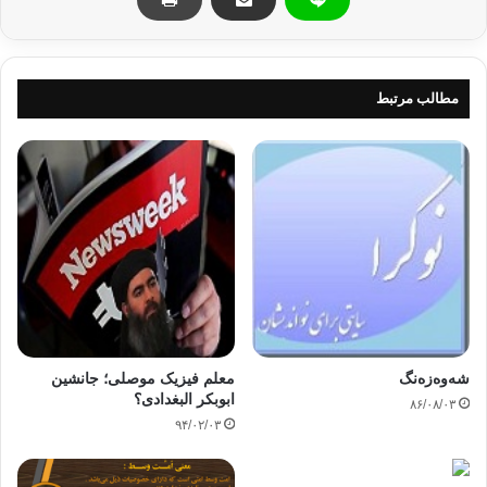
قرار گرفتن در اين جايگاه خاص و برعهده گرفتن مسئوليت‌ها
متناسب با استعدادها.
2-1 عدالت اجتماعي به مثابه شايستگي و لياقت
مطالب مرتبط
ريشه‌هاي اين برداشت از عدالت به ارسطو بر مي‌گردد. وي معتقد
بود كه عدالت به معني توزيع امكانات و مناصب براساس شايستگي و
لياقتهاست. اين برداشت امروزه هم طرفداران خاص خود را
داراست. ايده «شايسته سالاري» كه از جمله مفاهيم مورد قبول
حوزه عمومي است ناظر بر همين ديدگاست. كه در اين ايده توزيع
امكانات، رفاه، قدرت، ثروت و … و نيز به كار گماشتن افراد بايد
مبتني بر لياقت و شايستگي آنها باشد. نه جنسيت، مليت، زبان و …
3-1: عدالت اجتماعي به مثابه رعايت تناسب‌ها، استحقاقها و
شايستگيها
شەوەزەنگ
معلم فیزیک موصلی؛ جانشین
ابوبکر البغدادی؟
۸۶/۰۸/۰۳
اين تلقي و قرائت نيز بيشتر در آراء انديشمندان مسلمان مدنظر قرار
۹۴/۰۲/۰۳
گرفته است. اين گروه معتقد بودند كه عدالت اجتماعي به معني
«اعطاء كل ذي حق حقه» مي‌باشد. يعني متناسب با استعدادها و