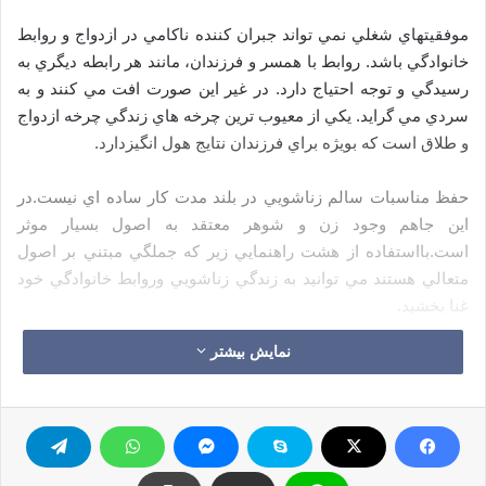
موفقيتهاي شغلي نمي تواند جبران كننده ناكامي در ازدواج و روابط
خانوادگي باشد. روابط با همسر و فرزندان، مانند هر رابطه ديگري به
رسيدگي و توجه احتياج دارد. در غير اين صورت افت مي كنند و به
سردي مي گرايد. يكي از معيوب ترين چرخه هاي زندگي چرخه ازدواج
و طلاق است كه بويژه براي فرزندان نتايج هول انگيزدارد.
حفظ مناسبات سالم زناشويي در بلند مدت كار ساده اي نيست.در
اين جاهم وجود زن و شوهر معتقد به اصول بسيار موثر
است.بااستفاده از هشت راهنمايي زير كه جملگي مبتني بر اصول
متعالي هستند مي توانيد به زندگي زناشويي وروابط خانوادگي خود
غنا بخشيد.
نمایش بیشتر
1-چشم انداز وسيعي را در نظر بگيريد.بدون داشتن يك چشم انداز
وسيع ودراز مدت،دوام آوردن در برابر مشكلات وشدايد وچالش هاي
زندگي زناشويي به شدت دشوار مي شود.به كمك يك چشم انداز
وسيع ودراز مدت مي توانيد راهي براي برخورد با مشكلات زندگي
زناشويي ومناسبات خانوادگي پيدا كنيد.