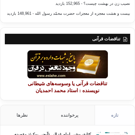
نصیب زن در بهشت چیست؟
- 152,965 بازدید
امنيت خاطر دروني و اتكاي به نفس احتياج دارند. در غير اين صورت
به طيب خاطر تن به ارتباط ، همكاري، تفويض وبه انعطاف پذيري
بیست و هشت معجزه از معجزات حضرت محمّد رسول الله
- 148,961 بازدید
نمي دهند وخود را با شرايط ونياز ديگران تطبيق نمي دهند.
در زمينه ي نقش رهبري نيز مي توانيد تغييراتي ايجاد كنيد. اما تغيير
تناقضات قرآنی
اشخاص را نگران مي كند و توليد هراس،نامطمئني و عدم احساس
امنيت خاطر مي نمايد.مي توانيد با افراد برخورد همدلانه بكنيد. اجازه
بدهيد آزادانه نگرانيهاي خود را مطرح كنند و در فراهم آمدن راه
حلهاي جديد وقابل قبول مشاركت نمايند.
به خانواده هايي بر مي خوريم كه به خوبي اداره مي شوند اما فاقد
تناقضات قرآنی یا وسوسه‌های شیطانی
رهبري هستند.به خانواده هايي بر مي خوريم كه درست حركت مي
نویسنده : استاد محمد احمدیان
كنند، براي همه ي افراد خانواده برنامه اي دارند، با اين حال از
احساس گرمي و صميميت محروم هستند. در اين شرايط بچه ها به
محض اينكه بتوانند از خانواده فاصله مي گيرند وممكن است كه ديگر
تازه
پرخواننده
نظرها
هرگز مگر از روي احساس وظيفه به آن برنگردند.
اگر مادر پيوسته در نقش توليدكننده، تمام كارهاي خانواده را انجام
کتابفروشی امام غزالی (آیجی بوک): مقصدی