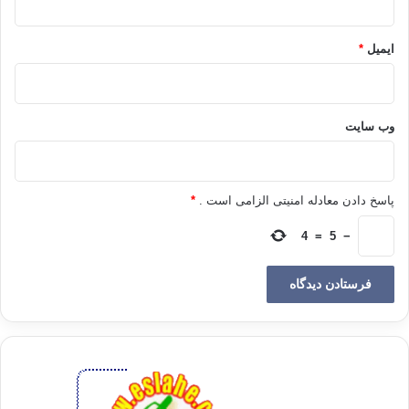
منتقل مي شوند. بنابراين الگو قرار گرفتن ما در هر روز زندگي
فرزندانمان نقش آفرين است.
ایمیل
*
ما به شدت تحت تأثير نمايشنامه هاي زندگي خود هستيم اما مي
توانيم اين نمايشنامه ها را بازنويسي كنيم. مي توانيم الگوي جديدي
انتخاب كنيم و روابط تازه اي ايجاد نماييم. نمايشنامه هاي بهتر با
وب‌ سایت
خواندن چند كتاب خوب حاصل نمي شوند، به الگوهاي مناسب احتياج
داريم. اصول صحيح و معتبر نمي توانند الگوي غلط را جبران كنند. با
دوست داشتن دانش آموزان و با عشق ورزيدن به آنها تدريس اصول
پاسخ دادن معادله امنیتی الزامی است .
*
صحيح آسان تر مي شود. با همدلي با اشخاص، توصيه و اندرز دادن
4
=
5
−
به آنها راحت تر مي شود.
بسياري از اختلافات زناشويي از آن روست كه زن و شوهر الگوهاي
متفاوتي دارند و از نمايشنامه هاي زندگي متفاوتي پيروي مي كنند.
مثلا شوهر ممكن است رسيدن به گلهاي باغچه را وظيفه ي شوهرش
بداند و آن هم صرفاً به اين دليل كه مادرش قبلاً وظيفه ي باغباني را
در منزل عهده دار بوده و زن هم ممكن است باغباني و رسيدگي به
باغچه را وظيفه ي شوهرش بداند زيرا در كودكي وي پدرش به باغچه