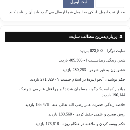
ي ديگران را مي كشند. وقتي مي بينند فرزندانشان در حد انتظار آنها
كاري صورت نداده اند با قيافه اي حق به جانب مي گويند:«مي
بعد از ثبت ایمیل، لینکی به ایمیل شما ارسال می گردد باید آن را تایید کنید.
دانستم،مي دانستم كه نمي توانند.»
پدر و مادر در نقش«مدير» وظايف مختلفي از كارهاي منزل را به
پربازدیدترین مطالب سایت
فرزندانشان تفويض مي كنند. با اين ذهنيت ميزان توليد در خانه
افزايش مي يابد.والد«مدير» نقاط ضعف فرزندانش را جبران مي
سایت نوگرا
- 823,873 بازدید
كند. مدير مي داند كه به ساختار ونظام هايي احتياج دارد. به خصوص
شعر، زندگی زیبـاســـت !
- 485,306 بازدید
به نظام هاي آموزشي، ارتباطي، اطلاعاتي وجبراني واقف است. نياز
عشق زن به غیر شوهر
- 280,263 بازدید
به رويه هاي استاندارد را هم درك مي كند.وبر اين اساس اقدام مي
نمايد.
حکم نوشیدن آبجو (بیره) در اسلام چیست ؟
- 271,329 بازدید
میانمار کجاست؟ چگونه مسلمان شدند؟ و چرا قتل عام می شوند؟
-
ماهيت زندگي زناشويي وخانوادگي به هم وابستگي متقابل را ايجاب
196,144 بازدید
مي كند. بدون مديريت در خانواده چرخ را بايد همه روزه از نو اختراع
خلاصه زندگی حضرت عمر رضی الله تعالی عنه
- 185,476 بازدید
كرد؛رويه ومقررات جاافتاده اي وجود ندارد. همه از فرط توليد خسته
مي شوند؛تضاد وابهام در نقش وجود دارد؛ و وقتي كاري صورت نمي
روش صحیح و علمی حفظ کردن
- 180,569 بازدید
گيرد افراد يكديگر را به خاطر انجام ندادن آن سرزنش مي كنند.پدر
حکم بوسه کردن و ملاعبه در هنگام روزه
- 173,616 بازدید
ومادر قبل از اينكه بتوانند به مديران خوبي تبديل شوند به استقلال،