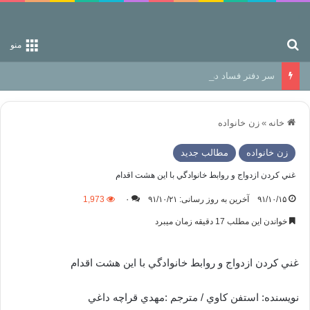
جستجو برای
منو
سر دفتر فساد در زمین‌، دوری وکناره‌گیری از راه خداست‌!
خانه
»
زن خانواده
زن خانواده
مطالب جدید
غني كردن ازدواج و روابط خانوادگي با این هشت اقدام
۹۱/۱۰/۱۵
آخرین به روز رسانی: ۹۱/۱۰/۲۱
۰
1,973
خواندن این مطلب 17 دقیقه زمان میبرد
غني كردن ازدواج و روابط خانوادگي با این هشت اقدام
نویسنده: استفن كاوي / مترجم :مهدي قراچه داغي