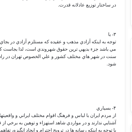
در ساختار توزيع عادلانه قدرت.
۳- با
توجه به اينكه آزادي مذهب و عقيده كه مستلزم آزادي در بجا
مي باشد جزء بديهي ترين حقوق شهروندي است، لذا بجاست ك
سنت در شهر هاي مختلف كشور و علي الخصوص تهران در ر
شود.
۴- بسياري
از مردم ايران با لباس و فرهنگ اقوام مختلف ايراني و واقعيت
آشنايي ندارند و در مواردي شاهد استهزاء و توهين به برخي از 
با توجه به اينكه رسانه ها در ترويج احترام و ايجاد انگيزه، تف