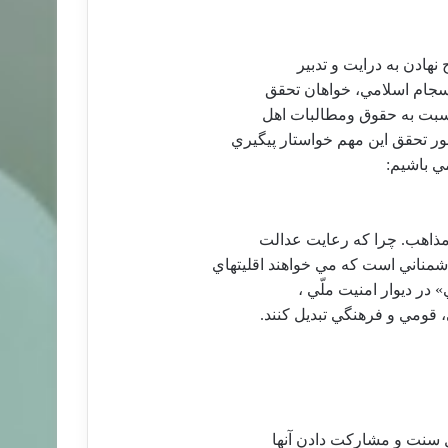
هادن به درايت و تدبير
 نسبت به حقوق ومطالبات اهل
 تحقق اين مهم خواستار پيگيري
ي باشيم:
مذاهب. چرا كه رعايت عدالت
مناني است كه مي خواهند اقليتهاي
در ديوار امنيت ملّي ،
 قومي و فرهنگي تبديل كنند.
ل سنت و مشاركت دادن آنها