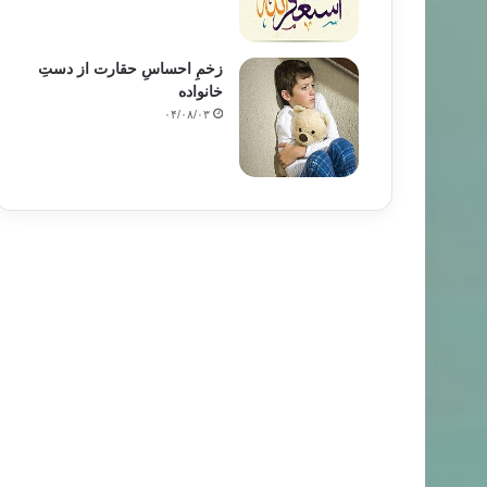
زخمِ احساسِ حقارت از دستِ
خانواده
۰۴/۰۸/۰۳