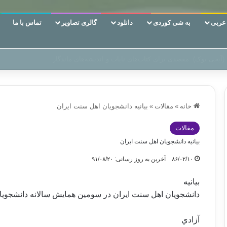
ربی
به شی کوردی
دانلود
گالری تصاویر
تماس با ما
 دوری وکناره‌گیری از راه خداست‌!
خانه
»
مقالات
»
بيانيه دانشجويان اهل سنت ايران
مقالات
بيانيه دانشجويان اهل سنت ايران
۸۶/۰۲/۱۰
آخرین به روز رسانی: ۹۱/۰۸/۲۰
بيانيه
دانشجويان اهل سنت ايران در سومين همايش سالانه دانشجو
آزادي