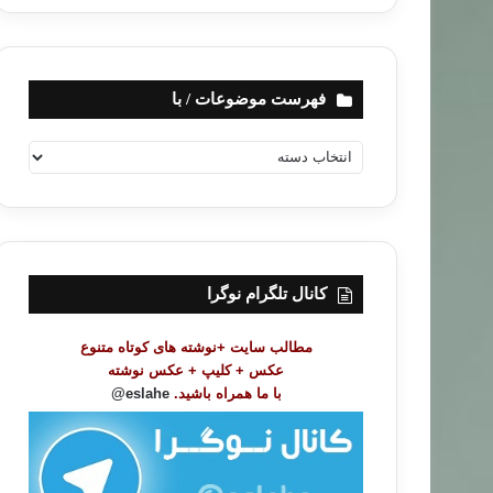
فهرست موضوعات / با
ف
ه
ر
س
ت
م
و
کانال تلگرام نوگرا
ض
و
مطالب سایت +نوشته های کوتاه متنوع
ع
عکس + کلیپ + عکس نوشته
ا
با ما همراه باشید.
eslahe@
ت
/
ب
ا