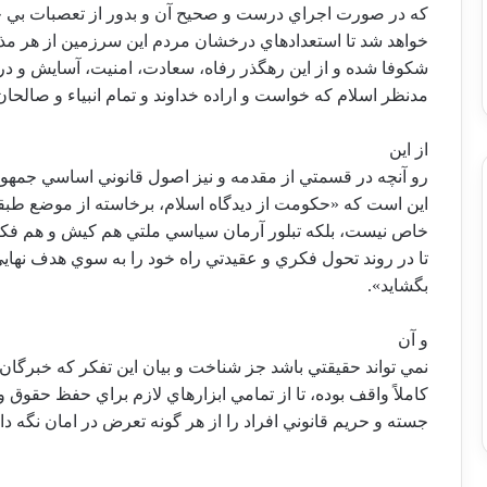
كه در صورت اجراي درست و صحيح آن و بدور از تعصبات بي 
خواهد شد تا استعدادهاي درخشان مردم اين سرزمين از هر مذ
شكوفا شده و از اين رهگذر رفاه، سعادت، امنيت، آسايش و در
مدنظر اسلام كه خواست و اراده خداوند و تمام انبياء و صال
از اين
رو آنچه در قسمتي از مقدمه و نيز اصول قانوني اساسي جمهور
اين است كه «حكومت از ديدگاه اسلام، برخاسته از موضع طبق
خاص نيست، بلكه تبلور آرمان سياسي ملتي هم كيش و هم فك
تا در روند تحول فكري و عقيدتي راه خود را به سوي هدف نها
بگشايد».
و آن
نمي تواند حقيقتي باشد جز شناخت و بيان اين تفكر كه خبرگان 
كاملاً واقف بوده، تا از تمامي ابزارهاي لازم براي حفظ حقوق 
جسته و حريم قانوني افراد را از هر گونه تعرض در امان نگه دار