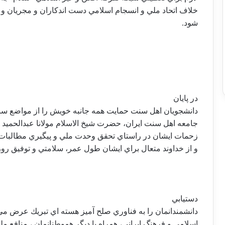
خلاف اتحاد ملي و انسجام اسلامي دست اندكاران و مجريان و 
شود.
در پايان
دانشجويان اهل سنت حمايت همه جانبه خويش را از مواضع سازن
جامعه اهل سنت ايران، حضرت شيخ الاسلام مولانا عبدالحميد حف
زحمات ايشان در راستاي تحقق وحدت ملي و پيگيري مطالبات
و از خداوند متعال براي ايشان طول عمر، سلامتي و توفيق ر
دستيابي
دانشمندانمان را به فناوري صلح آميز هسته اي تبريك عرض مي 
اسلامي و فرهنگ ايراني، همراه با ديگر هموطنانمان ، منافع م