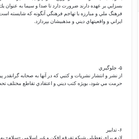
بسزايي بر عهده دارند ضرورت دارد تا صدا و سيما به عنوان ي
فرهنگ ملي و مبارزه با تهاجم فرهنگي آنگونه كه شايسته اس
ايراني و واقعيتهاي ديني و مذهبيشان بپردازد.
۵- جلوگيري
از نشر و انتشار نشريات و كتبي كه در آنها به صحابه گرانقدر پ
حرمت مي شود، بويژه كتب ديني و اعتقادي تقاطع مختلف تحص
۶- تدابير
لازم براي تعطيلي شبكه تفرقه افكن و غير اسلامي «سلام» به