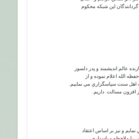
گردانندگان اين شبكه محكوم
ده عالم انديشمند و پدر دلسوز
ظه الله اعلام نموده و از
 اهل سنت سپاسگزاري مي نماييم.
وز افزون مسالت
داريم.
نمايم و نيز بر اساس اعتقاد
لي را ملاحظه و پاسداري