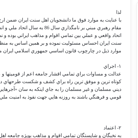
لذا
با عنايت به موارد فوق ما دانشجويان اهل سنت ايران ضمن ارج ن
مقام رهبري مبني بر نامگذاري سال 86 به سال اتحاد ملي و انسجام اسلامي، خواهان تحقق
اتحاد واقعي و عملي بين تمامي اقوام و مذاهب ايراني بوده و
سنت ايران احساس مسئوليت نموده و بر همين اساس به منظور
موارد ذيل در چارچوب قانون اساسي جمهوري اسلامي ايران م
۱- اجراي
عدالت و مساوات براي تمامي اقشار جامعه اعم از قوميتها و 
كوتاه ترين و موفق ترين راه براي كشف و شكست طرحهاي دش
ديني مسلمان و غير مسلمان را به جاي اينكه به سان «آجرهايي» 
قومي و فرهنگي باشند به روزنه هايي جهت نفوذ به امنيت ملي،
۲- اعتماد
به نخبگان و شايستگان تمامي اقوام و مذاهب بويژه جامعه اه