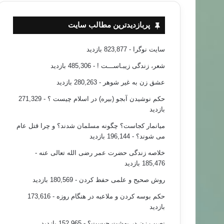
پربازدیدترین مطالب سایت
سایت نوگرا
- 823,877 بازدید
شعر، زندگی زیبـاســـت !
- 485,306 بازدید
عشق زن به غیر شوهر
- 280,263 بازدید
حکم نوشیدن آبجو (بیره) در اسلام چیست ؟
- 271,329
بازدید
میانمار کجاست؟ چگونه مسلمان شدند؟ و چرا قتل عام
می شوند؟
- 196,144 بازدید
خلاصه زندگی حضرت عمر رضی الله تعالی عنه
-
185,476 بازدید
روش صحیح و علمی حفظ کردن
- 180,569 بازدید
حکم بوسه کردن و ملاعبه در هنگام روزه
- 173,616
بازدید
نصیب زن در بهشت چیست؟
- 152,965 بازدید