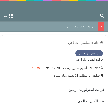
جستجو برای
منو
سر دفتر فساد در زمین‌، دوری وکناره‌گیری از راه خداست‌!
خانه
»
سياسي اجتماعي
سياسي اجتماعي
قرائت ايدئولوژيك از دین
۸۶/۰۳/۱۴
آخرین به روز رسانی: ۹۱/۰۸/۲۰
۰
1,719
خواندن این مطلب 11 دقیقه زمان میبرد
قرائت ايدئولوژيك از دین
عبد الکبیر صالحی