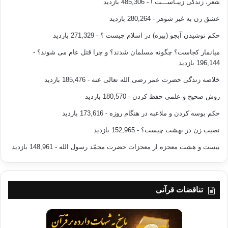
شعر، زندگی زیبـاســـت !
- 485,306 بازدید
راه اندازي موتور مسابقات تسليحاتي ايفا
عشق زن به غیر شوهر
- 280,264 بازدید
ميكردند، نه تنها كه در جذب پذيرشها توفيق نيافت، بلكه آماج نقدهاي
تيزوتند نيز
حکم نوشیدن آبجو (بیره) در اسلام چیست ؟
- 271,329 بازدید
قرارگرفت. ولي با افول ايدئولوژي ويرانگر كمونيزم و پايان يافتن
میانمار کجاست؟ چگونه مسلمان شدند؟ و چرا قتل عام می شوند؟
-
جنگ سرد، اين
196,144 بازدید
نظريه- كه ميرفت اندك اندك در زير خاكستر نقدها به خاموشي گرايد-
دوباره چهره
خلاصه زندگی حضرت عمر رضی الله تعالی عنه
- 185,476 بازدید
برافروخت و سربرافراخت؛ زيرا همزمان با پايان جنگ سرد، آمريكا به
روش صحیح و علمی حفظ کردن
- 180,570 بازدید
رهبري جورج بوش
پدر، با طرح دكترن نظم نوين جهاني، طَرفِ كلاه كج نهاد و آئين
حکم بوسه کردن و ملاعبه در هنگام روزه
- 173,616 بازدید
سروري جهان را مرام
نصیب زن در بهشت چیست؟
- 152,965 بازدید
خويش ساخت.
بیست و هشت معجزه از معجزات حضرت محمّد رسول الله
- 148,961 بازدید
بر پاية اين دكترين، آمريكا استراتژي كلان
خود را در راستاي رهبري
جهانِ پس از جنگ و
هدايت پروسة جهاني شدن به نفع خود، طراحي نمود.
تناقضات قرآنی
حساسيت هاي نظمِ نوينِ جهاني و جهاني شدن،
باعث شد كه اروپاييان مرزهاي ايدئولوژيك خود را درهم شكنند. آنان
دريافتند كه در