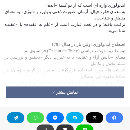
ايدئولوژي واژه اي است كه از دو كلمة «ايده»
به معناي فكر، خيال، آرمان، صورت ذهني و باور، و «لوژي» به معناي
منطق و شناخت،
تركيب يافته؛ و در لغت عبارت است از «علم به عقيده» يا «عقيده
شناسي».
اصطلاح ايدئولوژي اولين بار در سال 1795
توسط دوستوت د تراسي (
Destutt de Tracy
) فرانسوي به
معناي «دانش آراء و عقايد» يا به عبارت ديگر «تحقيق و بررسي در
منشأ تحول و تكامل
انديشه ها» مورد استفاده قرارگرفت. سپس در گردونة زمان، در
ساحة مفهوم اين اصطلاح
دگرگونيهاي چشمگيري رخ داد و مفهوم نخستين آن با رواج مفاهيم
تازه رنگ باخت و
نمایش بیشتر
نامأنوس شد.
تعريفي كه از ايدئولوژي طي چند دهة اخير، از
نظر محتوايي كانون پژوهشهاي نقادانه و ارزيابانة محققان و انديشه
ورزان بوده است،
به گونة ذيل قرائت ميشود: