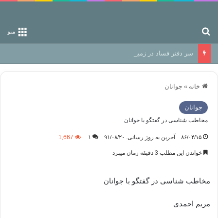
جستجو برای
منو
سر دفتر فساد در زمین‌، دوری وکناره‌گیری از راه خداست‌!
خانه
»
جوانان
جوانان
مخاطب شناسی در گفتگو با جوانان
۸۶/۰۴/۱۵
آخرین به روز رسانی: ۹۱/۰۸/۲۰
۱
1,667
خواندن این مطلب 3 دقیقه زمان میبرد
مخاطب شناسی در گفتگو با جوانان
مریم احمدی