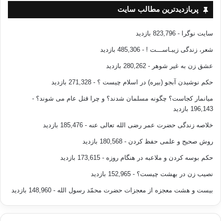
آنان کمک شود که هدفهای خود را انتخاب و برای آن کوشش نمایند و
پربازدیدترین مطالب سایت
در این راه آموزش
مهارتهای زندگی سبب می شود تا بهتر بتوانند با مشکلات و معضلات
سایت نوگرا
- 823,796 بازدید
زندگی های عصر ماشینی
مقابله کنند.
شعر، زندگی زیبـاســـت !
- 485,306 بازدید
عشق زن به غیر شوهر
- 280,262 بازدید
به نظر می رسد آشنایی جوانها با ارزشها به نحوی که خدا ،
رسول خدا و انبیاء و علمای جامعه راه را نشان داده اند به خوبی
حکم نوشیدن آبجو (بیره) در اسلام چیست ؟
- 271,328 بازدید
فکرش را به سوی
میانمار کجاست؟ چگونه مسلمان شدند؟ و چرا قتل عام می شوند؟
-
درست اندیشیدن هدایت خواهد کرد.
196,143 بازدید
در پایان اینکه متأسفانه در اغلب اوقات نه تنها در نحوه
خلاصه زندگی حضرت عمر رضی الله تعالی عنه
- 185,476 بازدید
ارتباط با جوان بلکه در سایر ارتباطات اجتماعی نیز فراموش می
روش صحیح و علمی حفظ کردن
- 180,568 بازدید
کنیم که «گوش دادن
رمز ارتباط است» و خوب گوش دادن را از یکدیگر دریغ می کنیم.
حکم بوسه کردن و ملاعبه در هنگام روزه
- 173,615 بازدید
شاید کلید طلایی موفقیت
نصیب زن در بهشت چیست؟
- 152,965 بازدید
در ارتباط با جوان این است که بدانیم «تفاوت نسیم و طوفان در نوع
برخورد است.»
بیست و هشت معجزه از معجزات حضرت محمّد رسول الله
- 148,960 بازدید