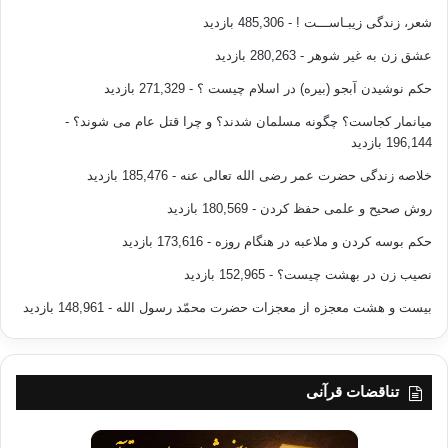
شعر، زندگی زیبـاســـت !
- 485,306 بازدید
عشق زن به غیر شوهر
- 280,263 بازدید
حکم نوشیدن آبجو (بیره) در اسلام چیست ؟
- 271,329 بازدید
میانمار کجاست؟ چگونه مسلمان شدند؟ و چرا قتل عام می شوند؟
-
196,144 بازدید
خلاصه زندگی حضرت عمر رضی الله تعالی عنه
- 185,476 بازدید
روش صحیح و علمی حفظ کردن
- 180,569 بازدید
حکم بوسه کردن و ملاعبه در هنگام روزه
- 173,616 بازدید
نصیب زن در بهشت چیست؟
- 152,965 بازدید
بیست و هشت معجزه از معجزات حضرت محمّد رسول الله
- 148,961 بازدید
تناقضات قرآنی