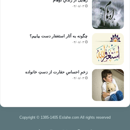
رهایی از زندانِ اوهام
۰۴/۰۸/۰۳
چگونه به آثار استغفار دست بیابیم؟
۰۴/۰۸/۰۳
زخمِ احساسِ حقارت از دستِ خانواده
۰۴/۰۸/۰۳
Copyright © 1385-1405 Eslahe.com All rights reserved