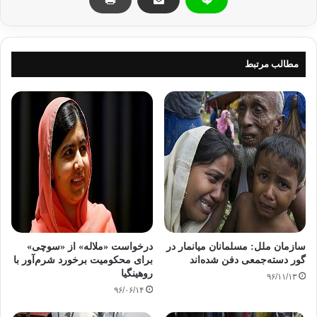
مسلمانان فلسطین
مسلمانان میانمار
وضعیت رقت بار مسلمانان فلسطین
مطالب مرتبط
کپی آدرس
سازمان ملل: مسلمانان میانمار در
درخواست «ملاله» از «سوچی»
گور دسته‌جمعی دفن شده‌اند
برای محکومیت برخورد شرم‌آور با
روهینگیا
۹۶/۱۱/۱۳
۹۶/۰۶/۱۴