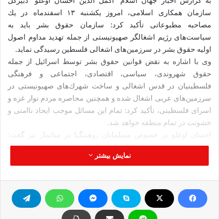
به گزارش اخبار جهان اسلام “اكمل الدین احسان اوغلو” دبیركل
سازمان همكاری اسلامی، امروز یكشنبه ۱۳ اسفندماه در یك
مصاحبه مطبوعاتی تأكید كرد: سازمان حقوق بشر باید به
سیاست‌های رژیم اشغالگر صهیونیستی از جمله تهدید مداوم اصول
اولیه حقوق بشر در سرزمین‌های اشغالی فلسطین رسیدگی نماید.
وی با اشاره به نقض قوانین حقوق بشر توسط اسرائیل از جمله
حقوق شهروندی، سیاسی، اقتصادی، اجتماعی و فرهنگی
فلسطینیان در قدس اشغالی و ساخت شهرك‌های صهیونیستی در
سرزمین‌های عربی اشغال شده و همچنین محاصره مردم نوار غزه و
اسرای فلسطینی، تأكید كرد:‌ تمام این مسائل موجب ایجاد ناامنی و
خشونت در تمام منطقه خواهد شد.
احسان اوغلو در خصوص مسلمانان روهینگیا در میانمار نیز گفت:
اوضاع مسلمانان روهینگیا منبع اصلی نگرانی سازمان همكاری
نمایش بیشتر
اسلامی است، به ویژه كه حقوق این مسلمانان نیز به شدت نادیده
گرفته شده است.
سازمان همكاری اسلامی خواستار بررسی اوضاع
مسلمانان فلسطین و میانمار شد