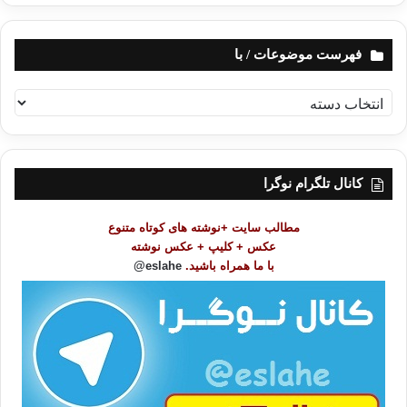
فهرست موضوعات / با
ف
ه
ر
س
ت
کانال تلگرام نوگرا
م
و
مطالب سایت +نوشته های کوتاه متنوع
ض
عکس + کلیپ + عکس نوشته
و
با ما همراه باشید.
eslahe@
ع
ا
ت
/
ب
ا