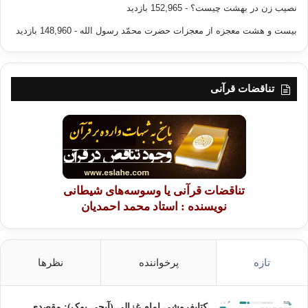
نصیب زن در بهشت چیست؟
- 152,965 بازدید
بپذیرند و حق را بفهمند و ایمان بیاورند و به مقتضای علم و ایمان خود
عمل کنند، بلکه به آن گوش می دهند تا با سخن چینی و جاسوسی
بیست و هشت معجزه از معجزات حضرت محمّد رسول الله
- 148,960 بازدید
کردن آن سخنان ایجاد فتنه کنند.
از پیامبر(ص) چنین روایت است که فرمود:
تناقضات قرآنی
1. نمام داخل بهشت نمی رود.
2. هر کس در راه سخن چینی بین دو نفر گام بردارد خداوند
آتشی در قبر او مسلط خواهد نمود که او را بسوزاند و هرگاه از قبر
بیرون آید خداوند یک جانور درنده ی سیاه بر او مسلط خواهد کرد که
تناقضات قرآنی یا وسوسه‌های شیطانی
گوشت او را بخورد تا داخل جهنم شود.
نویسنده : استاد محمد احمدیان
3. روزی خطاب به اصحاب فرمود: (آیا شما را به بدترین انسان
ها آگاه سازم ؟ عرض کردند: بله یا رسول الله. فرمود: کسانی که در
تازه
پرخواننده
نظرها
میان مردم به سخن چینی گام بر می دارند و بین دوستان تفرقه می
اندازند و روابط صمیمانه ی آنها را تبدیل به روابط خصمانه و کینه
توزانه می کنند.)
کتابفروشی امام غزالی (آیجی بوک): مقصدی