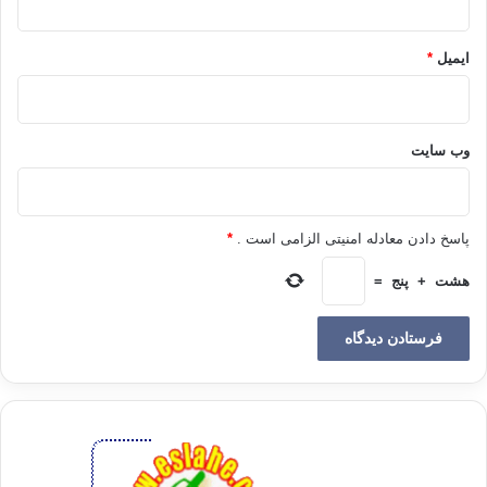
2. (مهین).یعنی کسی که بسیار حقیر و پست است.
ایمیل
*
3. (هماز). یعنی کسی که بسیار عیب جو و طعنه زننده است.
این قسمت شامل فرد غیبت کننده نیز می شود.
وب‌ سایت
4. (مشاء بنمیم). یعنی کسی که بین مردم به قصد آنکه با سخن
چینی بین آنان ایجاد فتنه و فساد کند و روابط بین آنان را تیره سازد
رفت و آمد می کند.
پاسخ دادن معادله امنیتی الزامی است .
*
هشت
+
پنج
=
5. (مناع للخیر). یعنی از رسیدن خیری به مردم و یا به اهلش
بسیار منع کننده است.
6. (معتد). کسی که از حدود الهی تجاوز می کند.
7. (اثیم). کسی که گناه فراوان مرتکب می شود.
8. (عتل). یعنی کسی که بسیار خشن و درشت خو است.