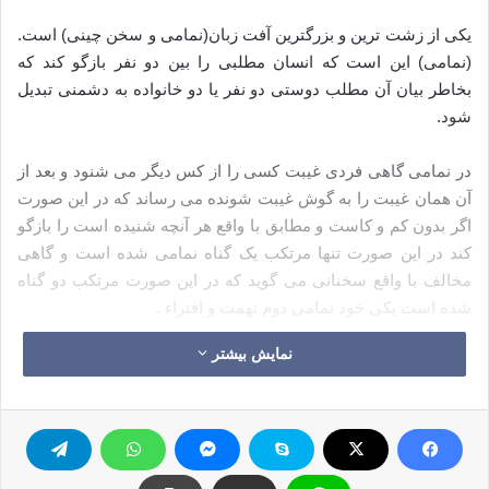
یکی از زشت ترین و بزرگترین آفت زبان(نمامی و سخن چینی) است.
(نمامی) این است که انسان مطلبی را بین دو نفر بازگو کند که
بخاطر بیان آن مطلب دوستی دو نفر یا دو خانواده به دشمنی تبدیل
شود.
در نمامی گاهی فردی غیبت کسی را از کس دیگر می شنود و بعد از
آن همان غیبت را به گوش غیبت شونده می رساند که در این صورت
اگر بدون کم و کاست و مطابق با واقع هر آنچه شنیده است را بازگو
کند در این صورت تنها مرتکب یک گناه نمامی شده است و گاهی
مخالف با واقع سخنانی می گوید که در این صورت مرتکب دو گناه
شده است یکی خود نمامی دوم تهمت و افتراء .
نمایش بیشتر
آیات و روایاتی از حضرت رسول اکرم (ص) در مورد مذمت نمامی
ذکر شده است که در این جا به برخی از آنان اشاره خواهیم کرد:
(رعد 25 )(وکسانی که عهدی را که با خداوند بسته اند می شکنند و در
مقام قطع آنچه را خداوند امر به وصل آن نموده می باشند و در زمین
فساد می کنند لعنت الهی برایشان است و عاقبت بدی خواهند