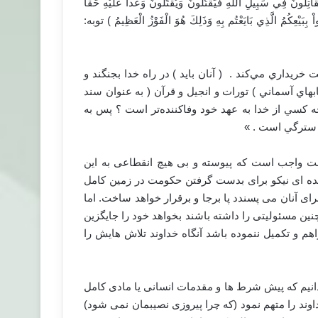
ُقَاتِلُونَ فِي سَبِيلِ اللّهِ فَيَقْتُلُونَ وَيُقْتَلُونَ وَعْداً عَلَيْهِ حَقّاً
 بِبَيْعِكُمُ الَّذِي بَايَعْتُم بِهِ وَذَلِكَ هُوَ الْفَوْزُ الْعَظِيمُ ‏) توبه:
 خريداري مي‌كند . ( آنان بايد ) در راه خدا بجنگند و
بهاي آسماني ) تورات و انجيل و قرآن ( به عنوان سند
 كسي از خدا به عهد خود وفاكننده‌تر است‌ ؟ پس به
 سترگي است . ‏»
ت واجب است که پیوسته و بی هیچ انقطاعی به این
عده ای نیکو برای بدست گرفتن حکومت در زمین کامل
برای آنان می پسندد پا برجا و برقرار خواهد ساخت. اما
ین مسئولیتی را داشته باشند بخواهد خود را جایگزین
م و تکمیل ننموده باشد آنگاه خداوند تلاش هایش را
انیم که پیش شرط ها و مقدمات انسانی یا مادی کامل
وند را متهم نمود (که چرا پیروزی نصیب­مان نمی شود)