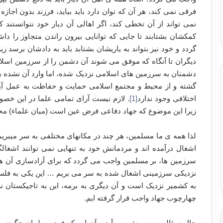
فرقی نمی کند، هر آن که توان دارد باید بیاید، فرزند بدون اجازه
نمی تواند از آن تخطی کند، اگر اهالی آن دیار خود نتوانستند ک
کمکشان بشتابند تا جایی که توانایی بیرون راندن متجاوز را دا
گردد و خود نیز بتواند به یاریشان بشتابد باید به دادشان برسد 
دیگران تا آنگاه که موفق می شوند آن دشمن را از سرزمین اسلامی
دشمنان به سرزمین های اسلامی نزدیک شده، اما وارد آن نشده بودن
گشته و از محیط و مجتمع اسلامی حمایت و حفاظت به عمل آی
اختلافی وجود ندارد
[1]
. لازم نیست آرای تمامی علما در این خ
زیرا این موضوع که جهاد دفاعی فرض عین است (میان علماء) م
لذا همه ی ما مسلمین، هر چند در مکان­های مختلفی به سر می­بری
اشغال درآمده اند و مردمانش خود به تنهایی نمی توانند اشغالگر
سرزمین ها، بر مسلمین واجب می گردد که برای آزادسازی آن ها 
نزدیکی سرزمینی اشغال شده به سر می بریم … این یکی به فلسطی
به کشمیر نزدیک است و آن دیگری به برمه، این به تاجیکستان 
چهارچوب جهاد واجب قرار گرفته ایم.
حال سؤالی مهم پیش می آید و آن این که فرد مسلمان چگونه می