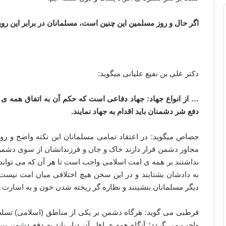
اگر حال و روز مسلمین این چنین است، مسلمانان در برابر این رویدا
دکتر علی بن نفیع علیانی می­گوید:
… از انواع جهاد: جهاد دفاعی است که حکم آن به اتفاق همه 
دفع شر دشمنان باید اقدام به جهاد نمایند.
جصاص می­گوید: در اعتقاد تمامی مسلمانان این نکته واضح و 
مجاور دشمن قرار دارند خاک و جان و فرزندانشان از سوی دشمن م
نداشتند بر همه ی امت اسلامی واجب است تا هر آن که می تواند 
به دادشان بشتابند و در این سخن هیچ اختلافی میان امت نیست،
دیگر مسلمانان بنشینند و نظاره گر ریخته شدن خون و به اسارت
قرطبی می گوید: هرگاه دشمن بر یکی از مناطق (اسلامی) تسلط ی
واجب می گردد؛ آنگاه همه ی اهل آن دیار باید به دفع دشمن بپردا