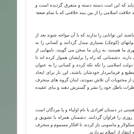
یابد که این امت دسته دسته و متفرق گردیده است و
دشمنان اسلام بعد از سال­های طولانی، توطئه و نیرنگ موفق شدند خلافت اسلامی را از بین ببند خلافتی که با تمام ضعف­
ند این توانایی را ندارند که با آن مواجه شوند بعد از
ت­های (کوچک) بسیاری مبدل گردانند و کسانی را به
ما هستند، به زبان ما سخن می گویند، نام­هایی از
ارند. دشمنانی که راه را برایشان هموار کرده اند تا
ولت اسلامی را تکه تکه کرده و کسانی را به عنوان
ع و فرمانبردار خودشان باشند، این بار برای ایجاد
ز محتویات آن تلاش نمودند، اینان گروه های منحرف
 نظرات باطل خود را نشر و گسترش دهند و بنای عقیده
ستی در دستان افرادی با نام اولیاء و یا مردگان است
 روزی را فراوان گردانند. دشمنان همراه با تشویق و
 سکولار و ماسونی باز کردند تا افکار مسموم و منحرف
نتقاد از اسلام بپردازند.