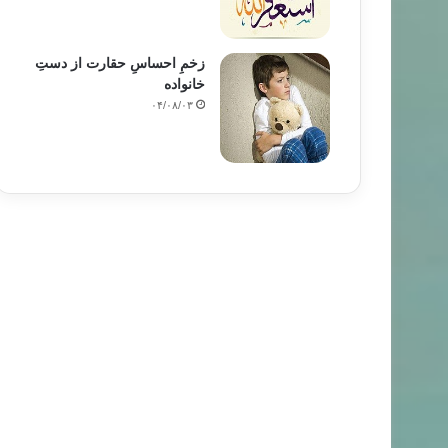
زخمِ احساسِ حقارت از دستِ
خانواده
۰۴/۰۸/۰۳