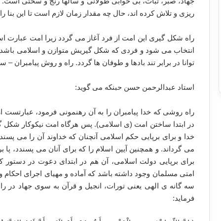
جهاد، صبر، ثبات، بی خوابی طولانی و سال­ها رنج و سختی است. د
ریزی و تلاش کرده اند، حال چه مقدار زمان لازم است تا این بنا را
راه شکل گیری این امت از فرد آغاز می گردد زیرا امت عبارت است
انتخاب می شود و فردی که شکل گیریش متوازن و اسلامی باشد 
توانا در برابر تند بادها و طوفان ها گردد. راه و روش پیامبران – س
استاد عبدالرحمن حسن حبنکه می گوید:
راه روشی که خدا پیامبران را به آن رهنمونی فرمود، عبارتست از
در ابتدا ساختن امت (ی اسلامی). پس هرگاه امت نیکوکار شکل 
خدا و برای برپایی حکم اسلامی آنچنان که خداوند آن را می پسندد 
می گرداند. و همچنین آیین اسلام را که برای آنان می پسندد، پا
برای برپایی دولت اسلامی، آن هم در ابتدای دعوت در دستور کار 
امتی مسلمان وجود داشته باشد که آماده و مهیای اجرای احکام و 
سه گانه ی الهی یعنی تورات، انجیل و قرآن به سوی جهاد در راه 
فرماید: