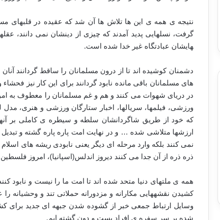
نتیجه ی همه ی این ها تلاش ها آن شد که عقیده در قلب­های م
هایشان عبادتگاه غیر خدا شده است.
دشمنان کوشیده اند تا از درون مسلمانان را ساقط گردانند آنان
های مسلمانان باقی مانده نابود گردانند برای این کار نیز فحشا
در دریای شهوات می کنند و هم و غم مسلمانان را معطوف به امو
ورزشی، فیلم­ها، سریال­ها، اخبار ستارگان ورزشی و هنری، مدل 
که خود از طریق شاگردانشان سلطه و سیطره ی کاملی بر آن­ها د
ارزش­ها متلاشی شده … و در نهایت امت پاره پاره گشته و تبدیل ب
نمی کنند بلکه وارد مرحله ای دیگر یعنی نابودی ریشه های اسلام
ذره ذره از آن جدا می کنند دیروز اندلس(اسپانیا)، امروز فلسطی
همه ی ملت­های دنیا متحد شده اند تا امت ما را نیست و نابود ک
کشیدن نقشه­هایی مکارانه و مزدورانه حملاتی تند و وحشیانه را
وسایل ارتباط جمعی خبر از گشوده شدن جبهه ای جدید برای کش
شده بر سر سفره ی افراد پست و دون گشته ایم.