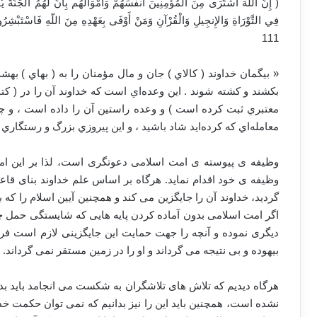
(‏ إِنَّ اللّهَ اشْتَرَى مِنَ الْمُؤْمِنِينَ أَنفُسَهُمْ وَأَمْوَالَهُم بِأَنَّ لَهُمُ الجَنَّةَ ي
فِي التَّوْرَاةِ وَالإِنجِيلِ وَالْقُرْآنِ وَمَنْ أَوْفَى بِعَهْدِهِ مِنَ اللّهِ فَاسْتَبْشِرُواْ
111
«‏ بيگمان خداوند ( كالاي ) جان و مال مؤمنان را به ( بهاي ) بهشت
بكشند و كشته شوند . اين وعده‌اي است كه خداوند آن را در ( كتا
معتبري ثبت كرده است ) و وعده راستين آن را داده است ، و چه
معامله‌اي كه كرده‌ايد شاد باشيد ، و اين پيروزي بزرگ و رستگاري
وظیفه ی پیوسته ی امت اسلامی دعوتگری است، لذا بر این ام
وظیفه ی خود اقدام نماید. هرگاه بر اساس علم خداوند بنای قا
گردید، خداوند آن را جایگزین می کند و همچنین آیین اسلام را که 
اگر امت اسلامی بدون آماده کردن پایه هایی که شایستگی حمل چن
دیگری نموده و آنچه را جهت حمایت این جایگزینی لازم است فراه
بیهوده و بی نتیجه می گرداند و او را در زمین مستقر نمی گرداند.
هرگاه دیدیم که تلاش های تلاشگران به شکست می انجامد باید بد
نشده است، همچنین باید این را نیز بدانیم که نمی توان حکمت خدا