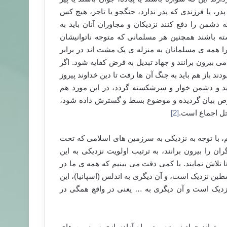
 پدر، یا فرزندی که پدر ندارد، جنگجو یا تاجر، هیچ کس
ه دشمن را دفع کنند نزدیکان و مجاوران آنان باید به
شته باشند همچنین هر مسلمانی که متوجه ناتوانیشان
زیرا همه ی مسلمانان به منزله ی یک مشت اند در برابر
 بیرون برانند و جهاد تبدیل به فرض کفایه شود. اگر
د باز هم باید به جنگ آن ها رفت تا دین خداوند پیروز
د و دشمن خوار و سرشکسته گردد، در این مورد هم
صوص بیان گردیده و موضوع بسط و گسترش داده شود،
حل اجماع است.
[2]
م، با توجه به نزدیکی به سرزمین های اسلامی که تحت
ان را بیرون برانند، به ترتیب اولویت نزدیکی به این
تلاش نمایند. با کمی دقت می بینیم که همه ی ما در
ن نزدیک است، و آن دیگری به اندلس (اسپانیا)، این
نزدیک است و آن دیگری به … یعنی در واقع همگی در
 تواند جهاد نموده و در راه آزادسازی سرزمین های