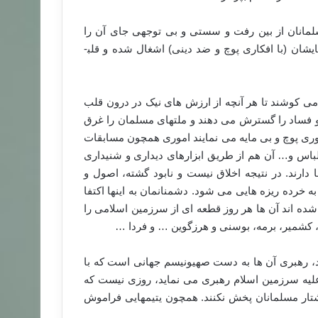
سلمانان از بین رفت و سستی و بی توجهی جای آن را
گرفت، نسل­هایی پدید آمدند که چیزی از دینشان نمی دانند، عقل­هایشان (با افکاری پوچ و ضد دینی) اشغال شده و قلب­
 می کوشند تا هر آنچه از ارزش های نیک در درون قلب
ء و فساد را گسترش می دهند و ملت­های مسلمان را غرق
ری پوچ و بی مایه می نمایند اموری همچون مسابقات
لباس و… آن هم از طریق ابزارهای دیداری و شنیداری
ارند. در نتیجه اخلاق نیست و نابود گشته، اصول و
ه خرده ریزه هایی می شود. دشمنانمان به این­ها اکتفا
 شده اند آن ها هر روز قطعه ای از سرزمین اسلامی را
ن، کشمیر، برمه، بوسنی و هرزگوین … و فردا …
نند، رهبری آن ها به دست صهیونیسم جهانی است که با
 علیه سرزمین اسلام رهبری می نماید، روزی نیست که
تار مسلمانان پخش نکنند. همچون یتیم­هایی فراموش