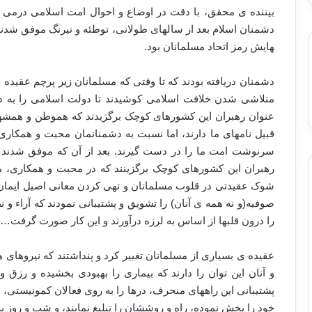
بیننده ی محقق، با دقت در اوضاع و احوال امت اسلامی درمی 
هایش رمز اتحاد مسلمانان بود.
دشمنان دریافته بودند که تا وقتی که مسلمانان زیر پرچم عقیده باش
متلاشی شدن خلافت اسلامی کوشیدند تا دولت اسلامی را به دول
عنوان رهبران این کشورهای کوچک برگزیدند که هموطن و همشهری 
قبیل نام­های ما دارند، اما نسبت به دشمنانمان محبت و همکاری د
سرنوشت امت ما را در دست گیرند. بعد از آن که موفق شدند د
رهبران این کشورهای کوچک برگزینند که در محبت و همکاری، مطی
شوک عقیدتی در قلوب مسلمانان و تهی کردن معانی اصیل ایمان ا
صوفیه(و نه همه ی آنان) را تشویق و پشتیبانی نمودند که آراء و
را درون قلب­ها از اساس به لرزه درآورند و این کار صورت گرفت…
عقیده ی بسیاری از مسلمانان تغییر کرد و پنداشتند که نیروهای ه
و آنان این توان را دارند که بیماری را بهبودی بخشیده و رزق و
پشتیبانی این راه­های منحرف، درها را به روی فعالان کمونیستی،
خود را پخش نموده، راه و روششان را تبلیغ نمایند، و شب و روز به ا