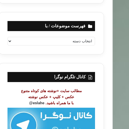
فهرست موضوعات / با
ف
ه
ر
س
ت
م
و
کانال تلگرام نوگرا
ض
و
مطالب سایت +نوشته های کوتاه متنوع
ع
عکس + کلیپ + عکس نوشته
ا
با ما همراه باشید.
eslahe@
ت
/
ب
ا