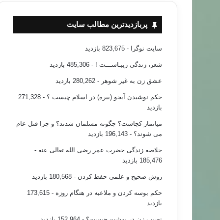
پربازدیدترین مطالب سایت
سایت نوگرا
- 823,675 بازدید
شعر، زندگی زیبـاســـت !
- 485,306 بازدید
عشق زن به غیر شوهر
- 280,262 بازدید
حکم نوشیدن آبجو (بیره) در اسلام چیست ؟
- 271,328
بازدید
میانمار کجاست؟ چگونه مسلمان شدند؟ و چرا قتل عام
می شوند؟
- 196,143 بازدید
خلاصه زندگی حضرت عمر رضی الله تعالی عنه
-
185,476 بازدید
روش صحیح و علمی حفظ کردن
- 180,568 بازدید
حکم بوسه کردن و ملاعبه در هنگام روزه
- 173,615
بازدید
نصیب زن در بهشت چیست؟
- 152,964 بازدید