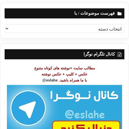
فهرست موضوعات / با
ف
ه
ر
س
ت
کانال تلگرام نوگرا
م
و
مطالب سایت +نوشته های کوتاه متنوع
ض
عکس + کلیپ + عکس نوشته
و
با ما همراه باشید.
eslahe@
ع
ا
ت
/
ب
ا