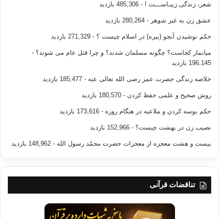
شعر، زندگی زیبـاســـت !
- 485,306 بازدید
عشق زن به غیر شوهر
- 280,264 بازدید
حکم نوشیدن آبجو (بیره) در اسلام چیست ؟
- 271,329 بازدید
میانمار کجاست؟ چگونه مسلمان شدند؟ و چرا قتل عام می شوند؟
-
196,145 بازدید
خلاصه زندگی حضرت عمر رضی الله تعالی عنه
- 185,477 بازدید
روش صحیح و علمی حفظ کردن
- 180,570 بازدید
حکم بوسه کردن و ملاعبه در هنگام روزه
- 173,616 بازدید
نصیب زن در بهشت چیست؟
- 152,966 بازدید
بیست و هشت معجزه از معجزات حضرت محمّد رسول الله
- 148,962 بازدید
تناقضات قرآنی