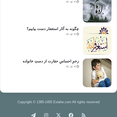
۰۴/۰۸/۰۳
چگونه به آثار استغفار دست بیابیم؟
۰۴/۰۸/۰۳
زخمِ احساسِ حقارت از دستِ خانواده
۰۴/۰۸/۰۳
Copyright © 1385-1405 Eslahe.com All rights reserved
خوراک
فیس
X
اینستاگرام
تلگرام